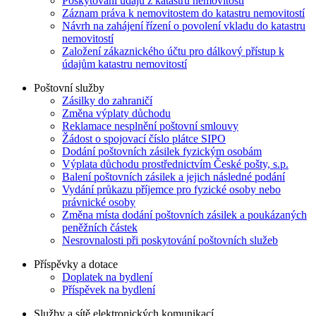
Poskytování údajů z katastru nemovitostí
Záznam práva k nemovitostem do katastru nemovitostí
Návrh na zahájení řízení o povolení vkladu do katastru
nemovitostí
Založení zákaznického účtu pro dálkový přístup k
údajům katastru nemovitostí
Poštovní služby
Zásilky do zahraničí
Změna výplaty důchodu
Reklamace nesplnění poštovní smlouvy
Žádost o spojovací číslo plátce SIPO
Dodání poštovních zásilek fyzickým osobám
Výplata důchodu prostřednictvím České pošty, s.p.
Balení poštovních zásilek a jejich následné podání
Vydání průkazu příjemce pro fyzické osoby nebo
právnické osoby
Změna místa dodání poštovních zásilek a poukázaných
peněžních částek
Nesrovnalosti při poskytování poštovních služeb
Příspěvky a dotace
Doplatek na bydlení
Příspěvek na bydlení
Služby a sítě elektronických komunikací