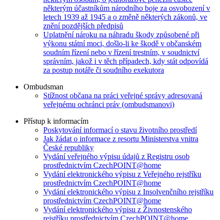
některým účastníkům národního boje za osvobození v
letech 1939 až 1945 a o změně některých zákonů, ve
znění pozdějších předpisů
Uplatnění nároku na náhradu škody způsobené při
výkonu státní moci, došlo-li ke škodě v občanském
soudním řízení nebo v řízení trestním, v soudnictví
správním, jakož i v těch případech, kdy stát odpovídá
za postup notáře či soudního exekutora
Ombudsman
Stížnost občana na práci veřejné správy adresovaná
veřejnému ochránci práv (ombudsmanovi)
Přístup k informacím
Poskytování informací o stavu životního prostředí
Jak žádat o informace z resortu Ministerstva vnitra
České republiky
Vydání veřejného výpisu údajů z Registru osob
prostřednictvím CzechPOINT@home
Vydání elektronického výpisu z Veřejného rejstříku
prostřednictvím CzechPOINT@home
Vydání elektronického výpisu z Insolvenčního rejstříku
prostřednictvím CzechPOINT@home
Vydání elektronického výpisu z Živnostenského
rejstříku prostřednictvím CzechPOINT@home