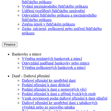
řidičského průkazu
Vydání mezinárodního řidičského průkazu
Udělení (rozšíření) řidičského oprávnění
Odevzdání řidičského průkazu a mezinárodního
řidičského průkazu
Změna údajů v řidičském průkazu
Ztráta, odcizení, poškození nebo zničení řidičského
průkazu
Finance
Bankovky a mince
Výměna neplatných bankovek a mincí
Odevzdání padělané bankovky nebo mince
Výměna poškozených bankovek a mincí
Daně - Daňová přiznání
Daňové přiznání ke spotřební dani
Podání přiznání k dani dědické
Podání přiznání k dani z nemovitých věcí
Podání přiznání k dani z příjmů fyzických osob
Vznik povinnosti podat daňové přiznání k dani silniční
Daňové přiznání ke spotřební dani z tabákových
výrobků nebo ze surového tabáku