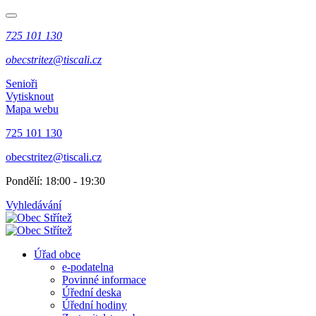
725 101 130
obecstritez@tiscali.cz
Senioři
Vytisknout
Mapa webu
725 101 130
obecstritez@tiscali.cz
Pondělí: 18:00 - 19:30
Vyhledávání
Úřad obce
e-podatelna
Povinné informace
Úřední deska
Úřední hodiny