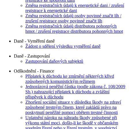
registrace ke spotřební dani
Změna registračních údajů k energetické dani / zrušení
registrace k energetické dani
Změna registračních údajů osoby povinné značit líh /
zrušení registrace osoby povinné značit líh
Změna registračních údajů distributora pohonných
hmot / zrušení registrace distributora pohonných hmot
Daně - Vyměření daně
Žádost o sdělení výsledku vyměření daně
Daně - Zastupování
Zastupování daňových subjektů
Odškodnění - Finance
Příplatek k důchodu ke zmírnění některých křivd
způsobených komunistickým režimem
Jednorázová peněžní částka (podle zákona č. 108/2009
Sb.) nahrazující příplatek k důchodu a zvláštní
příspěvek k důchodu
Zhoršení sociální situace v důsledku škody na zdraví
způsobené trestným činem, které zakládá právo na
poskytnutí peněžité pomoci obětem trestné činnosti
Uplatnění nároku na náhradu škody způsobené při
výkonu státní moci, došlo-li ke škodě v občanském
soudním řízení nebo v řízení trestním, v soudnictví