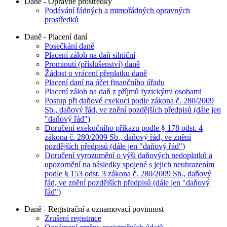
Daně - Opravné prostředky
Podávání řádných a mimořádných opravných
prostředků
Daně - Placení daní
Posečkání daně
Placení záloh na daň silniční
Prominutí (příslušenství) daně
Žádost o vrácení přeplatku daně
Placení daní na účet finančního úřadu
Placení záloh na daň z příjmů fyzickými osobami
Postup při daňové exekuci podle zákona č. 280/2009
Sb., daňový řád, ve znění pozdějších předpisů (dále jen
"daňový řád")
Doručení exekučního příkazu podle § 178 odst. 4
zákona č. 280/2009 Sb., daňový řád, ve znění
pozdějších předpisů (dále jen "daňový řád")
Doručení vyrozumění o výši daňových nedoplatků a
upozornění na následky spojené s jejich neuhrazením
podle § 153 odst. 3 zákona č. 280/2009 Sb., daňový
řád, ve znění pozdějších předpisů (dále jen "daňový
řád")
Daně - Registrační a oznamovací povinnost
Zrušení registrace