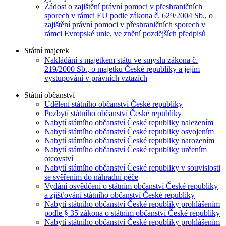
Žádost o zajištění právní pomoci v přeshraničních
sporech v rámci EU podle zákona č. 629/2004 Sb., o
zajištění právní pomoci v přeshraničních sporech v
rámci Evropské unie, ve znění pozdějších předpisů
Státní majetek
Nakládání s majetkem státu ve smyslu zákona č.
219/2000 Sb., o majetku České republiky a jejím
vystupování v právních vztazích
Státní občanství
Udělení státního občanství České republiky
Pozbytí státního občanství České republiky
Nabytí státního občanství České republiky nalezením
Nabytí státního občanství České republiky osvojením
Nabytí státního občanství České republiky narozením
Nabytí státního občanství České republiky určením
otcovství
Nabytí státního občanství České republiky v souvislosti
se svěřením do náhradní péče
Vydání osvědčení o státním občanství České republiky
a zjišťování státního občanství České republiky
Nabytí státního občanství České republiky prohlášením
podle § 35 zákona o státním občanství České republiky
Nabytí státního občanství České republiky prohlášením