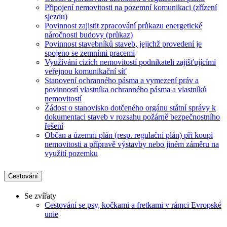
Připojení nemovitosti na pozemní komunikaci (zřízení
sjezdu)
Povinnost zajistit zpracování průkazu energetické
náročnosti budovy (průkaz)
Povinnost stavebníků staveb, jejichž provedení je
spojeno se zemními pracemi
Využívání cizích nemovitostí podnikateli zajišťujícími
veřejnou komunikační síť
Stanovení ochranného pásma a vymezení práv a
povinností vlastníka ochranného pásma a vlastníků
nemovitostí
Žádost o stanovisko dotčeného orgánu státní správy k
dokumentaci staveb v rozsahu požárně bezpečnostního
řešení
Občan a územní plán (resp. regulační plán) při koupi
nemovitosti a přípravě výstavby nebo jiném záměru na
využití pozemku
Cestování
Se zvířaty
Cestování se psy, kočkami a fretkami v rámci Evropské
unie