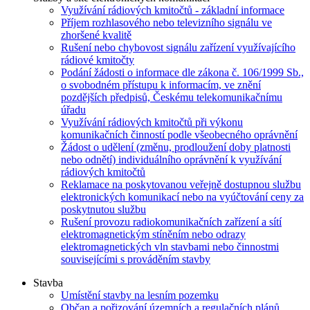
Využívání rádiových kmitočtů - základní informace
Příjem rozhlasového nebo televizního signálu ve
zhoršené kvalitě
Rušení nebo chybovost signálu zařízení využívajícího
rádiové kmitočty
Podání žádosti o informace dle zákona č. 106/1999 Sb.,
o svobodném přístupu k informacím, ve znění
pozdějších předpisů, Českému telekomunikačnímu
úřadu
Využívání rádiových kmitočtů při výkonu
komunikačních činností podle všeobecného oprávnění
Žádost o udělení (změnu, prodloužení doby platnosti
nebo odnětí) individuálního oprávnění k využívání
rádiových kmitočtů
Reklamace na poskytovanou veřejně dostupnou službu
elektronických komunikací nebo na vyúčtování ceny za
poskytnutou službu
Rušení provozu radiokomunikačních zařízení a sítí
elektromagnetickým stíněním nebo odrazy
elektromagnetických vln stavbami nebo činnostmi
souvisejícími s prováděním stavby
Stavba
Umístění stavby na lesním pozemku
Občan a pořizování územních a regulačních plánů