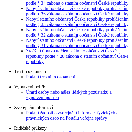
podle § 34 zákona o státním občanství České republiky
Nabytí státního občanství České republiky prohlášením
podle § 36 zákona o státním občanství České republiky
Nabytí státního občanství České republiky prohlášením
podle § 33 zákona o státním občanství České republiky
Nabytí státního občanství České republiky prohlášením
podle § 32 zákona o státním občanství České republiky
Nabytí státního občanství České republiky prohlášením
podle § 31 zákona o státním občanství České republiky
Zvláštní úprava udělení státního občanství České
republiky podle § 28 zákona o státním občanství České
republiky
Trestní oznámení
Podání trestního oznámení
Vypravení pohřbu
Úmrtí osoby nebo nález lidských pozůstatků a
vypravení pohřbu
Zveřejnění informací
Podání žádosti o zveřejnění informací fyzických a
právnických osob na Portálu veřejné správy
Řidičské průkazy