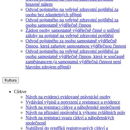
hrazené státem
Odvod pojistného na veřejné zdravotní pojištění za
osobu bez zdanitelných příjmů
Odvod pojistného na veřejné zdravotní pojištění za
osobu samostatně výdělečně činnou
Žádost osoby samostatně výdělečně činné o snížení
zálohy na pojistné na veřejné zdravotní pojištění
Odvod pojistného za osobu samostatně výdělečně
činnou, která zahajuje samostatnou výdělečnou činnost
Odvod pojistného na veřejné zdravotní pojištění za
osobu samostatně výdělečně činnou, která je současně
zaměstnancem (a samostatná výdělečná činnost není
hlavním zdrojem příjmů)
Kultura
Církve
Návrh na evidenci evidované právnické osoby
Vydávání výpisů a potvrzení z registrace a evidence
Návrh na registraci církve a náboženské společnosti
Návrh na přiznání oprávnění k výkonu zvláštních práv
Návrh na registraci svazu církví a náboženských
společností
Nahlížení do rejstříků registrovaných církví a