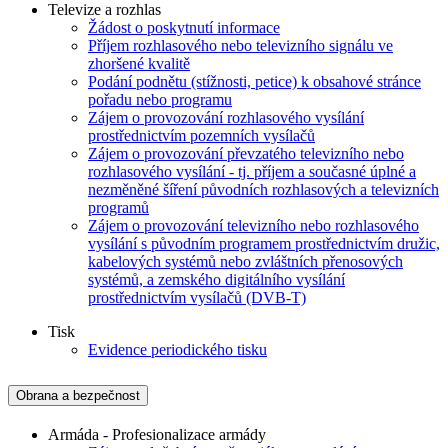
Televize a rozhlas
Žádost o poskytnutí informace
Příjem rozhlasového nebo televizního signálu ve
zhoršené kvalitě
Podání podnětu (stížnosti, petice) k obsahové stránce
pořadu nebo programu
Zájem o provozování rozhlasového vysílání
prostřednictvím pozemních vysílačů
Zájem o provozování převzatého televizního nebo
rozhlasového vysílání - tj. příjem a současné úplné a
nezměněné šíření původních rozhlasových a televizních
programů
Zájem o provozování televizního nebo rozhlasového
vysílání s původním programem prostřednictvím družic,
kabelových systémů nebo zvláštních přenosových
systémů, a zemského digitálního vysílání
prostřednictvím vysílačů (DVB-T)
Tisk
Evidence periodického tisku
Obrana a bezpečnost
Armáda - Profesionalizace armády