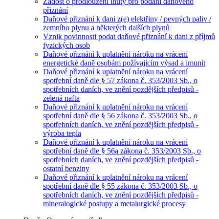
Žádost o prodloužení lhůty pro podání daňového
přiznání
Daňové přiznání k dani z(e) elektřiny / pevných paliv /
zemního plynu a některých dalších plynů
Vznik povinnosti podat daňové přiznání k dani z příjmů
fyzických osob
Daňové přiznání k uplatnění nároku na vrácení
energetické daně osobám požívajícím výsad a imunit
Daňové přiznání k uplatnění nároku na vrácení
spotřební daně dle § 57 zákona č. 353/2003 Sb., o
spotřebních daních, ve znění pozdějších předpisů -
zelená nafta
Daňové přiznání k uplatnění nároku na vrácení
spotřební daně dle § 56 zákona č. 353/2003 Sb., o
spotřebních daních, ve znění pozdějších předpisů -
výroba tepla
Daňové přiznání k uplatnění nároku na vrácení
spotřební daně dle § 56a zákona č. 353/2003 Sb., o
spotřebních daních, ve znění pozdějších předpisů -
ostatní benziny
Daňové přiznání k uplatnění nároku na vrácení
spotřební daně dle § 55 zákona č. 353/2003 Sb., o
spotřebních daních, ve znění pozdějších předpisů -
mineralogické postupy a metalurgické procesy