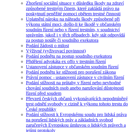
Zhoršení sociální situace v důsledku škody na zdraví
způsobené trestným činem, které zakládá právo na
poskytnutí peněžité pomoci obětem trestné činnosti
Uplatnění nároku na náhradu škody způsobené při
výkonu státní moci, došlo-li ke škodě v občanském
soudním řízení nebo v řízení trestním, v soudnictví
správním, jakož i v těch případech, kdy stát odpovídá
za postup notáře či soudního exekutora
Podání žádosti o milost
Výživné (vyživovací povinnost)
Podání podnětu na postup soudního exekutora
Přidělení advokáta ex offo v trestním řízení
Ustanovení zástupce v občanském soudním řízení
Podání podnětu ke stížnosti pro porušení zákona
Právní pomoc - ustanovení zástupce v civilním řízení
Podání stížnosti na průtahy v řízení nebo nevhodné
chování soudních osob anebo narušování důstojnosti
řízení před soudem
Převzetí českých občanů vykonávajících nepodmíněný
trest odnětí svobody v cizině k výkonu tohoto trestu do
České republiky
Podání stížnosti k Evropskému soudu pro lidská práva
na porušení lidských práv a základních svobod
zaručených Evropskou úmluvou o lidských právech a
jejími protokoly