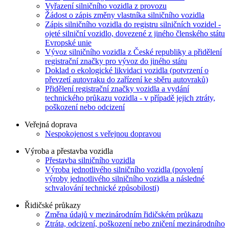
Vyřazení silničního vozidla z provozu
Žádost o zápis změny vlastníka silničního vozidla
Zápis silničního vozidla do registru silničních vozidel -
ojeté silniční vozidlo, dovezené z jiného členského státu
Evropské unie
Vývoz silničního vozidla z České republiky a přidělení
registrační značky pro vývoz do jiného státu
Doklad o ekologické likvidaci vozidla (potvrzení o
převzetí autovraku do zařízení ke sběru autovraků)
Přidělení registrační značky vozidla a vydání
technického průkazu vozidla - v případě jejich ztráty,
poškození nebo odcizení
Veřejná doprava
Nespokojenost s veřejnou dopravou
Výroba a přestavba vozidla
Přestavba silničního vozidla
Výroba jednotlivého silničního vozidla (povolení
výroby jednotlivého silničního vozidla a následné
schvalování technické způsobilosti)
Řidičské průkazy
Změna údajů v mezinárodním řidičském průkazu
Ztráta, odcizení, poškození nebo zničení mezinárodního