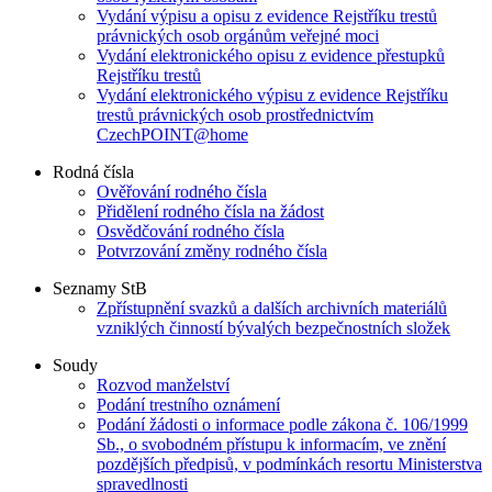
Vydání výpisu a opisu z evidence Rejstříku trestů
právnických osob orgánům veřejné moci
Vydání elektronického opisu z evidence přestupků
Rejstříku trestů
Vydání elektronického výpisu z evidence Rejstříku
trestů právnických osob prostřednictvím
CzechPOINT@home
Rodná čísla
Ověřování rodného čísla
Přidělení rodného čísla na žádost
Osvědčování rodného čísla
Potvrzování změny rodného čísla
Seznamy StB
Zpřístupnění svazků a dalších archivních materiálů
vzniklých činností bývalých bezpečnostních složek
Soudy
Rozvod manželství
Podání trestního oznámení
Podání žádosti o informace podle zákona č. 106/1999
Sb., o svobodném přístupu k informacím, ve znění
pozdějších předpisů, v podmínkách resortu Ministerstva
spravedlnosti