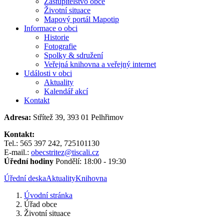
Zastupitelstvo obce
Životní situace
Mapový portál Mapotip
Informace o obci
Historie
Fotografie
Spolky & sdružení
Veřejná knihovna a veřejný internet
Události v obci
Aktuality
Kalendář akcí
Kontakt
Adresa:
Střítež 39, 393 01 Pelhřimov
Kontakt:
Tel.: 565 397 242, 725101130
E-mail.:
obecstritez@tiscali.cz
Úřední hodiny
Pondělí: 18:00 - 19:30
Úřední deska
Aktuality
Knihovna
Úvodní stránka
Úřad obce
Životní situace