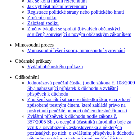
Jak se koná místní referendum
Jak vyhlásit místní referendum
Registrace politické strany nebo politického hnutí
Zrušení spolku
Založení spolku
Změny týkající se spolků (bývalých občanských
sdružení) související s novým občanským zákoníkem
Mimosoudní proces
Mimosoudní řešení sporu, mimosoudní vyrovnání
Občanské průkazy
Vydání občanského průkazu
Odškodnění
Jednorázová peněžní částka (podle zákona č. 108/2009
Sb.) nahrazující příplatek k důchodu a zvláštní
příspěvek k důchodu
Zhoršení sociální situace v důsledku škody na zdraví
způsobené trestným činem, které zakládá právo na
poskytnutí peněžité pomoci obětem trestné činnosti
Zvláštní příspěvek k důchodu podle zákona č.
357/2005 Sb., o ocenění účastníků národního boje za
vznik a osvobození Československa a některých
pozůstalých po nich, o zvláštním příspěvku k důchodu
některým osobám, o jednorázové peněžní částce