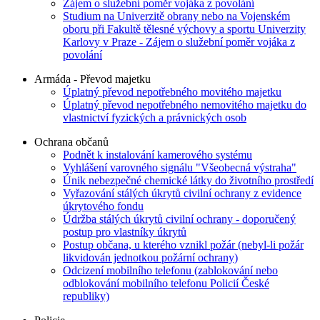
Zájem o služební poměr vojáka z povolání
Studium na Univerzitě obrany nebo na Vojenském
oboru při Fakultě tělesné výchovy a sportu Univerzity
Karlovy v Praze - Zájem o služební poměr vojáka z
povolání
Armáda - Převod majetku
Úplatný převod nepotřebného movitého majetku
Úplatný převod nepotřebného nemovitého majetku do
vlastnictví fyzických a právnických osob
Ochrana občanů
Podnět k instalování kamerového systému
Vyhlášení varovného signálu "Všeobecná výstraha"
Únik nebezpečné chemické látky do životního prostředí
Vyřazování stálých úkrytů civilní ochrany z evidence
úkrytového fondu
Údržba stálých úkrytů civilní ochrany - doporučený
postup pro vlastníky úkrytů
Postup občana, u kterého vznikl požár (nebyl-li požár
likvidován jednotkou požární ochrany)
Odcizení mobilního telefonu (zablokování nebo
odblokování mobilního telefonu Policií České
republiky)