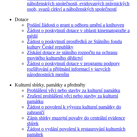
náboženských společností, evidovaných právnických
osob, svazů církví a náboženských společností
Dotace
Podání žádosti o grant u odboru umění a knihoven
Žádost o poskytnutí dotace v oblasti kinematografie a
médií
Žádost o poskytnutí prostředků ze Státního fondu
kultury České republiky
Získání dotace ze státního rozpočtu na ochranu
movitého kulturního dědictví
Žádost o poskytnutí dotace v programu podpory
rozšiřování a přijímání informací v jazycích
národnostních menšin
Kulturní sbírky, památky a předměty
Prohlášení věci nebo stavby za kulturní památku
Zrušení prohlášení věci nebo stavby za kulturní
památku
Žádost o povolení k vývozu kulturní památky do
zahraničí
Zápis sbírky muzejní povahy do centrální evidence
sbírek
Žádost o vydání povolení k restaurování kulturních
památek