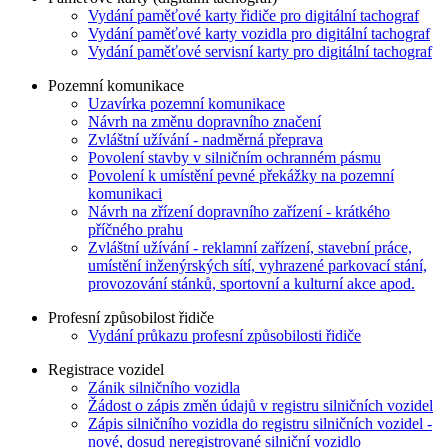
Vydání paměťové karty řidiče pro digitální tachograf
Vydání paměťové karty vozidla pro digitální tachograf
Vydání paměťové servisní karty pro digitální tachograf
Pozemní komunikace
Uzavírka pozemní komunikace
Návrh na změnu dopravního značení
Zvláštní užívání - nadměrná přeprava
Povolení stavby v silničním ochranném pásmu
Povolení k umístění pevné překážky na pozemní
komunikaci
Návrh na zřízení dopravního zařízení - krátkého
příčného prahu
Zvláštní užívání - reklamní zařízení, stavební práce,
umístění inženýrských sítí, vyhrazené parkovací stání,
provozování stánků, sportovní a kulturní akce apod.
Profesní způsobilost řidiče
Vydání průkazu profesní způsobilosti řidiče
Registrace vozidel
Zánik silničního vozidla
Žádost o zápis změn údajů v registru silničních vozidel
Zápis silničního vozidla do registru silničních vozidel -
nové, dosud neregistrované silniční vozidlo