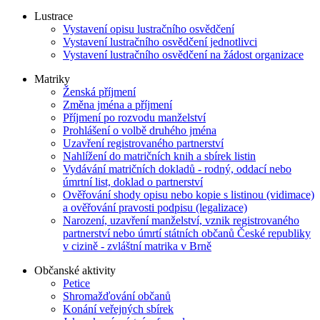
Lustrace
Vystavení opisu lustračního osvědčení
Vystavení lustračního osvědčení jednotlivci
Vystavení lustračního osvědčení na žádost organizace
Matriky
Ženská příjmení
Změna jména a příjmení
Příjmení po rozvodu manželství
Prohlášení o volbě druhého jména
Uzavření registrovaného partnerství
Nahlížení do matričních knih a sbírek listin
Vydávání matričních dokladů - rodný, oddací nebo
úmrtní list, doklad o partnerství
Ověřování shody opisu nebo kopie s listinou (vidimace)
a ověřování pravosti podpisu (legalizace)
Narození, uzavření manželství, vznik registrovaného
partnerství nebo úmrtí státních občanů České republiky
v cizině - zvláštní matrika v Brně
Občanské aktivity
Petice
Shromažďování občanů
Konání veřejných sbírek