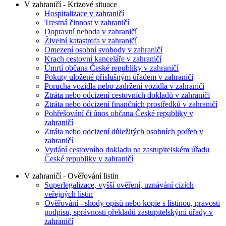
V zahraničí - Krizové situace
Hospitalizace v zahraničí
Trestná činnost v zahraničí
Dopravní nehoda v zahraničí
Živelní katastrofa v zahraničí
Omezení osobní svobody v zahraničí
Krach cestovní kanceláře v zahraničí
Úmrtí občana České republiky v zahraničí
Pokuty uložené příslušným úřadem v zahraničí
Porucha vozidla nebo zadržení vozidla v zahraničí
Ztráta nebo odcizení cestovních dokladů v zahraničí
Ztráta nebo odcizení finančních prostředků v zahraničí
Pohřešování či únos občana České republiky v
zahraničí
Ztráta nebo odcizení důležitých osobních potřeb v
zahraničí
Vydání cestovního dokladu na zastupitelském úřadu
České republiky v zahraničí
V zahraničí - Ověřování listin
Superlegalizace, vyšší ověření, uznávání cizích
veřejných listin
Ověřování - shody opisů nebo kopie s listinou, pravosti
podpisu, správnosti překladů zastupitelskými úřady v
zahraničí