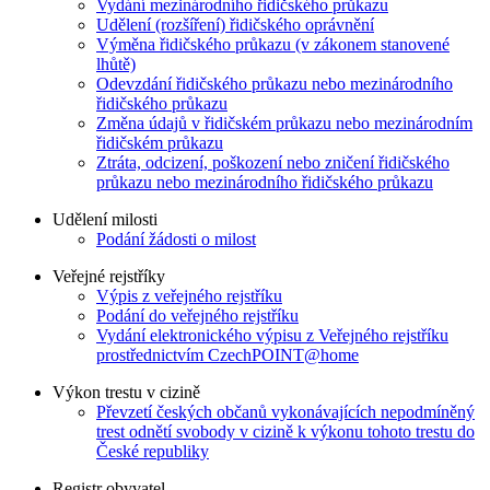
Vydání mezinárodního řidičského průkazu
Udělení (rozšíření) řidičského oprávnění
Výměna řidičského průkazu (v zákonem stanovené
lhůtě)
Odevzdání řidičského průkazu nebo mezinárodního
řidičského průkazu
Změna údajů v řidičském průkazu nebo mezinárodním
řidičském průkazu
Ztráta, odcizení, poškození nebo zničení řidičského
průkazu nebo mezinárodního řidičského průkazu
Udělení milosti
Podání žádosti o milost
Veřejné rejstříky
Výpis z veřejného rejstříku
Podání do veřejného rejstříku
Vydání elektronického výpisu z Veřejného rejstříku
prostřednictvím CzechPOINT@home
Výkon trestu v cizině
Převzetí českých občanů vykonávajících nepodmíněný
trest odnětí svobody v cizině k výkonu tohoto trestu do
České republiky
Registr obyvatel