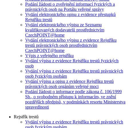
Podání žádosti o zveřejnění informací fyzických a
právnických osob na Portálu veřejné správy
Vydání elektronického opisu z evidence přestupků
Rejstříku trestů
Vydání elektronického výpisu ze Seznamu
kvalifikovaných dodavatelů prostřednictvím
CzechPOINT@home
Vydání elektronického výpisu z evidence Rejstříku
trestů právnických osob prostřednictvím
CzechPOINT@home
Výpis z veřejného rejstříku
Vydání výpisu z evidence Rejstříku trestů fyzických
osob
Vydání výpisu z evidence Rejstříku trestů právnických
osob fyzickým osobám
Vydání výpisu a opisu z evidence Rejstříku trestů
právnických osob orgánům veřejné moci
Podání žádosti o informace podle zákona č. 106/1999
Sb., o svobodném přístupu k informacím, ve znění
pozdějších předpisů, v podmínkách resortu Ministerstva
spravedlnosti
Rejstřík trestů
Vydání výpisu z evidence Rejstříku trestů právnických
osob fyzickým osobám