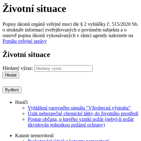
Životní situace
Popisy úkonů orgánů veřejné moci dle § 2 vyhlášky č. 515/2020 Sb.
o struktuře informací zveřejňovaných o povinném subjektu a o
osnově popisu úkonů vykonávaných v rámci agendy naleznete na
Portálu veřejné správy
Životní situace
Hledaný výraz:
Hledat
Bydlení
Hasiči
Vyhlášení varovného signálu "Všeobecná výstraha"
Únik nebezpečné chemické látky do životního prostředí
Postup občana, u kterého vznikl požár (nebyl-li požár
likvidován jednotkou požární ochrany)
Katastr nemovitostí