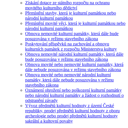
Získání dotace ze státního rozpočtu na ochranu
movitého kulturního dědictví
Přemístění stavby, která je kulturní památkou nebo
národní kulturní památkou
Přemístění movité věci, která je kulturní památkou nebo
národní kulturní památkou
Obnova nemovité kulturní památky, která dále bude
posuzována v režimu stavebního zákona
Poskytování příspěvků na zachování a obnovu
kulturních památek z rozpočtu Ministerstva kultury
Obnova nemovité národní kulturní památky, která dále
bude posuzována v režimu stavebního zákona
Obnova movité nebo nemovité kulturní památky, která
dále nebude posuzována v režimu stavebního zákona
Obnova movité nebo nemovité národní kulturní
památky, která dále nebude posuzována v režimu
stavebního zákona
Oznámení ohrožení nebo poškození kulturní památky
nebo národní kulturní památky a žádost o rozhodnutí o
odstranění závady
Vývoz předmětů kulturní hodnoty z území České
republiky, prodej předmětů kulturní hodnoty z oboru
archeologie nebo prodej předmětů kulturní hodnoty
sakrální a kultovní povahy