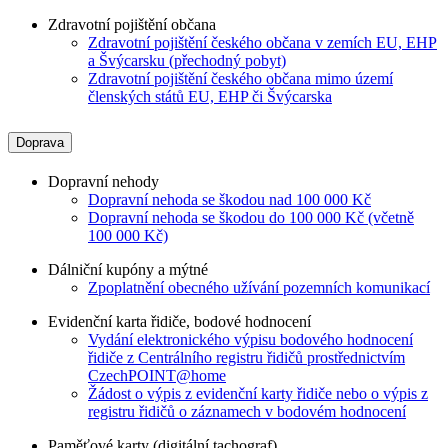
Zdravotní pojištění občana
Zdravotní pojištění českého občana v zemích EU, EHP
a Švýcarsku (přechodný pobyt)
Zdravotní pojištění českého občana mimo území
členských států EU, EHP či Švýcarska
Doprava
Dopravní nehody
Dopravní nehoda se škodou nad 100 000 Kč
Dopravní nehoda se škodou do 100 000 Kč (včetně
100 000 Kč)
Dálniční kupóny a mýtné
Zpoplatnění obecného užívání pozemních komunikací
Evidenční karta řidiče, bodové hodnocení
Vydání elektronického výpisu bodového hodnocení
řidiče z Centrálního registru řidičů prostřednictvím
CzechPOINT@home
Žádost o výpis z evidenční karty řidiče nebo o výpis z
registru řidičů o záznamech v bodovém hodnocení
Paměťové karty (digitální tachograf)