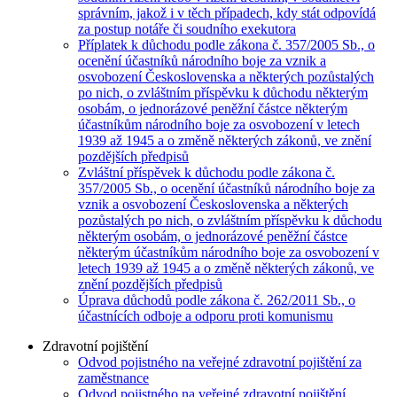
správním, jakož i v těch případech, kdy stát odpovídá
za postup notáře či soudního exekutora
Příplatek k důchodu podle zákona č. 357/2005 Sb., o
ocenění účastníků národního boje za vznik a
osvobození Československa a některých pozůstalých
po nich, o zvláštním příspěvku k důchodu některým
osobám, o jednorázové peněžní částce některým
účastníkům národního boje za osvobození v letech
1939 až 1945 a o změně některých zákonů, ve znění
pozdějších předpisů
Zvláštní příspěvek k důchodu podle zákona č.
357/2005 Sb., o ocenění účastníků národního boje za
vznik a osvobození Československa a některých
pozůstalých po nich, o zvláštním příspěvku k důchodu
některým osobám, o jednorázové peněžní částce
některým účastníkům národního boje za osvobození v
letech 1939 až 1945 a o změně některých zákonů, ve
znění pozdějších předpisů
Úprava důchodů podle zákona č. 262/2011 Sb., o
účastnících odboje a odporu proti komunismu
Zdravotní pojištění
Odvod pojistného na veřejné zdravotní pojištění za
zaměstnance
Odvod pojistného na veřejné zdravotní pojištění