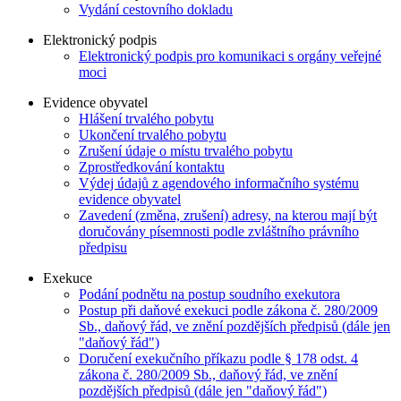
Vydání cestovního dokladu
Elektronický podpis
Elektronický podpis pro komunikaci s orgány veřejné
moci
Evidence obyvatel
Hlášení trvalého pobytu
Ukončení trvalého pobytu
Zrušení údaje o místu trvalého pobytu
Zprostředkování kontaktu
Výdej údajů z agendového informačního systému
evidence obyvatel
Zavedení (změna, zrušení) adresy, na kterou mají být
doručovány písemnosti podle zvláštního právního
předpisu
Exekuce
Podání podnětu na postup soudního exekutora
Postup při daňové exekuci podle zákona č. 280/2009
Sb., daňový řád, ve znění pozdějších předpisů (dále jen
"daňový řád")
Doručení exekučního příkazu podle § 178 odst. 4
zákona č. 280/2009 Sb., daňový řád, ve znění
pozdějších předpisů (dále jen "daňový řád")