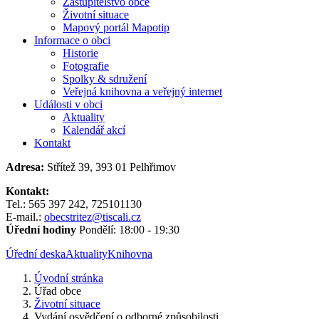
Zastupitelstvo obce
Životní situace
Mapový portál Mapotip
Informace o obci
Historie
Fotografie
Spolky & sdružení
Veřejná knihovna a veřejný internet
Události v obci
Aktuality
Kalendář akcí
Kontakt
Adresa:
Střítež 39, 393 01 Pelhřimov
Kontakt:
Tel.: 565 397 242, 725101130
E-mail.:
obecstritez@tiscali.cz
Úřední hodiny
Pondělí: 18:00 - 19:30
Úřední deska
Aktuality
Knihovna
Úvodní stránka
Úřad obce
Životní situace
Vydání osvědčení o odborné způsobilosti...