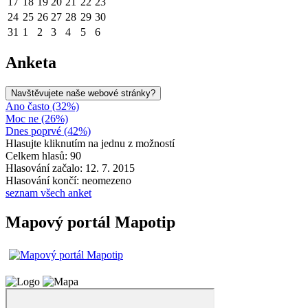
17
18
19
20
21
22
23
24
25
26
27
28
29
30
31
1
2
3
4
5
6
Anketa
Navštěvujete naše webové stránky?
Ano často (32%)
Moc ne (26%)
Dnes poprvé (42%)
Hlasujte kliknutím na jednu z možností
Celkem hlasů: 90
Hlasování začalo: 12. 7. 2015
Hlasování končí: neomezeno
seznam všech anket
Mapový portál Mapotip