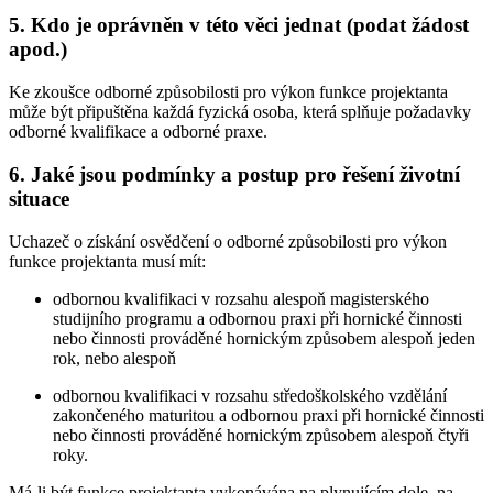
5. Kdo je oprávněn v této věci jednat (podat žádost
apod.)
Ke zkoušce odborné způsobilosti pro výkon funkce projektanta
může být připuštěna každá fyzická osoba, která splňuje požadavky
odborné kvalifikace a odborné praxe.
6. Jaké jsou podmínky a postup pro řešení životní
situace
Uchazeč o získání osvědčení o odborné způsobilosti pro výkon
funkce projektanta musí mít:
odbornou kvalifikaci v rozsahu alespoň magisterského
studijního programu a odbornou praxi při hornické činnosti
nebo činnosti prováděné hornickým způsobem alespoň jeden
rok, nebo alespoň
odbornou kvalifikaci v rozsahu středoškolského vzdělání
zakončeného maturitou a odbornou praxi při hornické činnosti
nebo činnosti prováděné hornickým způsobem alespoň čtyři
roky.
Má-li být funkce projektanta vykonávána na plynujícím dole, na