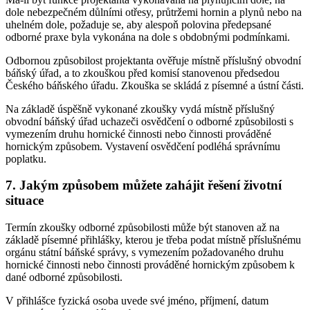
dole nebezpečném důlními otřesy, průtržemi hornin a plynů nebo na
uhelném dole, požaduje se, aby alespoň polovina předepsané
odborné praxe byla vykonána na dole s obdobnými podmínkami.
Odbornou způsobilost projektanta ověřuje místně příslušný obvodní
báňský úřad, a to zkouškou před komisí stanovenou předsedou
Českého báňského úřadu. Zkouška se skládá z písemné a ústní části.
Na základě úspěšně vykonané zkoušky vydá místně příslušný
obvodní báňský úřad uchazeči osvědčení o odborné způsobilosti s
vymezením druhu hornické činnosti nebo činnosti prováděné
hornickým způsobem. Vystavení osvědčení podléhá správnímu
poplatku.
7. Jakým způsobem můžete zahájit řešení životní
situace
Termín zkoušky odborné způsobilosti může být stanoven až na
základě písemné přihlášky, kterou je třeba podat místně příslušnému
orgánu státní báňské správy, s vymezením požadovaného druhu
hornické činnosti nebo činnosti prováděné hornickým způsobem k
dané odborné způsobilosti.
V přihlášce fyzická osoba uvede své jméno, příjmení, datum