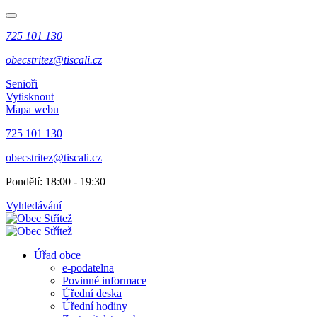
725 101 130
obecstritez@tiscali.cz
Senioři
Vytisknout
Mapa webu
725 101 130
obecstritez@tiscali.cz
Pondělí: 18:00 - 19:30
Vyhledávání
Úřad obce
e-podatelna
Povinné informace
Úřední deska
Úřední hodiny