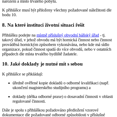
narození a místo trvalého pobytu.
K přihlášce musí být přiloženy všechny požadované náležitosti dle
bodu 10.
8. Na které instituci životní situaci řešit
Přihlášku podejte na
místně příslušný obvodní báňský úřad
- tj.
takový úřad, v jehož obvodu má být hornická činnost nebo činnost
prováděná hornickým způsobem vykonávána, nebo kde má sídlo
organizace, pokud činnost spadá do více obvodů, nebo v ostatních
případech dle místa trvalého bydliště žadatele.
10. Jaké doklady je nutné mít s sebou
K přihlášce se přikládají:
úředně ověřené kopie dokladů o odborné kvalifikaci (např.
ukončení magisterského studijního programu) a
doklady (délka odborné praxe) o dosavadní činnosti v oblasti
regulované činnosti.
Dále je spolu s přihláškou požadováno předložení vzorové
dokumentace dle požadované odborné způsobilosti v příslušné