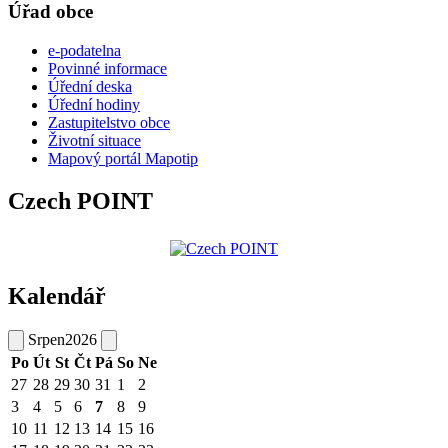
Úřad obce
e-podatelna
Povinné informace
Úřední deska
Úřední hodiny
Zastupitelstvo obce
Životní situace
Mapový portál Mapotip
Czech POINT
Kalendář
Srpen
2026
Po
Út
St
Čt
Pá
So
Ne
27
28
29
30
31
1
2
3
4
5
6
7
8
9
10
11
12
13
14
15
16