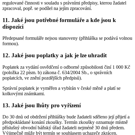
regulované činnosti v souladu s právními předpisy, kterou žadatel
zpracoval, popř. se podílel na jejím zpracování.
11. Jaké jsou potřebné formuláře a kde jsou k
dispozici
Předepsané formuláře nejsou stanoveny (přihláška se podává volnou
formou).
12. Jaké jsou poplatky a jak je lze uhradit
Poplatek za vydání osvědčení o odborné způsobilosti činí 1 000 Kč
(položka 22 písm. b) zákona č. 634/2004 Sb., o správních
poplatcích, ve znění pozdějších předpisů).
Správní poplatek je vyměřen a vybírán v české měně a platí se
kolkovými známkami.
13. Jaké jsou lhůty pro vyřízení
Do 30 dnů od obdržení přihlášky bude žadateli sděleno její přijetí a
předpokládané konání zkoušky. Termín zkoušky oznamuje místně
příslušný obvodní báňský úřad žadateli nejméně 30 dnů předem.
Výjimečně může být termín se souhlasem uchazeče zkrácen.