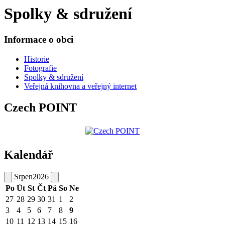
Spolky & sdružení
Informace o obci
Historie
Fotografie
Spolky & sdružení
Veřejná knihovna a veřejný internet
Czech POINT
Kalendář
Srpen
2026
Po
Út
St
Čt
Pá
So
Ne
27
28
29
30
31
1
2
3
4
5
6
7
8
9
10
11
12
13
14
15
16