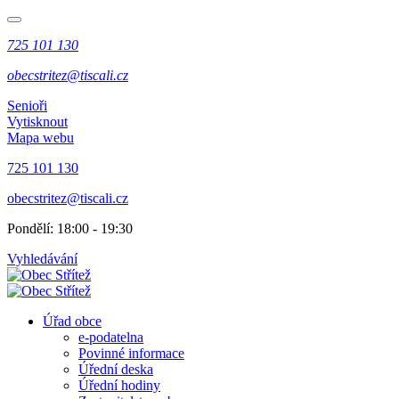
725 101 130
obecstritez@tiscali.cz
Senioři
Vytisknout
Mapa webu
725 101 130
obecstritez@tiscali.cz
Pondělí: 18:00 - 19:30
Vyhledávání
Úřad obce
e-podatelna
Povinné informace
Úřední deska
Úřední hodiny