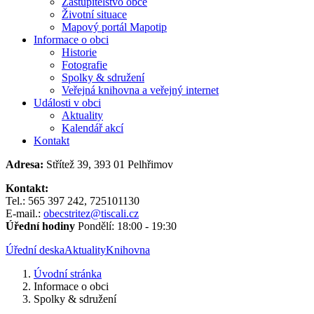
Zastupitelstvo obce
Životní situace
Mapový portál Mapotip
Informace o obci
Historie
Fotografie
Spolky & sdružení
Veřejná knihovna a veřejný internet
Události v obci
Aktuality
Kalendář akcí
Kontakt
Adresa:
Střítež 39, 393 01 Pelhřimov
Kontakt:
Tel.: 565 397 242, 725101130
E-mail.:
obecstritez@tiscali.cz
Úřední hodiny
Pondělí: 18:00 - 19:30
Úřední deska
Aktuality
Knihovna
Úvodní stránka
Informace o obci
Spolky & sdružení