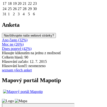
17
18
19
20
21
22
23
24
25
26
27
28
29
30
31
1
2
3
4
5
6
Anketa
Navštěvujete naše webové stránky?
Ano často (32%)
Moc ne (26%)
Dnes poprvé (42%)
Hlasujte kliknutím na jednu z možností
Celkem hlasů: 90
Hlasování začalo: 12. 7. 2015
Hlasování končí: neomezeno
seznam všech anket
Mapový portál Mapotip