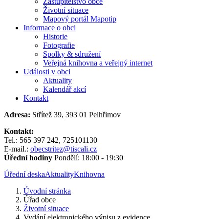
Zastupitelstvo obce
Životní situace
Mapový portál Mapotip
Informace o obci
Historie
Fotografie
Spolky & sdružení
Veřejná knihovna a veřejný internet
Události v obci
Aktuality
Kalendář akcí
Kontakt
Adresa:
Střítež 39, 393 01 Pelhřimov
Kontakt:
Tel.: 565 397 242, 725101130
E-mail.:
obecstritez@tiscali.cz
Úřední hodiny
Pondělí: 18:00 - 19:30
Úřední deska
Aktuality
Knihovna
Úvodní stránka
Úřad obce
Životní situace
Vydání elektronického výpisu z evidence...