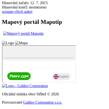
Hlasování začalo: 12. 7. 2015
Hlasování končí: neomezeno
seznam všech anket
Mapový portál Mapotip
Oficiální stránka obce Střítež © 2026
Provozovatel
Galileo Corporation s.r.o.