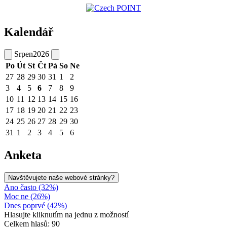
Kalendář
Srpen
2026
Po
Út
St
Čt
Pá
So
Ne
27
28
29
30
31
1
2
3
4
5
6
7
8
9
10
11
12
13
14
15
16
17
18
19
20
21
22
23
24
25
26
27
28
29
30
31
1
2
3
4
5
6
Anketa
Navštěvujete naše webové stránky?
Ano často (32%)
Moc ne (26%)
Dnes poprvé (42%)
Hlasujte kliknutím na jednu z možností
Celkem hlasů: 90