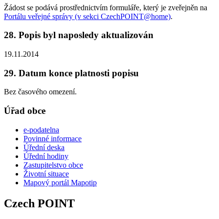
Žádost se podává prostřednictvím formuláře, který je zveřejněn na
Portálu veřejné správy (v sekci CzechPOINT@home)
.
28. Popis byl naposledy aktualizován
19.11.2014
29. Datum konce platnosti popisu
Bez časového omezení.
Úřad obce
e-podatelna
Povinné informace
Úřední deska
Úřední hodiny
Zastupitelstvo obce
Životní situace
Mapový portál Mapotip
Czech POINT