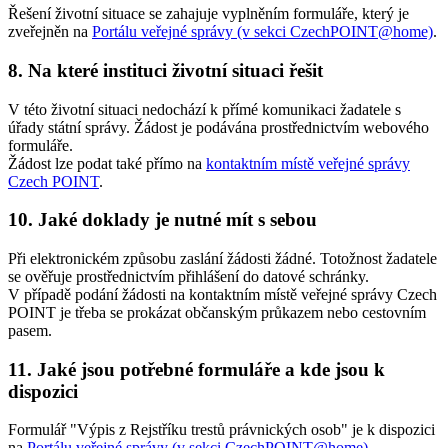
Řešení životní situace se zahajuje vyplněním formuláře, který je
zveřejněn na
Portálu veřejné správy (v sekci CzechPOINT@home)
.
8. Na které instituci životní situaci řešit
V této životní situaci nedochází k přímé komunikaci žadatele s
úřady státní správy. Žádost je podávána prostřednictvím webového
formuláře.
Žádost lze podat také přímo na
kontaktním místě veřejné správy
Czech POINT
.
10. Jaké doklady je nutné mít s sebou
Při elektronickém způsobu zaslání žádosti žádné. Totožnost žadatele
se ověřuje prostřednictvím přihlášení do datové schránky.
V případě podání žádosti na kontaktním místě veřejné správy Czech
POINT je třeba se prokázat občanským průkazem nebo cestovním
pasem.
11. Jaké jsou potřebné formuláře a kde jsou k
dispozici
Formulář "Výpis z Rejstříku trestů právnických osob" je k dispozici
na
Portálu veřejné správy (v sekci CzechPOINT@home)
.