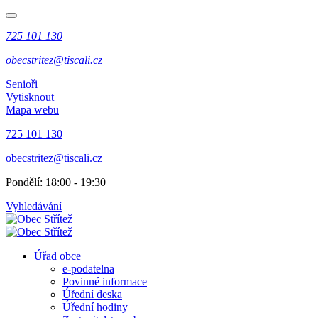
725 101 130
obecstritez@tiscali.cz
Senioři
Vytisknout
Mapa webu
725 101 130
obecstritez@tiscali.cz
Pondělí: 18:00 - 19:30
Vyhledávání
Úřad obce
e-podatelna
Povinné informace
Úřední deska
Úřední hodiny