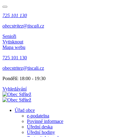
725 101 130
obecstritez@tiscali.cz
Senioři
Vytisknout
Mapa webu
725 101 130
obecstritez@tiscali.cz
Pondělí: 18:00 - 19:30
Vyhledávání
Úřad obce
e-podatelna
Povinné informace
Úřední deska
Úřední hodiny