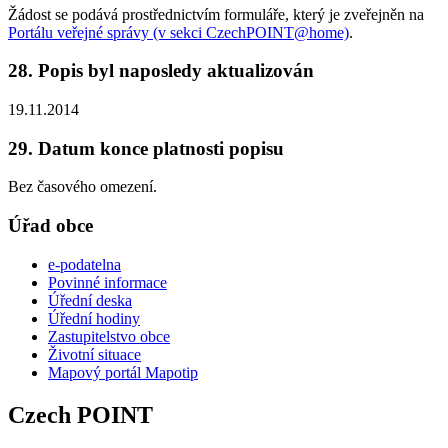
Žádost se podává prostřednictvím formuláře, který je zveřejněn na
Portálu veřejné správy (v sekci CzechPOINT@home)
.
28. Popis byl naposledy aktualizován
19.11.2014
29. Datum konce platnosti popisu
Bez časového omezení.
Úřad obce
e-podatelna
Povinné informace
Úřední deska
Úřední hodiny
Zastupitelstvo obce
Životní situace
Mapový portál Mapotip
Czech POINT