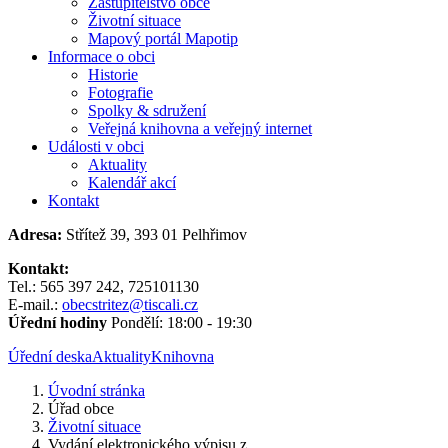
Zastupitelstvo obce
Životní situace
Mapový portál Mapotip
Informace o obci
Historie
Fotografie
Spolky & sdružení
Veřejná knihovna a veřejný internet
Události v obci
Aktuality
Kalendář akcí
Kontakt
Adresa:
Střítež 39, 393 01 Pelhřimov
Kontakt:
Tel.: 565 397 242, 725101130
E-mail.:
obecstritez@tiscali.cz
Úřední hodiny
Pondělí: 18:00 - 19:30
Úřední deska
Aktuality
Knihovna
Úvodní stránka
Úřad obce
Životní situace
Vydání elektronického výpisu z...