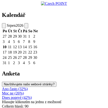
Kalendář
Srpen
2026
Po
Út
St
Čt
Pá
So
Ne
27
28
29
30
31
1
2
3
4
5
6
7
8
9
10
11
12
13
14
15
16
17
18
19
20
21
22
23
24
25
26
27
28
29
30
31
1
2
3
4
5
6
Anketa
Navštěvujete naše webové stránky?
Ano často (32%)
Moc ne (26%)
Dnes poprvé (42%)
Hlasujte kliknutím na jednu z možností
Celkem hlasů: 90