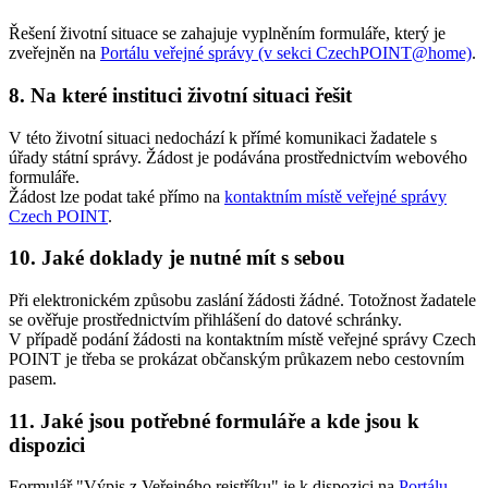
Řešení životní situace se zahajuje vyplněním formuláře, který je
zveřejněn na
Portálu veřejné správy (v sekci CzechPOINT@home)
.
8. Na které instituci životní situaci řešit
V této životní situaci nedochází k přímé komunikaci žadatele s
úřady státní správy. Žádost je podávána prostřednictvím webového
formuláře.
Žádost lze podat také přímo na
kontaktním místě veřejné správy
Czech POINT
.
10. Jaké doklady je nutné mít s sebou
Při elektronickém způsobu zaslání žádosti žádné. Totožnost žadatele
se ověřuje prostřednictvím přihlášení do datové schránky.
V případě podání žádosti na kontaktním místě veřejné správy Czech
POINT je třeba se prokázat občanským průkazem nebo cestovním
pasem.
11. Jaké jsou potřebné formuláře a kde jsou k
dispozici
Formulář "Výpis z Veřejného rejstříku" je k dispozici na
Portálu