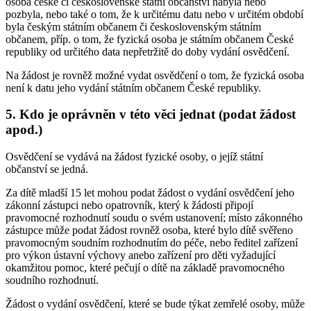
osoba české či československé státní občanství nabyla nebo
pozbyla, nebo také o tom, že k určitému datu nebo v určitém období
byla českým státním občanem či československým státním
občanem, příp. o tom, že fyzická osoba je státním občanem České
republiky od určitého data nepřetržitě do doby vydání osvědčení.
Na žádost je rovněž možné vydat osvědčení o tom, že fyzická osoba
není k datu jeho vydání státním občanem České republiky.
5. Kdo je oprávněn v této věci jednat (podat žádost
apod.)
Osvědčení se vydává na žádost fyzické osoby, o jejíž státní
občanství se jedná.
Za dítě mladší 15 let mohou podat žádost o vydání osvědčení jeho
zákonní zástupci nebo opatrovník, který k žádosti připojí
pravomocné rozhodnutí soudu o svém ustanovení; místo zákonného
zástupce může podat žádost rovněž osoba, které bylo dítě svěřeno
pravomocným soudním rozhodnutím do péče, nebo ředitel zařízení
pro výkon ústavní výchovy anebo zařízení pro děti vyžadující
okamžitou pomoc, které pečují o dítě na základě pravomocného
soudního rozhodnutí.
Žádost o vydání osvědčení, které se bude týkat zemřelé osoby, může