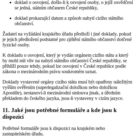
doklad o osvojení, došlo-li k osvojení osoby, o jejíž osvědčení
se jedná, státním občanem České republiky,
doklad prokazující datum a způsob nabytí cizího státního
občanství.
Žadatel na vyžádání krajského úřadu předloží i jiné doklady, pokud
je jejich předložení podstatné pro zjištění státního občanství dotčené
fyzické osoby.
K dokladu o osvojení, který je vydán orgánem cizího státu a který
by mohl mít vliv na nabytí státního občanství České republiky, se
přihlíží pouze tehdy, pokud lze osvojení v České republice podle
zákona o mezinárodním právu soukromém uznat.
Doklady vystavené orgány cizího státu musí být opatřeny náležitým
vyšším ověřením (superlegalizační doložkou nebo doložkou
Apostille), nestanoví-li mezinárodní smlouva jinak, a úředním
překladem do českého jazyka, jsou-li vystaveny v cizím jazyce.
11. Jaké jsou potřebné formuláře a kde jsou k
dispozici
Potřebné formuláře jsou k dispozici na krajském nebo
zastupitelském úřadu.