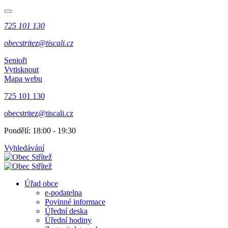
725 101 130
obecstritez@tiscali.cz
Senioři
Vytisknout
Mapa webu
725 101 130
obecstritez@tiscali.cz
Pondělí: 18:00 - 19:30
Vyhledávání
Úřad obce
e-podatelna
Povinné informace
Úřední deska
Úřední hodiny