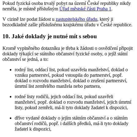
Pokud fyzická osoba trvalý pobyt na území České republiky nikdy
neměla, je místně příslušným
Úřad městské části Praha 1
.
V cizině lze podat žádost u
zastupitelského úřadu
, který ji
bezodkladně zašle příslušnému krajskému úřadu v České republice.
10. Jaké doklady je nutné mít s sebou
Kromě vyplněného dotazníku je třeba k žádosti o osvědčení připojit
doklady týkající se státního občanství fyzické osoby, o jejíž státní
občanství se jedná, a to:
rodný list, oddací list, pokud uzavřela manželství, doklad o
vzniku partnerství, pokud vstoupila do partnerství, popř.
doklad o rozvodu manželství, doklad o zrušení partnerství,
úmrtní list zemřelého manžela nebo partnera,
rodné listy rodičů, jejich oddací list, pokud uzavřeli
manželství, popř. doklad o rozvodu manželství, jejich úmrtní
listy, pokud zemřeli, má-li tyto doklady žadatel k dispozici,
dříve vydané doklady o jejím státním občanství a o státním
občanství rodičů, popř. i dalších předků, má-li tyto doklady
žadatel k dispozici,