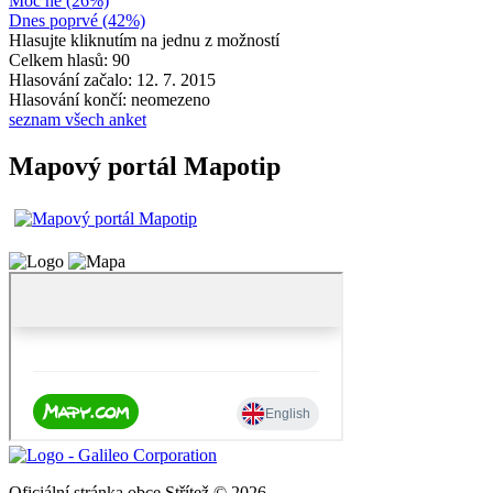
Moc ne (26%)
Dnes poprvé (42%)
Hlasujte kliknutím na jednu z možností
Celkem hlasů: 90
Hlasování začalo: 12. 7. 2015
Hlasování končí: neomezeno
seznam všech anket
Mapový portál Mapotip
Oficiální stránka obce Střítež © 2026