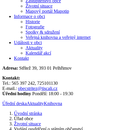
Zastupitelstvo obce
Životní situace
Mapový portál Mapotip
Informace o obci
Historie
Fotografie
Spolky & sdružení
Veřejná knihovna a veřejný internet
Události v obci
Aktuality
Kalendář akcí
Kontakt
Adresa:
Střítež 39, 393 01 Pelhřimov
Kontakt:
Tel.: 565 397 242, 725101130
E-mail.:
obecstritez@tiscali.cz
Úřední hodiny
Pondělí: 18:00 - 19:30
Úřední deska
Aktuality
Knihovna
Úvodní stránka
Úřad obce
Životní situace
Vydání osvědčení o státním občanství...