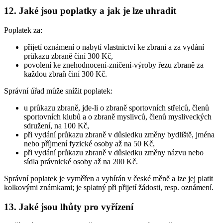
12. Jaké jsou poplatky a jak je lze uhradit
Poplatek za:
přijetí oznámení o nabytí vlastnictví ke zbrani a za vydání
průkazu zbraně činí 300 Kč,
povolení ke znehodnocení-zničení-výroby řezu zbraně za
každou zbraň činí 300 Kč.
Správní úřad může snížit poplatek:
u průkazu zbraně, jde-li o zbraně sportovních střelců, členů
sportovních klubů a o zbraně myslivců, členů mysliveckých
sdružení, na 100 Kč,
při vydání průkazu zbraně v důsledku změny bydliště, jména
nebo příjmení fyzické osoby až na 50 Kč,
při vydání průkazu zbraně v důsledku změny názvu nebo
sídla právnické osoby až na 200 Kč.
Správní poplatek je vyměřen a vybírán v české měně a lze jej platit
kolkovými známkami; je splatný při přijetí žádosti, resp. oznámení.
13. Jaké jsou lhůty pro vyřízení