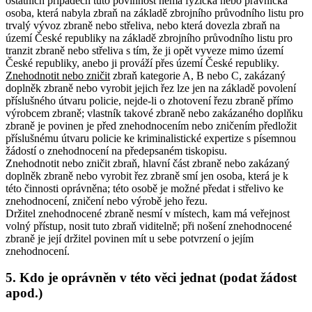
ostatních případech tuto povinnost nemá fyzická nebo právnická
osoba, která nabyla zbraň na základě zbrojního průvodního listu pro
trvalý vývoz zbraně nebo střeliva, nebo která dovezla zbraň na
území České republiky na základě zbrojního průvodního listu pro
tranzit zbraně nebo střeliva s tím, že ji opět vyveze mimo území
České republiky, anebo ji prováží přes území České republiky.
Znehodnotit nebo zničit
zbraň kategorie A, B nebo C, zakázaný
doplněk zbraně nebo vyrobit jejich řez lze jen na základě povolení
příslušného útvaru policie, nejde-li o zhotovení řezu zbraně přímo
výrobcem zbraně
; vlastník takové zbraně nebo zakázaného doplňku
zbraně je povinen je před znehodnocením nebo zničením předložit
příslušnému útvaru policie ke kriminalistické expertize s písemnou
žádostí o znehodnocení na předepsaném tiskopisu
.
Znehodnotit nebo zničit zbraň, hlavní část zbraně nebo zakázaný
doplněk zbraně nebo vyrobit řez zbraně smí jen osoba, která je k
této činnosti oprávněna; této osobě je možné předat i střelivo ke
znehodnocení, zničení nebo výrobě jeho řezu
.
Držitel znehodnocené zbraně nesmí v místech, kam má veřejnost
volný přístup, nosit tuto zbraň viditelně; při nošení znehodnocené
zbraně je její držitel povinen mít u sebe potvrzení o jejím
znehodnocení.
5. Kdo je oprávněn v této věci jednat (podat žádost
apod.)