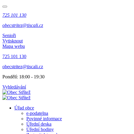
725 101 130
obecstritez@tiscali.cz
Senioři
Vytisknout
Mapa webu
725 101 130
obecstritez@tiscali.cz
Pondělí: 18:00 - 19:30
Vyhledávání
Úřad obce
e-podatelna
Povinné informace
Úřední deska
Úřední hodiny