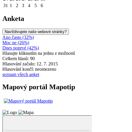
31
1
2
3
4
5
6
Anketa
Navštěvujete naše webové stránky?
Ano často (32%)
Moc ne (26%)
Dnes poprvé (42%)
Hlasujte kliknutím na jednu z možností
Celkem hlasů: 90
Hlasování začalo: 12. 7. 2015
Hlasování končí: neomezeno
seznam všech anket
Mapový portál Mapotip