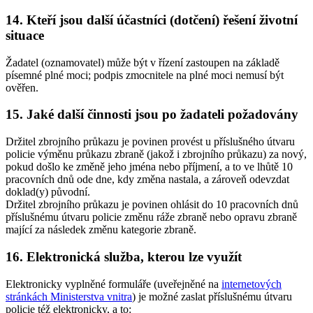
14. Kteří jsou další účastníci (dotčení) řešení životní
situace
Žadatel (oznamovatel) může být v řízení zastoupen na základě
písemné plné moci; podpis zmocnitele na plné moci nemusí být
ověřen.
15. Jaké další činnosti jsou po žadateli požadovány
Držitel zbrojního průkazu je povinen provést u příslušného útvaru
policie výměnu průkazu zbraně (jakož i zbrojního průkazu) za nový,
pokud došlo ke změně jeho jména nebo příjmení, a to ve lhůtě 10
pracovních dnů ode dne, kdy změna nastala, a zároveň odevzdat
doklad(y) původní.
Držitel zbrojního průkazu je povinen ohlásit do 10 pracovních dnů
příslušnému útvaru policie změnu ráže zbraně nebo opravu zbraně
mající za následek změnu kategorie zbraně.
16. Elektronická služba, kterou lze využít
Elektronicky vyplněné formuláře (uveřejněné na
internetových
stránkách Ministerstva vnitra
) je možné zaslat příslušnému útvaru
policie též elektronicky, a to: