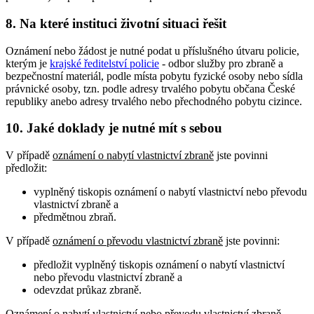
8. Na které instituci životní situaci řešit
Oznámení nebo žádost je nutné podat u příslušného útvaru policie,
kterým je
krajské ředitelství policie
- odbor služby pro zbraně a
bezpečnostní materiál, podle místa pobytu fyzické osoby nebo sídla
právnické osoby, tzn. podle adresy trvalého pobytu občana České
republiky anebo adresy trvalého nebo přechodného pobytu cizince.
10. Jaké doklady je nutné mít s sebou
V případě
oznámení o nabytí vlastnictví zbraně
jste povinni
předložit:
vyplněný tiskopis oznámení o nabytí vlastnictví nebo převodu
vlastnictví zbraně a
předmětnou zbraň.
V případě
oznámení o převodu vlastnictví zbraně
jste povinni:
předložit vyplněný tiskopis oznámení o nabytí vlastnictví
nebo převodu vlastnictví zbraně a
odevzdat průkaz zbraně.
Oznámení o nabytí vlastnictví nebo převodu vlastnictví zbraně