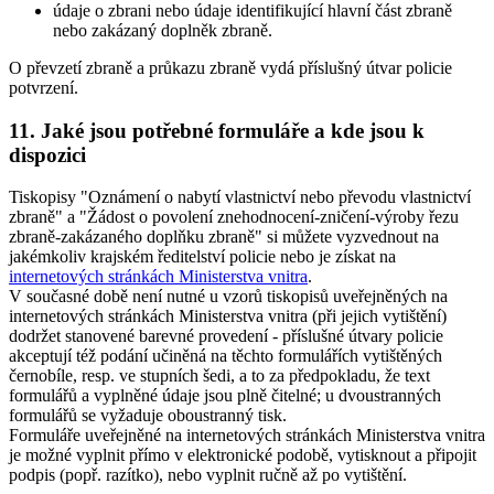
údaje o zbrani nebo údaje identifikující hlavní část zbraně
nebo zakázaný doplněk zbraně.
O převzetí zbraně a průkazu zbraně vydá příslušný útvar policie
potvrzení.
11. Jaké jsou potřebné formuláře a kde jsou k
dispozici
Tiskopisy "Oznámení o nabytí vlastnictví nebo převodu vlastnictví
zbraně" a "Žádost o povolení znehodnocení-zničení-výroby řezu
zbraně-zakázaného doplňku zbraně" si můžete vyzvednout na
jakémkoliv krajském ředitelství policie nebo je získat na
internetových stránkách Ministerstva vnitra
.
V současné době není nutné u vzorů tiskopisů uveřejněných na
internetových stránkách Ministerstva vnitra (při jejich vytištění)
dodržet stanovené barevné provedení - příslušné útvary policie
akceptují též podání učiněná na těchto formulářích vytištěných
černobíle, resp. ve stupních šedi, a to za předpokladu, že text
formulářů a vyplněné údaje jsou plně čitelné; u dvoustranných
formulářů se vyžaduje oboustranný tisk.
Formuláře uveřejněné na internetových stránkách Ministerstva vnitra
je možné vyplnit přímo v elektronické podobě, vytisknout a připojit
podpis (popř. razítko), nebo vyplnit ručně až po vytištění.