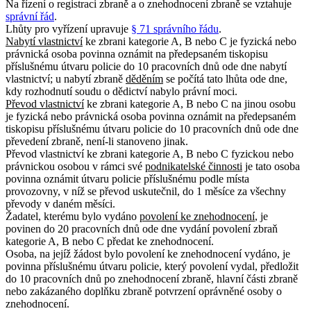
Na řízení o registraci zbraně a o znehodnocení zbraně se vztahuje
správní řád
.
Lhůty pro vyřízení upravuje
§ 71 správního řádu
.
Nabytí vlastnictví
ke zbrani kategorie A, B nebo C je fyzická nebo
právnická osoba povinna oznámit na předepsaném tiskopisu
příslušnému útvaru policie do 10 pracovních dnů ode dne nabytí
vlastnictví; u nabytí zbraně
děděním
se počítá tato lhůta ode dne,
kdy rozhodnutí soudu o dědictví nabylo právní moci.
Převod vlastnictví
ke zbrani kategorie A, B nebo C na jinou osobu
je fyzická nebo právnická osoba povinna oznámit na předepsaném
tiskopisu příslušnému útvaru policie do 10 pracovních dnů ode dne
převedení zbraně, není-li stanoveno jinak.
Převod vlastnictví ke zbrani kategorie A, B nebo C fyzickou nebo
právnickou osobou v rámci své
podnikatelské činnosti
je tato osoba
povinna oznámit útvaru policie příslušnému podle místa
provozovny, v níž se převod uskutečnil, do 1 měsíce za všechny
převody v daném měsíci.
Žadatel, kterému bylo vydáno
povolení ke znehodnocení
, je
povinen do 20 pracovních dnů ode dne vydání povolení zbraň
kategorie A, B nebo C předat ke znehodnocení.
Osoba, na jejíž žádost bylo povolení ke znehodnocení vydáno, je
povinna příslušnému útvaru policie, který povolení vydal, předložit
do 10 pracovních dnů po znehodnocení zbraně, hlavní části zbraně
nebo zakázaného doplňku zbraně potvrzení oprávněné osoby o
znehodnocení.