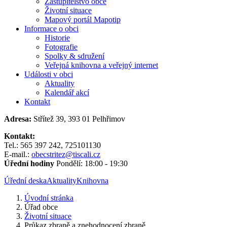
Zastupitelstvo obce
Životní situace
Mapový portál Mapotip
Informace o obci
Historie
Fotografie
Spolky & sdružení
Veřejná knihovna a veřejný internet
Události v obci
Aktuality
Kalendář akcí
Kontakt
Adresa:
Střítež 39, 393 01 Pelhřimov
Kontakt:
Tel.: 565 397 242, 725101130
E-mail.:
obecstritez@tiscali.cz
Úřední hodiny
Pondělí: 18:00 - 19:30
Úřední deska
Aktuality
Knihovna
Úvodní stránka
Úřad obce
Životní situace
Průkaz zbraně a znehodnocení zbraně