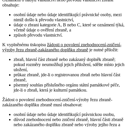
obsahuje
:
osobní údaje nebo údaje identifikující právnické osoby, mezi
nimiž došlo k převodu vlastnictví,
údaje o zbrani kategorie A, B nebo C, které se oznámení týká,
včetně údaje o ověření zbraně, a
způsob převodu vlastnictví.
K vyplněnému tiskopisu
žádosti o povolení znehodnocení-zničení-
výroby řezu zbraně-zakázaného doplňku zbraně
je nutné přiložit:
zbraň, hlavní část zbraně nebo zakázaný doplněk zbraně;
pokud rozměry neumožňují jejich přiložení, sdělte místo jejich
uložení,
průkaz zbraně, jde-li o registrovanou zbraň nebo hlavní část
zbraně,
písemný souhlas příslušného orgánu státní památkové péče,
jde-li o zbraň, která je kulturní památkou.
Žádost o povolení znehodnocení-zničení-výroby řezu zbraně-
zakázaného doplňku zbraně musí obsahovat
:
osobní údaje nebo údaje identifikující právnickou osobu,
důvod znehodnocení nebo zničení zbraně, hlavní části zbraně
nebo zakázaného doplňku zbraně nebo výroby jejího řezu a