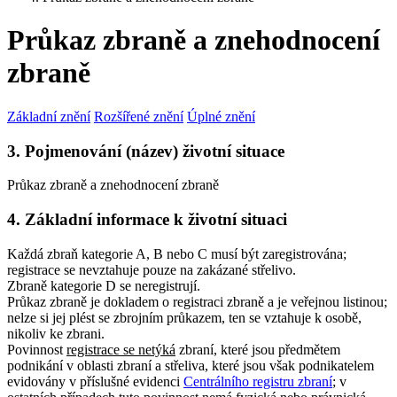
Průkaz zbraně a znehodnocení
zbraně
Základní znění
Rozšířené znění
Úplné znění
3. Pojmenování (název) životní situace
Průkaz zbraně a znehodnocení zbraně
4. Základní informace k životní situaci
Každá zbraň kategorie A, B nebo C musí být zaregistrována;
registrace se nevztahuje pouze na zakázané střelivo.
Zbraně kategorie D se neregistrují.
Průkaz zbraně je dokladem o registraci zbraně a je veřejnou listinou
;
nelze si jej plést se zbrojním průkazem, ten se vztahuje k osobě,
nikoliv ke zbrani.
Povinnost
registrace se netýká
zbraní, které jsou předmětem
podnikání v oblasti zbraní a střeliva, které jsou však podnikatelem
evidovány v příslušné evidenci
Centrálního registru zbraní
; v