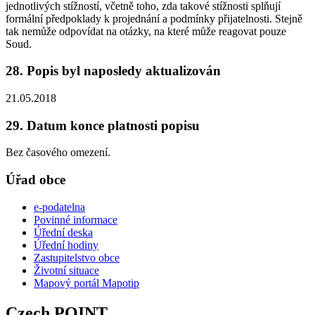
jednotlivých stížností, včetně toho, zda takové stížnosti splňují
formální předpoklady k projednání a podmínky přijatelnosti. Stejně
tak nemůže odpovídat na otázky, na které může reagovat pouze
Soud.
28. Popis byl naposledy aktualizován
21.05.2018
29. Datum konce platnosti popisu
Bez časového omezení.
Úřad obce
e-podatelna
Povinné informace
Úřední deska
Úřední hodiny
Zastupitelstvo obce
Životní situace
Mapový portál Mapotip
Czech POINT