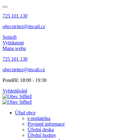
725 101 130
obecstritez@tiscali.cz
Senioři
Vytisknout
Mapa webu
725 101 130
obecstritez@tiscali.cz
Pondělí: 18:00 - 19:30
Vyhledávání
Úřad obce
e-podatelna
Povinné informace
Úřední deska
Úřední hodiny