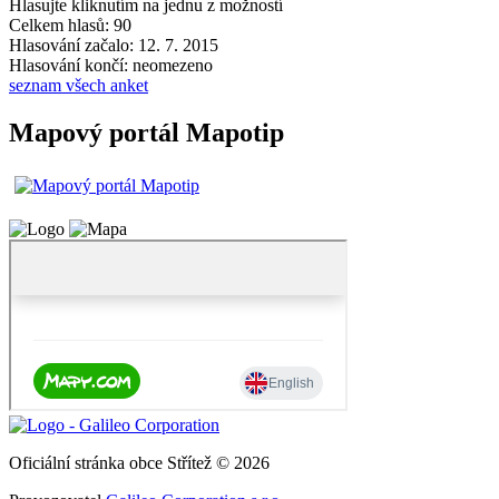
Hlasujte kliknutím na jednu z možností
Celkem hlasů: 90
Hlasování začalo: 12. 7. 2015
Hlasování končí: neomezeno
seznam všech anket
Mapový portál Mapotip
Oficiální stránka obce Střítež © 2026