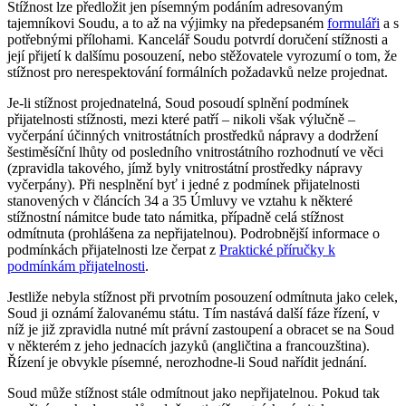
Stížnost lze předložit jen písemným podáním adresovaným
tajemníkovi Soudu, a to až na výjimky na předepsaném
formuláři
a s
potřebnými přílohami. Kancelář Soudu potvrdí doručení stížnosti a
její přijetí k dalšímu posouzení, nebo stěžovatele vyrozumí o tom, že
stížnost pro nerespektování formálních požadavků nelze projednat.
Je-li stížnost projednatelná, Soud posoudí splnění podmínek
přijatelnosti stížnosti, mezi které patří – nikoli však výlučně –
vyčerpání účinných vnitrostátních prostředků nápravy a dodržení
šestiměsíční lhůty od posledního vnitrostátního rozhodnutí ve věci
(zpravidla takového, jímž byly vnitrostátní prostředky nápravy
vyčerpány). Při nesplnění byť i jedné z podmínek přijatelnosti
stanovených v článcích 34 a 35 Úmluvy ve vztahu k některé
stížnostní námitce bude tato námitka, případně celá stížnost
odmítnuta (prohlášena za nepřijatelnou). Podrobnější informace o
podmínkách přijatelnosti lze čerpat z
Praktické příručky k
podmínkám přijatelnosti
.
Jestliže nebyla stížnost při prvotním posouzení odmítnuta jako celek,
Soud ji oznámí žalovanému státu. Tím nastává další fáze řízení, v
níž je již zpravidla nutné mít právní zastoupení a obracet se na Soud
v některém z jeho jednacích jazyků (angličtina a francouzština).
Řízení je obvykle písemné, nerozhodne-li Soud nařídit jednání.
Soud může stížnost stále odmítnout jako nepřijatelnou. Pokud tak