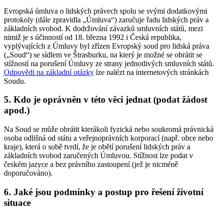
Evropská úmluva o lidských právech spolu se svými dodatkovými
protokoly (dále zpravidla „Úmluva“) zaručuje řadu lidských práv a
základních svobod. K dodržování závazků smluvních států, mezi
nimiž je s účinností od 18. března 1992 i Česká republika,
vyplývajících z Úmluvy byl zřízen Evropský soud pro lidská práva
(„Soud“) se sídlem ve Štrasburku, na který je možné se obrátit se
stížností na porušení Úmluvy ze strany jednotlivých smluvních států.
Odpovědi na základní otázky
lze nalézt na internetových stránkách
Soudu.
5. Kdo je oprávněn v této věci jednat (podat žádost
apod.)
Na Soud se může obrátit kterákoli fyzická nebo soukromá právnická
osoba odlišná od státu a veřejnoprávních korporací (např. obce nebo
kraje), která o sobě tvrdí, že je obětí porušení lidských práv a
základních svobod zaručených Úmluvou. Stížnost lze podat v
českém jazyce a bez právního zastoupení (jež je nicméně
doporučováno).
6. Jaké jsou podmínky a postup pro řešení životní
situace