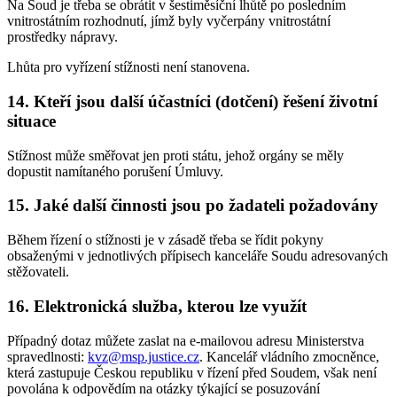
Na Soud je třeba se obrátit v šestiměsíční lhůtě po posledním
vnitrostátním rozhodnutí, jímž byly vyčerpány vnitrostátní
prostředky nápravy.
Lhůta pro vyřízení stížnosti není stanovena.
14. Kteří jsou další účastníci (dotčení) řešení životní
situace
Stížnost může směřovat jen proti státu, jehož orgány se měly
dopustit namítaného porušení Úmluvy.
15. Jaké další činnosti jsou po žadateli požadovány
Během řízení o stížnosti je v zásadě třeba se řídit pokyny
obsaženými v jednotlivých přípisech kanceláře Soudu adresovaných
stěžovateli.
16. Elektronická služba, kterou lze využít
Případný dotaz můžete zaslat na e-mailovou adresu Ministerstva
spravedlnosti:
kvz@msp.justice.cz
. Kancelář vládního zmocněnce,
která zastupuje Českou republiku v řízení před Soudem, však není
povolána k odpovědím na otázky týkající se posuzování