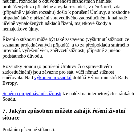
neučiní, rozhodne o odůvodněnosti stížnostních námitek
prohlášených za přijatelné a vydá rozsudek, v němž určí, zda
(případně v jakém rozsahu) došlo k porušení Úmluvy, a rozhodne
případně také o přiznání spravedlivého zadostiučinění k náhradě
účelně vynaložených nákladů řízení, majetkové škody a
nemajetkové újmy.
Řízení o stížnosti může být také zastaveno (vyškrtnutí stížnosti ze
seznamu projednávaných případů), a to za předpokladu smírného
urovnání, vyřešení věci, zpětvzetí stížnosti, případně z jiného
podstatného důvodu.
Rozsudky Soudu (o porušení Úmluvy či o spravedlivém
zadostiučinění) jsou závazné pro stát, vůči němuž stížnost
směřovala. Nad
výkonem rozsudků
dohlíží Výbor ministrů Rady
Evropy.
Schéma projednávání stížnosti
lze nalézt na internetových stránkách
Soudu.
7. Jakým způsobem můžete zahájit řešení životní
situace
Podáním písemné stížnosti.