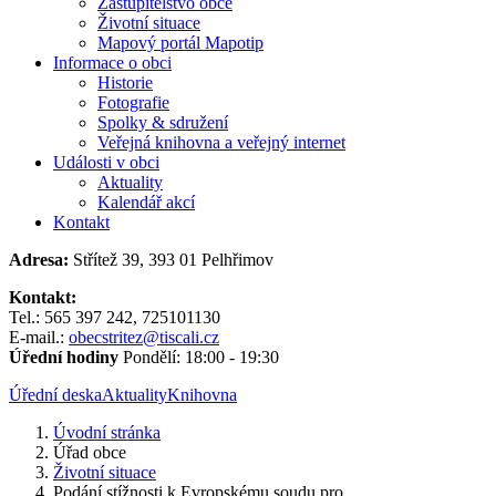
Zastupitelstvo obce
Životní situace
Mapový portál Mapotip
Informace o obci
Historie
Fotografie
Spolky & sdružení
Veřejná knihovna a veřejný internet
Události v obci
Aktuality
Kalendář akcí
Kontakt
Adresa:
Střítež 39, 393 01 Pelhřimov
Kontakt:
Tel.: 565 397 242, 725101130
E-mail.:
obecstritez@tiscali.cz
Úřední hodiny
Pondělí: 18:00 - 19:30
Úřední deska
Aktuality
Knihovna
Úvodní stránka
Úřad obce
Životní situace
Podání stížnosti k Evropskému soudu pro...