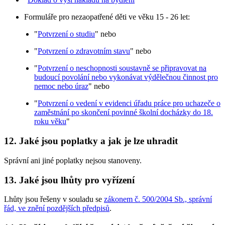
Formuláře pro nezaopatřené děti ve věku 15 - 26 let:
"
Potvrzení o studiu
" nebo
"
Potvrzení o zdravotním stavu
" nebo
"
Potvrzení o neschopnosti soustavně se připravovat na
budoucí povolání nebo vykonávat výdělečnou činnost pro
nemoc nebo úraz
" nebo
"
Potvrzení o vedení v evidenci úřadu práce pro uchazeče o
zaměstnání po skončení povinné školní docházky do 18.
roku věku
"
12. Jaké jsou poplatky a jak je lze uhradit
Správní ani jiné poplatky nejsou stanoveny.
13. Jaké jsou lhůty pro vyřízení
Lhůty jsou řešeny v souladu se
zákonem č. 500/2004 Sb., správní
řád, ve znění pozdějších předpisů
.