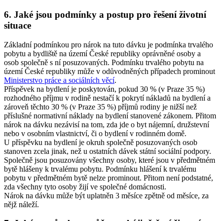
6. Jaké jsou podmínky a postup pro řešení životní
situace
Základní podmínkou pro nárok na tuto dávku je podmínka trvalého
pobytu a bydliště na území České republiky oprávněné osoby a
osob společně s ní posuzovaných. Podmínku trvalého pobytu na
území České republiky může v odůvodněných případech prominout
Ministerstvo práce a sociálních věcí
.
Příspěvek na bydlení je poskytován, pokud 30 % (v Praze 35 %)
rozhodného příjmu v rodině nestačí k pokrytí nákladů na bydlení a
zároveň těchto 30 % (v Praze 35 %) příjmů rodiny je nižší než
příslušné normativní náklady na bydlení stanovené zákonem. Přitom
nárok na dávku nezávisí na tom, zda jde o byt nájemní, družstevní
nebo v osobním vlastnictví, či o bydlení v rodinném domě.
U příspěvku na bydlení je okruh společně posuzovaných osob
stanoven zcela jinak, než u ostatních dávek státní sociální podpory.
Společně jsou posuzovány všechny osoby, které jsou v předmětném
bytě hlášeny k trvalému pobytu. Podmínku hlášení k trvalému
pobytu v předmětném bytě nelze prominout. Přitom není podstatné,
zda všechny tyto osoby žijí ve společné domácnosti.
Nárok na dávku může být uplatněn 3 měsíce zpětně od měsíce, za
nějž náleží.