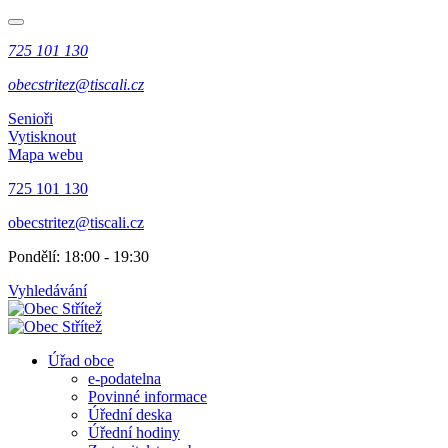
725 101 130
obecstritez@tiscali.cz
Senioři
Vytisknout
Mapa webu
725 101 130
obecstritez@tiscali.cz
Pondělí: 18:00 - 19:30
Vyhledávání
Úřad obce
e-podatelna
Povinné informace
Úřední deska
Úřední hodiny