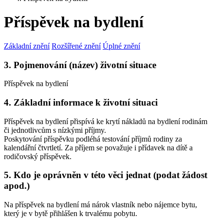
Příspěvek na bydlení
Základní znění
Rozšířené znění
Úplné znění
3. Pojmenování (název) životní situace
Příspěvek na bydlení
4. Základní informace k životní situaci
Příspěvek na bydlení přispívá ke krytí nákladů na bydlení rodinám
či jednotlivcům s nízkými příjmy.
Poskytování příspěvku podléhá testování příjmů rodiny za
kalendářní čtvrtletí. Za příjem se považuje i přídavek na dítě a
rodičovský příspěvek.
5. Kdo je oprávněn v této věci jednat (podat žádost
apod.)
Na příspěvek na bydlení má nárok vlastník nebo nájemce bytu,
který je v bytě přihlášen k trvalému pobytu.