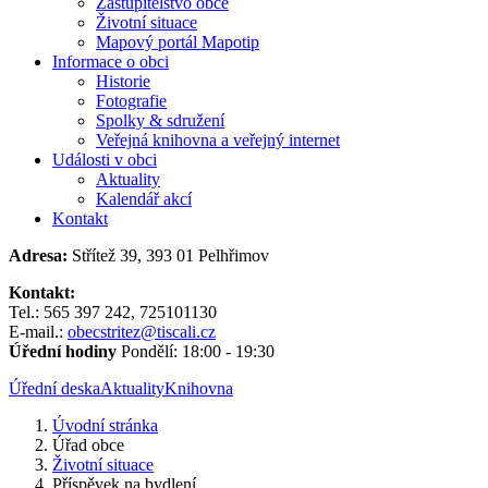
Zastupitelstvo obce
Životní situace
Mapový portál Mapotip
Informace o obci
Historie
Fotografie
Spolky & sdružení
Veřejná knihovna a veřejný internet
Události v obci
Aktuality
Kalendář akcí
Kontakt
Adresa:
Střítež 39, 393 01 Pelhřimov
Kontakt:
Tel.: 565 397 242, 725101130
E-mail.:
obecstritez@tiscali.cz
Úřední hodiny
Pondělí: 18:00 - 19:30
Úřední deska
Aktuality
Knihovna
Úvodní stránka
Úřad obce
Životní situace
Příspěvek na bydlení