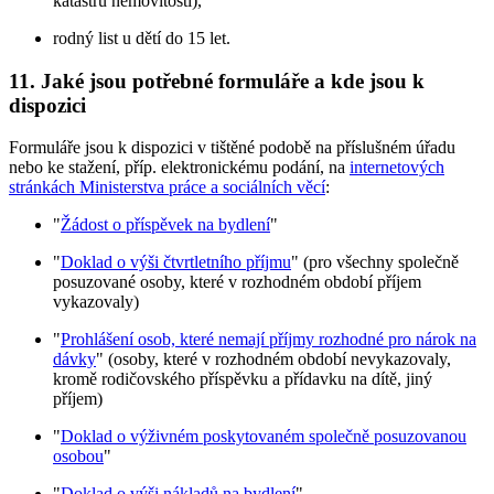
katastru nemovitostí),
rodný list u dětí do 15 let.
11. Jaké jsou potřebné formuláře a kde jsou k
dispozici
Formuláře jsou k dispozici v tištěné podobě na příslušném úřadu
nebo ke stažení, příp. elektronickému podání, na
internetových
stránkách Ministerstva práce a sociálních věcí
:
"
Žádost o příspěvek na bydlení
"
"
Doklad o výši čtvrtletního příjmu
" (pro všechny společně
posuzované osoby, které v rozhodném období příjem
vykazovaly)
"
Prohlášení osob, které nemají příjmy rozhodné pro nárok na
dávky
" (osoby, které v rozhodném období nevykazovaly,
kromě rodičovského příspěvku a přídavku na dítě, jiný
příjem)
"
Doklad o výživném poskytovaném společně posuzovanou
osobou
"
"
Doklad o výši nákladů na bydlení
"