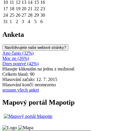
10
11
12
13
14
15
16
17
18
19
20
21
22
23
24
25
26
27
28
29
30
31
1
2
3
4
5
6
Anketa
Navštěvujete naše webové stránky?
Ano často (32%)
Moc ne (26%)
Dnes poprvé (42%)
Hlasujte kliknutím na jednu z možností
Celkem hlasů: 90
Hlasování začalo: 12. 7. 2015
Hlasování končí: neomezeno
seznam všech anket
Mapový portál Mapotip