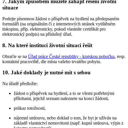
7. Jakým způsobem můžete zahájit řešení životní
situace
Podejte písemnou žádost o příspěvek na bydlení na předepsaném
formuláři (na originálním či z internetových stránek vytištěném
tiskopisu, příp. elektronicky, pokud vlastníte certifikát pro
elektronický podpis) na příslušný úřad.
8. Na které instituci životní situaci řešit
Obraťte se na
Úřad práce České republiky - krajskou pobočku
, resp.
kontaktní pracoviště, dle místa vašeho trvalého pobytu.
10. Jaké doklady je nutné mít s sebou
Na úřadě předložte:
žádost o příspěvek na bydlení, a to se všemi potřebnými
přílohami, jejichž seznam naleznete na konci žádosti,
průkaz totožnosti,
nájemní smlouvu, nebo doklad o tom, že byt je užíván na
základě vlastnictví nemovitosti (např. kupní smlouva, výpis z