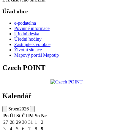
Úřad obce
e-podatelna
Povinné informace
Úřední deska
Úřední hodiny
Zastupitelstvo obce
Životní situace
Mapový portál Mapotip
Czech POINT
Kalendář
Srpen
2026
Po
Út
St
Čt
Pá
So
Ne
27
28
29
30
31
1
2
3
4
5
6
7
8
9