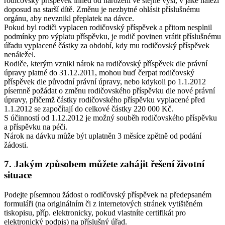
rodičovský příspěvek ihned od narození ve stejné výši, v jaké náleží
doposud na starší dítě. Změnu je nezbytné ohlásit příslušnému
orgánu, aby nevznikl přeplatek na dávce.
Pokud byl rodiči vyplacen rodičovský příspěvek a přitom nesplnil
podmínky pro výplatu příspěvku, je rodič povinen vrátit příslušnému
úřadu vyplacené částky za období, kdy mu rodičovský příspěvek
nenáležel.
Rodiče, kterým vznikl nárok na rodičovský příspěvek dle právní
úpravy platné do 31.12.2011, mohou buď čerpat rodičovský
příspěvek dle původní právní úpravy, nebo kdykoli po 1.1.2012
písemně požádat o změnu rodičovského příspěvku dle nové právní
úpravy, přičemž částky rodičovského příspěvku vyplacené před
1.1.2012 se započítají do celkové částky 220 000 Kč.
S účinností od 1.12.2012 je možný souběh rodičovského příspěvku
a příspěvku na péči.
Nárok na dávku může být uplatněn 3 měsíce zpětně od podání
žádosti.
7. Jakým způsobem můžete zahájit řešení životní
situace
Podejte písemnou žádost o rodičovský příspěvek na předepsaném
formuláři (na originálním či z internetových stránek vytištěném
tiskopisu, příp. elektronicky, pokud vlastníte certifikát pro
elektronický podpis) na příslušný úřad.