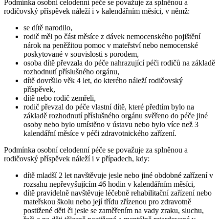
Podmínka osobní celodenní péče se považuje za splněnou a
rodičovský příspěvek náleží i v kalendářním měsíci, v němž:
se dítě narodilo,
rodič měl po část měsíce z dávek nemocenského pojištění
nárok na peněžitou pomoc v mateřství nebo nemocenské
poskytované v souvislosti s porodem,
osoba dítě převzala do péče nahrazující péči rodičů na základě
rozhodnutí příslušného orgánu,
dítě dovršilo věk 4 let, do kterého náleží rodičovský
příspěvek,
dítě nebo rodič zemřeli,
rodič převzal do péče vlastní dítě, které předtím bylo na
základě rozhodnutí příslušného orgánu svěřeno do péče jiné
osoby nebo bylo umístěno v ústavu nebo bylo více než 3
kalendářní měsíce v péči zdravotnického zařízení.
Podmínka osobní celodenní péče se považuje za splněnou a
rodičovský příspěvek náleží i v případech, kdy:
dítě mladší 2 let navštěvuje jesle nebo jiné obdobné zařízení v
rozsahu nepřevyšujícím 46 hodin v kalendářním měsíci,
dítě pravidelně navštěvuje léčebně rehabilitační zařízení nebo
mateřskou školu nebo její třídu zřízenou pro zdravotně
postižené děti či jesle se zaměřením na vady zraku, sluchu,