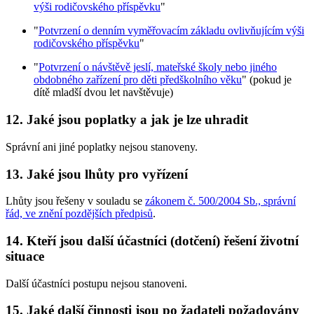
výši rodičovského příspěvku
"
"
Potvrzení o denním vyměřovacím základu ovlivňujícím výši
rodičovského příspěvku
"
"
Potvrzení o návštěvě jeslí, mateřské školy nebo jiného
obdobného zařízení pro děti předškolního věku
" (pokud je
dítě mladší dvou let navštěvuje)
12. Jaké jsou poplatky a jak je lze uhradit
Správní ani jiné poplatky nejsou stanoveny.
13. Jaké jsou lhůty pro vyřízení
Lhůty jsou řešeny v souladu se
zákonem č. 500/2004 Sb., správní
řád, ve znění pozdějších předpisů
.
14. Kteří jsou další účastníci (dotčení) řešení životní
situace
Další účastníci postupu nejsou stanoveni.
15. Jaké další činnosti jsou po žadateli požadovány