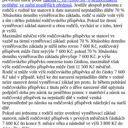
pojištění, ve znění pozdějších předpisů
. Jestliže alespoň jednomu z
rodičů v rodině lze stanovit k datu narození nejmladšího dítěte 70 %
30násobku denního vyměřovacího základu, rodič si může volit výši
a tím i délku pobírání rodičovského příspěvku. Pokud lze denní
vyměřovací základ stanovit u obou rodičů, vychází se z toho, který
je vyšší.
Maximální měsíční výše rodičovského příspěvku se stanoví ve
vazbě na denní vyměřovací základ: pokud 70 % 30násobku denního
vyměřovacího základu je nižší nebo rovno 7 600 Kč, rodičovský
příspěvek může činit nejvýše 7 600 Kč; pokud 70 % 30násobku
denního vyměřovacího základu převyšuje 7 600 Kč, je výše
rodičovského příspěvku omezena touto částkou, maximálně však
výše rodičovského příspěvku může činit 11 500 Kč měsíčně.
Rodič si může volit výši rodičovského příspěvku až do částky 7 600
Kč také v případě, když ke dni narození nejmladšího dítěte v rodině
nelze stanovit denní vyměřovací základ jen proto, že během pobírání
rodičovského příspěvku z titulu péče o dříve narozené dítě uplynula
podpůrčí doba pro nárok na peněžitou pomoc v mateřství a nárok na
rodičovský příspěvek na nejmladší dítě v rodině vzniká
bezprostředně po nároku na rodičovský příspěvek náležející na starší
dítě.
Pokud ani jednomu z rodičů nelze uvedený vyměřovací základ
stanovit, náleží rodičovský příspěvek v pevných měsíčních částkách
7 600 Kč do konce 9. měsíce věku a následně ve výši 3 800 Kč do