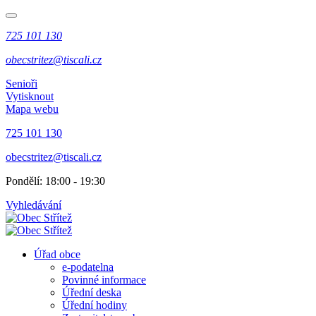
725 101 130
obecstritez@tiscali.cz
Senioři
Vytisknout
Mapa webu
725 101 130
obecstritez@tiscali.cz
Pondělí: 18:00 - 19:30
Vyhledávání
Úřad obce
e-podatelna
Povinné informace
Úřední deska
Úřední hodiny