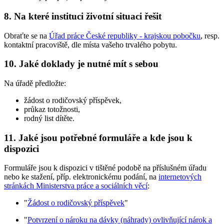
8. Na které instituci životní situaci řešit
Obraťte se na
Úřad práce České republiky - krajskou pobočku
, resp.
kontaktní pracoviště, dle místa vašeho trvalého pobytu.
10. Jaké doklady je nutné mít s sebou
Na úřadě předložte:
žádost o rodičovský příspěvek,
průkaz totožnosti,
rodný list dítěte.
11. Jaké jsou potřebné formuláře a kde jsou k
dispozici
Formuláře jsou k dispozici v tištěné podobě na příslušném úřadu
nebo ke stažení, příp. elektronickému podání, na
internetových
stránkách Ministerstva práce a sociálních věcí
:
"
Žádost o rodičovský příspěvek
"
"
Potvrzení o nároku na dávky (náhrady) ovlivňující nárok a