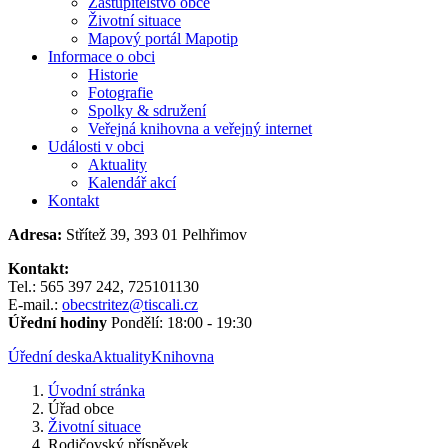
Zastupitelstvo obce
Životní situace
Mapový portál Mapotip
Informace o obci
Historie
Fotografie
Spolky & sdružení
Veřejná knihovna a veřejný internet
Události v obci
Aktuality
Kalendář akcí
Kontakt
Adresa:
Střítež 39, 393 01 Pelhřimov
Kontakt:
Tel.: 565 397 242, 725101130
E-mail.:
obecstritez@tiscali.cz
Úřední hodiny
Pondělí: 18:00 - 19:30
Úřední deska
Aktuality
Knihovna
Úvodní stránka
Úřad obce
Životní situace
Rodičovský příspěvek