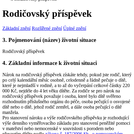
Rodičovský příspěvek
Základní znění
Rozšířené znění
Úplné znění
3. Pojmenování (název) životní situace
Rodičovský příspěvek
4. Základní informace k životní situaci
Nárok na rodičovský příspěvek získáte tehdy, pokud jste rodič, který
po celý kalendářní měsíc osobně, celodenně a řádně pečuje o dítě,
které je nejmladší v rodině, a to až do vyčerpání celkové částky 220
000 Kč, nejdéle do 4 let věku dítěte. Za rodiče se pro nárok na
rodičovský příspěvek považuje i osoba, které bylo dítě svěřeno
rozhodnutím příslušného orgánu do péče, osoba pečující o osvojené
dítě nebo o dítě, jehož rodič zemřel, a dále osoba pečující o dítě
manžela.
Pro stanovení nároku a výše rodičovského příspěvku je rozhodující
výše denního vyměřovacího základu pro stanovení peněžité pomoci
v mateřství nebo nemocenské v souvislosti s porodem nebo
převzetím dítěte podle
zákona č. 187/2006 Sb., o nemocenském