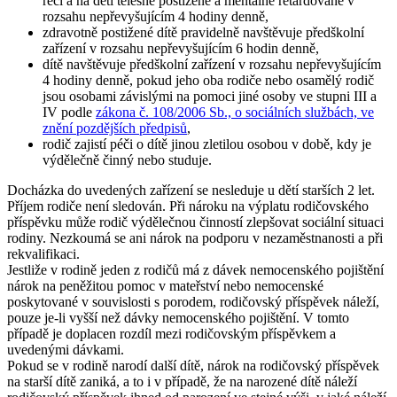
řeči a na děti tělesně postižené a mentálně retardované v
rozsahu nepřevyšujícím 4 hodiny denně,
zdravotně postižené dítě pravidelně navštěvuje předškolní
zařízení v rozsahu nepřevyšujícím 6 hodin denně,
dítě navštěvuje předškolní zařízení v rozsahu nepřevyšujícím
4 hodiny denně, pokud jeho oba rodiče nebo osamělý rodič
jsou osobami závislými na pomoci jiné osoby ve stupni III a
IV podle
zákona č. 108/2006 Sb., o sociálních službách, ve
znění pozdějších předpisů
,
rodič zajistí péči o dítě jinou zletilou osobou v době, kdy je
výdělečně činný nebo studuje.
Docházka do uvedených zařízení se nesleduje u dětí starších 2 let.
Příjem rodiče není sledován. Při nároku na výplatu rodičovského
příspěvku může rodič výdělečnou činností zlepšovat sociální situaci
rodiny. Nezkoumá se ani nárok na podporu v nezaměstnanosti a při
rekvalifikaci.
Jestliže v rodině jeden z rodičů má z dávek nemocenského pojištění
nárok na peněžitou pomoc v mateřství nebo nemocenské
poskytované v souvislosti s porodem, rodičovský příspěvek náleží,
pouze je-li vyšší než dávky nemocenského pojištění. V tomto
případě je doplacen rozdíl mezi rodičovským příspěvkem a
uvedenými dávkami.
Pokud se v rodině narodí další dítě, nárok na rodičovský příspěvek
na starší dítě zaniká, a to i v případě, že na narozené dítě náleží