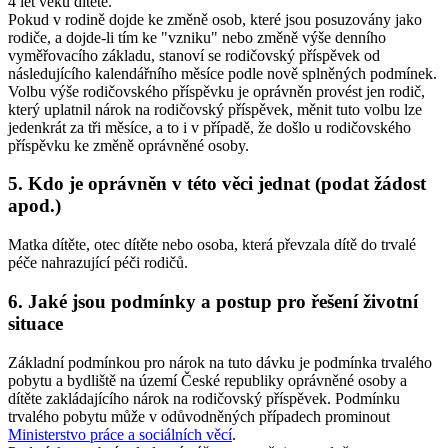
4 let věku dítěte.
Pokud v rodině dojde ke změně osob, které jsou posuzovány jako
rodiče, a dojde-li tím ke "vzniku" nebo změně výše denního
vyměřovacího základu, stanoví se rodičovský příspěvek od
následujícího kalendářního měsíce podle nově splněných podmínek.
Volbu výše rodičovského příspěvku je oprávněn provést jen rodič,
který uplatnil nárok na rodičovský příspěvek, měnit tuto volbu lze
jedenkrát za tři měsíce, a to i v případě, že došlo u rodičovského
příspěvku ke změně oprávněné osoby.
5. Kdo je oprávněn v této věci jednat (podat žádost
apod.)
Matka dítěte, otec dítěte nebo osoba, která převzala dítě do trvalé
péče nahrazující péči rodičů.
6. Jaké jsou podmínky a postup pro řešení životní
situace
Základní podmínkou pro nárok na tuto dávku je podmínka trvalého
pobytu a bydliště na území České republiky oprávněné osoby a
dítěte zakládajícího nárok na rodičovský příspěvek. Podmínku
trvalého pobytu může v odůvodněných případech prominout
Ministerstvo práce a sociálních věcí
.