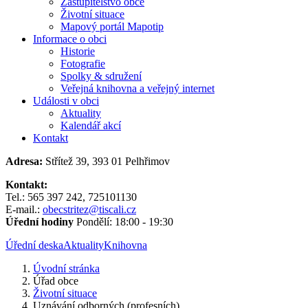
Zastupitelstvo obce
Životní situace
Mapový portál Mapotip
Informace o obci
Historie
Fotografie
Spolky & sdružení
Veřejná knihovna a veřejný internet
Události v obci
Aktuality
Kalendář akcí
Kontakt
Adresa:
Střítež 39, 393 01 Pelhřimov
Kontakt:
Tel.: 565 397 242, 725101130
E-mail.:
obecstritez@tiscali.cz
Úřední hodiny
Pondělí: 18:00 - 19:30
Úřední deska
Aktuality
Knihovna
Úvodní stránka
Úřad obce
Životní situace
Uznávání odborných (profesních)...