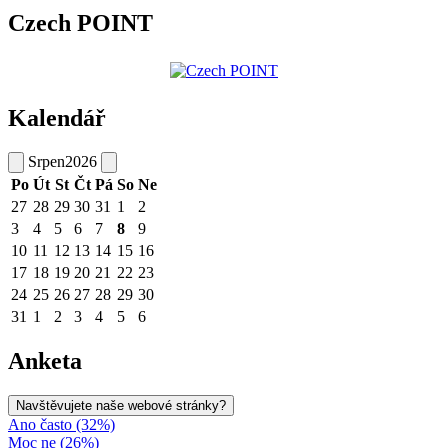
Czech POINT
Kalendář
Srpen
2026
Po
Út
St
Čt
Pá
So
Ne
27
28
29
30
31
1
2
3
4
5
6
7
8
9
10
11
12
13
14
15
16
17
18
19
20
21
22
23
24
25
26
27
28
29
30
31
1
2
3
4
5
6
Anketa
Navštěvujete naše webové stránky?
Ano často (32%)
Moc ne (26%)