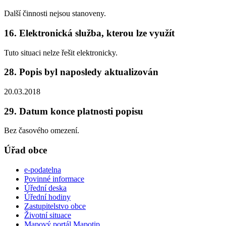
Další činnosti nejsou stanoveny.
16. Elektronická služba, kterou lze využít
Tuto situaci nelze řešit elektronicky.
28. Popis byl naposledy aktualizován
20.03.2018
29. Datum konce platnosti popisu
Bez časového omezení.
Úřad obce
e-podatelna
Povinné informace
Úřední deska
Úřední hodiny
Zastupitelstvo obce
Životní situace
Mapový portál Mapotip