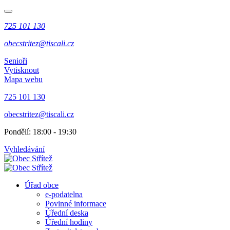
725 101 130
obecstritez@tiscali.cz
Senioři
Vytisknout
Mapa webu
725 101 130
obecstritez@tiscali.cz
Pondělí: 18:00 - 19:30
Vyhledávání
Úřad obce
e-podatelna
Povinné informace
Úřední deska
Úřední hodiny