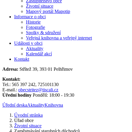
Zastupitelstvo obce
Životní situace
Mapový portál Mapotip
Informace o obci
Historie
Fotografie
Spolky & sdružení
Veřejná knihovna a veřejný internet
Události v obci
Aktuality
Kalendář akcí
Kontakt
Adresa:
Střítež 39, 393 01 Pelhřimov
Kontakt:
Tel.: 565 397 242, 725101130
E-mail.:
obecstritez@tiscali.cz
Úřední hodiny
Pondělí: 18:00 - 19:30
Úřední deska
Aktuality
Knihovna
Úvodní stránka
Úřad obce
Životní situace
Zaměstnávání starobních důchodců