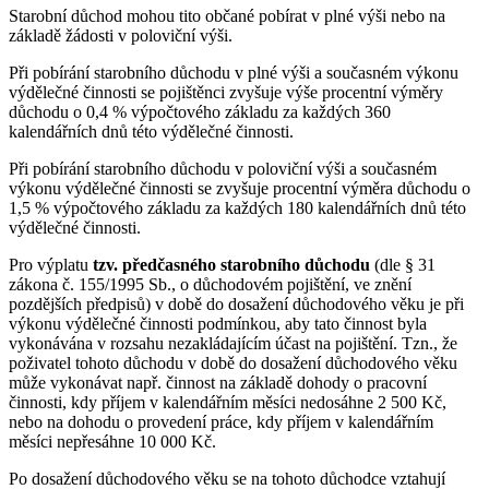
Starobní důchod mohou tito občané pobírat v plné výši nebo na
základě žádosti v poloviční výši.
Při pobírání starobního důchodu v plné výši a současném výkonu
výdělečné činnosti se pojištěnci zvyšuje výše procentní výměry
důchodu o 0,4 % výpočtového základu za každých 360
kalendářních dnů této výdělečné činnosti.
Při pobírání starobního důchodu v poloviční výši a současném
výkonu výdělečné činnosti se zvyšuje procentní výměra důchodu o
1,5 % výpočtového základu za každých 180 kalendářních dnů této
výdělečné činnosti.
Pro výplatu
tzv. předčasného starobního důchodu
(dle § 31
zákona č. 155/1995 Sb., o důchodovém pojištění, ve znění
pozdějších předpisů) v době do dosažení důchodového věku je při
výkonu výdělečné činnosti podmínkou, aby tato činnost byla
vykonávána v rozsahu nezakládajícím účast na pojištění. Tzn., že
poživatel tohoto důchodu v době do dosažení důchodového věku
může vykonávat např. činnost na základě dohody o pracovní
činnosti, kdy příjem v kalendářním měsíci nedosáhne 2 500 Kč,
nebo na dohodu o provedení práce, kdy příjem v kalendářním
měsíci nepřesáhne 10 000 Kč.
Po dosažení důchodového věku se na tohoto důchodce vztahují