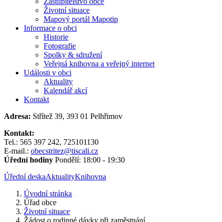
Zastupitelstvo obce
Životní situace
Mapový portál Mapotip
Informace o obci
Historie
Fotografie
Spolky & sdružení
Veřejná knihovna a veřejný internet
Události v obci
Aktuality
Kalendář akcí
Kontakt
Adresa:
Střítež 39, 393 01 Pelhřimov
Kontakt:
Tel.: 565 397 242, 725101130
E-mail.:
obecstritez@tiscali.cz
Úřední hodiny
Pondělí: 18:00 - 19:30
Úřední deska
Aktuality
Knihovna
Úvodní stránka
Úřad obce
Životní situace
Žádost o rodinné dávky při zaměstnání...