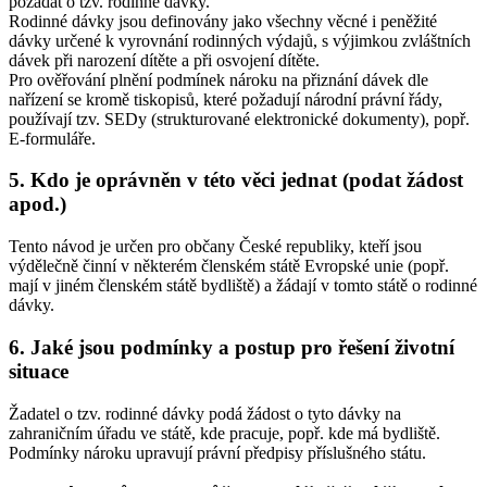
požádat o tzv. rodinné dávky.
Rodinné dávky jsou definovány jako všechny věcné i peněžité
dávky určené k vyrovnání rodinných výdajů, s výjimkou zvláštních
dávek při narození dítěte a při osvojení dítěte.
Pro ověřování plnění podmínek nároku na přiznání dávek dle
nařízení se kromě tiskopisů, které požadují národní právní řády,
používají tzv. SEDy (strukturované elektronické dokumenty), popř.
E-formuláře.
5. Kdo je oprávněn v této věci jednat (podat žádost
apod.)
Tento návod je určen pro občany České republiky, kteří jsou
výdělečně činní v některém členském státě Evropské unie (popř.
mají v jiném členském státě bydliště) a žádají v tomto státě o rodinné
dávky.
6. Jaké jsou podmínky a postup pro řešení životní
situace
Žadatel o tzv. rodinné dávky podá žádost o tyto dávky na
zahraničním úřadu ve státě, kde pracuje, popř. kde má bydliště.
Podmínky nároku upravují právní předpisy příslušného státu.