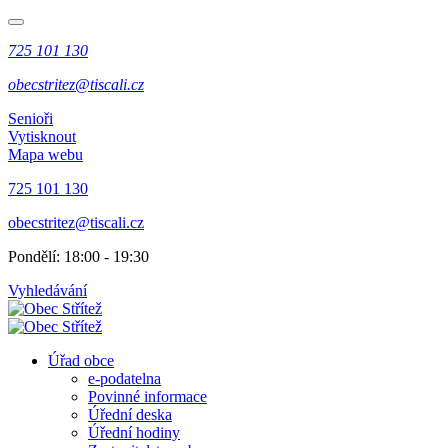
725 101 130
obecstritez@tiscali.cz
Senioři
Vytisknout
Mapa webu
725 101 130
obecstritez@tiscali.cz
Pondělí: 18:00 - 19:30
Vyhledávání
Úřad obce
e-podatelna
Povinné informace
Úřední deska
Úřední hodiny