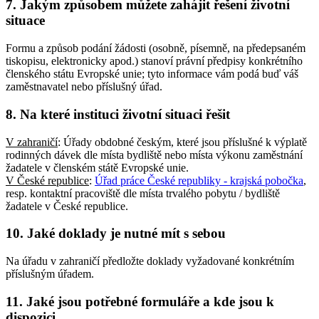
7. Jakým způsobem můžete zahájit řešení životní
situace
Formu a způsob podání žádosti (osobně, písemně, na předepsaném
tiskopisu, elektronicky apod.) stanoví právní předpisy konkrétního
členského státu Evropské unie; tyto informace vám podá buď váš
zaměstnavatel nebo příslušný úřad.
8. Na které instituci životní situaci řešit
V zahraničí
: Úřady obdobné českým, které jsou příslušné k výplatě
rodinných dávek dle místa bydliště nebo místa výkonu zaměstnání
žadatele v členském státě Evropské unie.
V České republice
:
Úřad práce České republiky - krajská pobočka
,
resp. kontaktní pracoviště dle místa trvalého pobytu / bydliště
žadatele v České republice.
10. Jaké doklady je nutné mít s sebou
Na úřadu v zahraničí předložte doklady vyžadované konkrétním
příslušným úřadem.
11. Jaké jsou potřebné formuláře a kde jsou k
dispozici