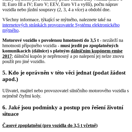
II; Euro III a IV; Euro V; EEV, Euro VI a vyšší), počtu náprav
vozidla nebo jízdní soupravy (2, 3, 4 a více) a období dne.
Všechny informace, týkající se mýtného, naleznete také na
internetových stránkách provozovatele Systému elektronického
mýtného
.
Motorové vozidlo s povolenou hmotností do 3,5 t
- nezáleží na
hmotnosti přípojného vozidla -
musí jezdit po zpoplatněných
komunikacích (dálnice) s platným
dálničním kupónem emise
2017
; dálniční kupón je nepřenosný a po nalepení jej nelze znovu
použít pro jiné vozidlo.
5. Kdo je oprávněn v této věci jednat (podat žádost
apod.)
Uživatel, majitel nebo provozovatel silničního motorového vozidla s
nejméně čtyřmi koly.
6. Jaké jsou podmínky a postup pro řešení životní
situace
Časové zpoplatnění (pro vozidla do 3,5 t včetně)