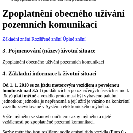
Zpoplatnění obecného užívání
pozemních komunikací
Základní znění
Rozšířené znění
Úplné znění
3. Pojmenování (název) životní situace
Zpoplatnění obecného užívání pozemních komunikací
4. Základní informace k životní situaci
Od 1. 1. 2010 se za jízdu motorovým vozidlem s povolenou
hmotností nad 3,5 t
(po dálnicích a po označených úsecích silnic I.
třídy)
platí
mýtné
a vozidlo proto musí být vybaveno palubní
jednotkou; jednotka je nepřenosná a její užití je vázáno na konkrétní
vozidlo zaevidované v Systému elektronického mýtného.
Výše mýtného se stanoví součinem sazby mýtného a ujeté
vzdálenosti po zpoplatněné pozemní komunikaci.
Sazby mýtného jsou rozlišeny podle emisní třídy vozidla (Euro 0 -