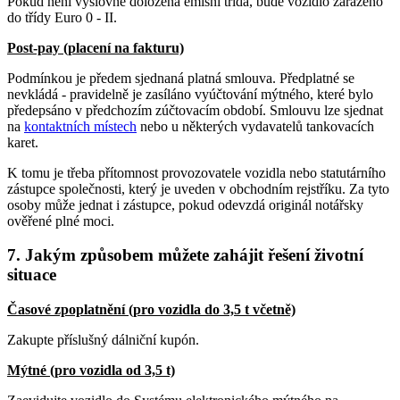
Pokud není výslovně doložena emisní třída, bude vozidlo zařazeno
do třídy Euro 0 - II.
Post-pay (placení na fakturu)
Podmínkou je předem sjednaná platná smlouva. Předplatné se
nevkládá - pravidelně je zasíláno vyúčtování mýtného, které bylo
předepsáno v předchozím zúčtovacím období. Smlouvu lze sjednat
na
kontaktních místech
nebo u některých vydavatelů tankovacích
karet.
K tomu je třeba přítomnost provozovatele vozidla nebo statutárního
zástupce společnosti, který je uveden v obchodním rejstříku. Za tyto
osoby může jednat i zástupce, pokud odevzdá originál notářsky
ověřené plné moci.
7. Jakým způsobem můžete zahájit řešení životní
situace
Časové zpoplatnění (pro vozidla do 3,5 t včetně)
Zakupte příslušný dálniční kupón.
Mýtné (pro vozidla od 3,5 t)