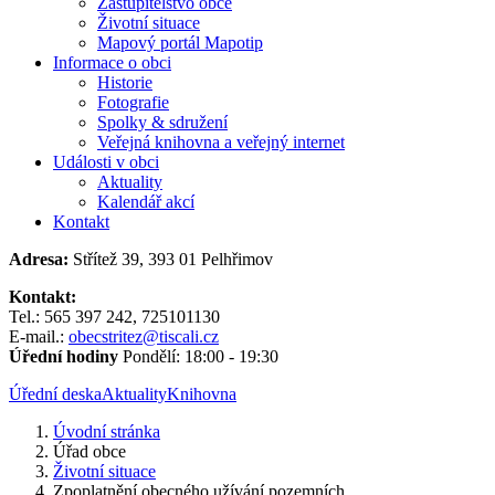
Zastupitelstvo obce
Životní situace
Mapový portál Mapotip
Informace o obci
Historie
Fotografie
Spolky & sdružení
Veřejná knihovna a veřejný internet
Události v obci
Aktuality
Kalendář akcí
Kontakt
Adresa:
Střítež 39, 393 01 Pelhřimov
Kontakt:
Tel.: 565 397 242, 725101130
E-mail.:
obecstritez@tiscali.cz
Úřední hodiny
Pondělí: 18:00 - 19:30
Úřední deska
Aktuality
Knihovna
Úvodní stránka
Úřad obce
Životní situace
Zpoplatnění obecného užívání pozemních...