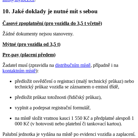
10. Jaké doklady je nutné mít s sebou
Časové zpoplatnění (pro vozidla do 3,5 t včetně)
Žádné dokumenty nejsou stanoveny.
Mýtné (pro vozidla od 3,5 t)
Pre-pay (placení předem)
Žadatel musí (zpravidla na
distribučním místě
, případně i na
kontaktním místě
):
předložit osvědčení o registraci (malý technický průkaz) nebo
technický průkaz vozidla se záznamem o emisní třídě,
předložit průkaz totožnosti (řidičský průkaz),
vyplnit a podepsat registrační formulář,
na místě složit vratnou kauci 1 550 Kč a předplatné alespoň 1
000 Kč (v hotovosti nebo platební či tankovací kartou).
Palubní jednotka je vydána na místě po evidenci vozidla a zaplacení.