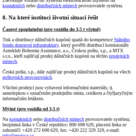
Zaevidujte vozidlo do Systému elektronického mýtného na
kontaktních
nebo
distribučních místech
provozovatele systému.
8. Na které instituci životní situaci řešit
Časové zpoplatnění (pro vozidla do 3,5 t včetně)
Tisk a distribuce dálničních kupónů spadá do kompetence
Státního
fondu dopravní infrastruktury
, který pověřil distribucí komisionáře
Autoklub Bohemia Assistance, a.s., Českou poštu, s.p., a MTX
s.r.o., kteří zajišťují prodej dálničních kupónů na těchto
prodejních
místech
.
Česká pošta, s.p., dále zajišťuje prodej dálničních kupónů na všech
poštovních provozovnách
.
Všichni prodejci jsou vybaveni informačními materiály, tj.
samolepkou s označením prodejního místa, ceníkem a čtyřjazyčným
informačním letákem.
Mýtné (pro vozidla od 3,5 t)
Na
kontaktních
nebo
distribučních místech
provozovatele systému;
bezplatná linka v České republice: 800 698 629, placená linka ze
zahraničí: +420 272 698 629, fax: +420 222 329 329, e-mail:
info@mytocz.cz
.