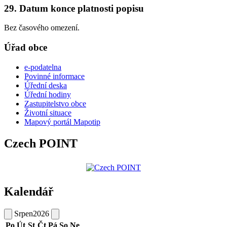
29. Datum konce platnosti popisu
Bez časového omezení.
Úřad obce
e-podatelna
Povinné informace
Úřední deska
Úřední hodiny
Zastupitelstvo obce
Životní situace
Mapový portál Mapotip
Czech POINT
Kalendář
Srpen
2026
Po
Út
St
Čt
Pá
So
Ne