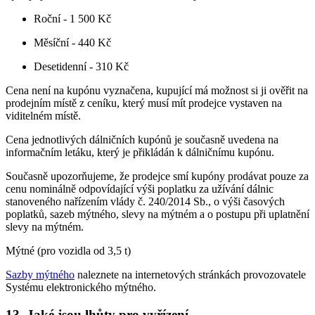
Roční - 1 500 Kč
Měsíční - 440 Kč
Desetidenní - 310 Kč
Cena není na kupónu vyznačena, kupující má možnost si ji ověřit na
prodejním místě z ceníku, který musí mít prodejce vystaven na
viditelném místě.
Cena jednotlivých dálničních kupónů je současně uvedena na
informačním letáku, který je přikládán k dálničnímu kupónu.
Současně upozorňujeme, že prodejce smí kupóny prodávat pouze za
cenu nominálně odpovídající výši poplatku za užívání dálnic
stanoveného nařízením vlády č. 240/2014 Sb., o výši časových
poplatků, sazeb mýtného, slevy na mýtném a o postupu při uplatnění
slevy na mýtném.
Mýtné (pro vozidla od 3,5 t)
Sazby mýtného
naleznete na internetových stránkách provozovatele
Systému elektronického mýtného.
13. Jaké jsou lhůty pro vyřízení