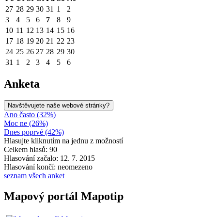
27
28
29
30
31
1
2
3
4
5
6
7
8
9
10
11
12
13
14
15
16
17
18
19
20
21
22
23
24
25
26
27
28
29
30
31
1
2
3
4
5
6
Anketa
Navštěvujete naše webové stránky?
Ano často (32%)
Moc ne (26%)
Dnes poprvé (42%)
Hlasujte kliknutím na jednu z možností
Celkem hlasů: 90
Hlasování začalo: 12. 7. 2015
Hlasování končí: neomezeno
seznam všech anket
Mapový portál Mapotip