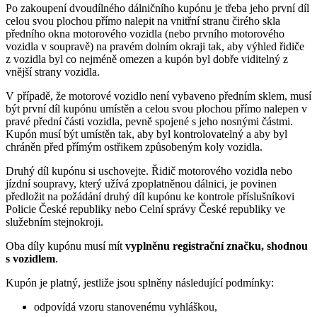
Po zakoupení dvoudílného dálničního kupónu je třeba jeho první díl
celou svou plochou přímo nalepit na vnitřní stranu čirého skla
předního okna motorového vozidla (nebo prvního motorového
vozidla v soupravě) na pravém dolním okraji tak, aby výhled řidiče
z vozidla byl co nejméně omezen a kupón byl dobře viditelný z
vnější strany vozidla.
V případě, že motorové vozidlo není vybaveno předním sklem, musí
být první díl kupónu umístěn a celou svou plochou přímo nalepen v
pravé přední části vozidla, pevně spojené s jeho nosnými částmi.
Kupón musí být umístěn tak, aby byl kontrolovatelný a aby byl
chráněn před přímým ostřikem způsobeným koly vozidla.
Druhý díl kupónu si uschovejte. Řidič motorového vozidla nebo
jízdní soupravy, který užívá zpoplatněnou dálnici, je povinen
předložit na požádání druhý díl kupónu ke kontrole příslušníkovi
Policie České republiky nebo Celní správy České republiky ve
služebním stejnokroji.
Oba díly kupónu musí mít
vyplněnu registrační značku, shodnou
s vozidlem
.
Kupón je platný, jestliže jsou splněny následující podmínky:
odpovídá vzoru stanovenému vyhláškou,