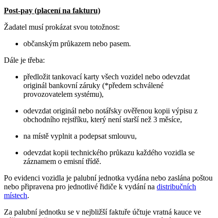
Post-pay (placení na fakturu)
Žadatel musí prokázat svou totožnost:
občanským průkazem nebo pasem.
Dále je třeba:
předložit tankovací karty všech vozidel nebo odevzdat
originál bankovní záruky (*předem schválené
provozovatelem systému),
odevzdat originál nebo notářsky ověřenou kopii výpisu z
obchodního rejstříku, který není starší než 3 měsíce,
na místě vyplnit a podepsat smlouvu,
odevzdat kopii technického průkazu každého vozidla se
záznamem o emisní třídě.
Po evidenci vozidla je palubní jednotka vydána nebo zaslána poštou
nebo připravena pro jednotlivé řidiče k vydání na
distribučních
místech
.
Za palubní jednotku se v nejbližší faktuře účtuje vratná kauce ve