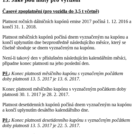
Časové zpoplatnění (pro vozidla do 3,5 t včetně)
Platnost ročních dálničních kupónů emise 2017 počíná 1. 12. 2016 a
končí 31. 1. 2018.
Platnost měsíčních kupónů počíná dnem vyznačeným na kupónu a
končí uplynutím dne bezprostředně následujícího měsíce, který se
číselně shoduje se dnem vyznačeným na kupónu.
Není-li takový den v příslušném následujícím kalendářním měsíci,
připadne konec platnosti na jeho poslední den.
Př.
:
Konec platnosti měsíčního kupónu s vyznačeným počátkem
doby platnosti 13. 5. 2017 je 13. 6. 2017.
Konec platnosti měsíčního kupónu s vyznačeným počátkem doby
platnosti 30. 1. 2017 je 28. 2. 2017.
Platnost desetidenních kupónů počíná dnem vyznačeným na kupónu
a končí uplynutím desátého kalendářního dne.
Př.
:
Konec platnosti desetidenního kupónu s vyznačeným počátkem
doby platnosti 13. 5. 2017 je 22. 5. 2017.