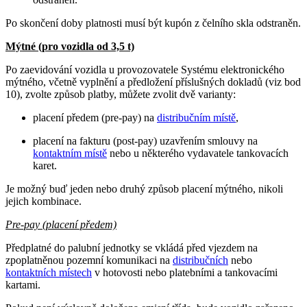
Po skončení doby platnosti musí být kupón z čelního skla odstraněn.
Mýtné (pro vozidla od 3,5 t)
Po zaevidování vozidla u provozovatele Systému elektronického
mýtného, včetně vyplnění a předložení příslušných dokladů (viz bod
10), zvolte způsob platby, můžete zvolit dvě varianty:
placení předem (pre-pay) na
distribučním místě
,
placení na fakturu (post-pay) uzavřením smlouvy na
kontaktním místě
nebo u některého vydavatele tankovacích
karet.
Je možný buď jeden nebo druhý způsob placení mýtného, nikoli
jejich kombinace.
Pre-pay (placení předem)
Předplatné do palubní jednotky se vkládá před vjezdem na
zpoplatněnou pozemní komunikaci na
distribučních
nebo
kontaktních místech
v hotovosti nebo platebními a tankovacími
kartami.