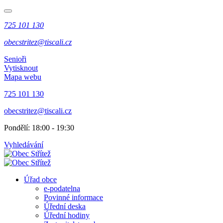
725 101 130
obecstritez@tiscali.cz
Senioři
Vytisknout
Mapa webu
725 101 130
obecstritez@tiscali.cz
Pondělí: 18:00 - 19:30
Vyhledávání
Úřad obce
e-podatelna
Povinné informace
Úřední deska
Úřední hodiny