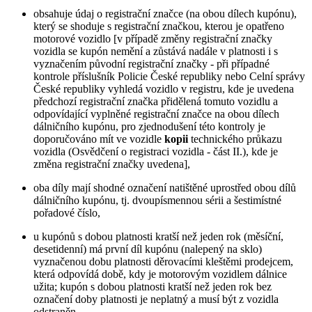
obsahuje údaj o registrační značce (na obou dílech kupónu),
který se shoduje s registrační značkou, kterou je opatřeno
motorové vozidlo [v případě změny registrační značky
vozidla se kupón nemění a zůstává nadále v platnosti i s
vyznačením původní registrační značky - při případné
kontrole příslušník Policie České republiky nebo Celní správy
České republiky vyhledá vozidlo v registru, kde je uvedena
předchozí registrační značka přidělená tomuto vozidlu a
odpovídající vyplněné registrační značce na obou dílech
dálničního kupónu, pro zjednodušení této kontroly je
doporučováno mít ve vozidle
kopii
technického průkazu
vozidla (Osvědčení o registraci vozidla - část II.), kde je
změna registrační značky uvedena],
oba díly mají shodné označení natištěné uprostřed obou dílů
dálničního kupónu, tj. dvoupísmennou sérii a šestimístné
pořadové číslo,
u kupónů s dobou platnosti kratší než jeden rok (měsíční,
desetidenní) má první díl kupónu (nalepený na sklo)
vyznačenou dobu platnosti děrovacími kleštěmi prodejcem,
která odpovídá době, kdy je motorovým vozidlem dálnice
užita; kupón s dobou platnosti kratší než jeden rok bez
označení doby platnosti je neplatný a musí být z vozidla
odstraněn.