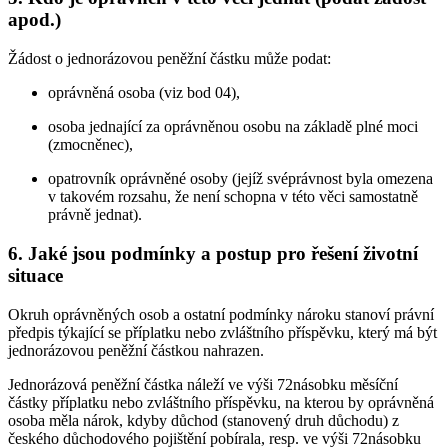
apod.)
Žádost o jednorázovou peněžní částku může podat:
oprávněná osoba (viz bod 04),
osoba jednající za oprávněnou osobu na základě plné moci
(zmocněnec),
opatrovník oprávněné osoby (jejíž svéprávnost byla omezena
v takovém rozsahu, že není schopna v této věci samostatně
právně jednat).
6. Jaké jsou podmínky a postup pro řešení životní
situace
Okruh oprávněných osob a ostatní podmínky nároku stanoví právní
předpis týkající se příplatku nebo zvláštního příspěvku, který má být
jednorázovou peněžní částkou nahrazen.
Jednorázová peněžní částka náleží ve výši 72násobku měsíční
částky příplatku nebo zvláštního příspěvku, na kterou by oprávněná
osoba měla nárok, kdyby důchod (stanovený druh důchodu) z
českého důchodového pojištění pobírala, resp. ve výši 72násobku