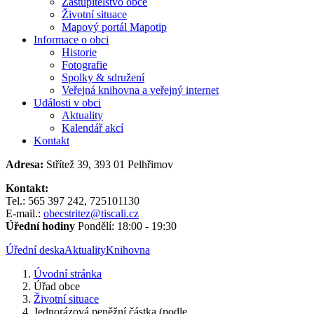
Zastupitelstvo obce
Životní situace
Mapový portál Mapotip
Informace o obci
Historie
Fotografie
Spolky & sdružení
Veřejná knihovna a veřejný internet
Události v obci
Aktuality
Kalendář akcí
Kontakt
Adresa:
Střítež 39, 393 01 Pelhřimov
Kontakt:
Tel.: 565 397 242, 725101130
E-mail.:
obecstritez@tiscali.cz
Úřední hodiny
Pondělí: 18:00 - 19:30
Úřední deska
Aktuality
Knihovna
Úvodní stránka
Úřad obce
Životní situace
Jednorázová peněžní částka (podle...