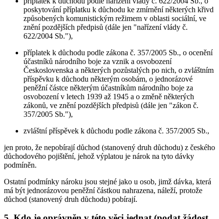
příplatek k důchodu podle nařízení vlády č. 622/2004 Sb., o
poskytování příplatku k důchodu ke zmírnění některých křivd
způsobených komunistickým režimem v oblasti sociální, ve
znění pozdějších předpisů (dále jen "nařízení vlády č.
622/2004 Sb."),
příplatek k důchodu podle zákona č. 357/2005 Sb., o ocenění
účastníků národního boje za vznik a osvobození
Československa a některých pozůstalých po nich, o zvláštním
příspěvku k důchodu některým osobám, o jednorázové
peněžní částce některým účastníkům národního boje za
osvobození v letech 1939 až 1945 a o změně některých
zákonů, ve znění pozdějších předpisů (dále jen "zákon č.
357/2005 Sb."),
zvláštní příspěvek k důchodu podle zákona č. 357/2005 Sb.,
jen proto, že nepobírají důchod (stanovený druh důchodu) z českého
důchodového pojištění, jehož výplatou je nárok na tyto dávky
podmíněn.
Ostatní podmínky nároku jsou stejné jako u osob, jimž dávka, která
má být jednorázovou peněžní částkou nahrazena, náleží, protože
důchod (stanovený druh důchodu) pobírají.
5. Kdo je oprávněn v této věci jednat (podat žádost