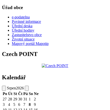
Úřad obce
e-podatelna
Povinné informace
Úřední deska
Úřední hodiny
Zastupitelstvo obce
Životní situace
Mapový portál Mapotip
Czech POINT
Kalendář
Srpen
2026
Po
Út
St
Čt
Pá
So
Ne
27
28
29
30
31
1
2
3
4
5
6
7
8
9
10
11
12
13
14
15
16