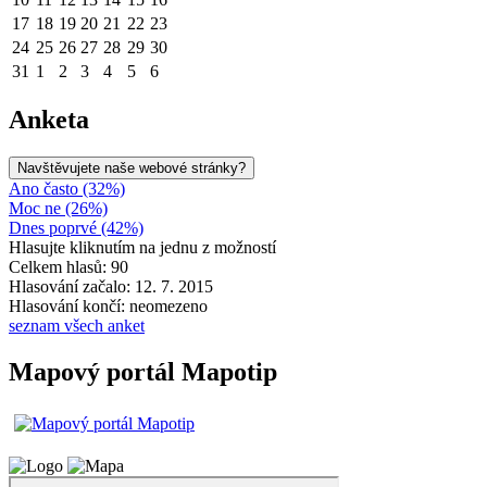
17
18
19
20
21
22
23
24
25
26
27
28
29
30
31
1
2
3
4
5
6
Anketa
Navštěvujete naše webové stránky?
Ano často (32%)
Moc ne (26%)
Dnes poprvé (42%)
Hlasujte kliknutím na jednu z možností
Celkem hlasů: 90
Hlasování začalo: 12. 7. 2015
Hlasování končí: neomezeno
seznam všech anket
Mapový portál Mapotip