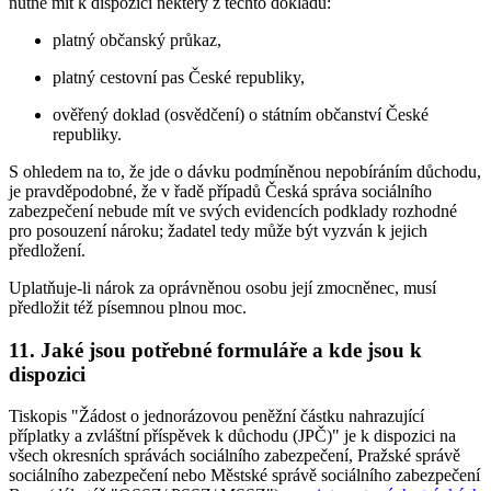
nutné mít k dispozici některý z těchto dokladů:
platný občanský průkaz,
platný cestovní pas České republiky,
ověřený doklad (osvědčení) o státním občanství České
republiky.
S ohledem na to, že jde o dávku podmíněnou nepobíráním důchodu,
je pravděpodobné, že v řadě případů Česká správa sociálního
zabezpečení nebude mít ve svých evidencích podklady rozhodné
pro posouzení nároku; žadatel tedy může být vyzván k jejich
předložení.
Uplatňuje-li nárok za oprávněnou osobu její zmocněnec, musí
předložit též písemnou plnou moc.
11. Jaké jsou potřebné formuláře a kde jsou k
dispozici
Tiskopis "Žádost o jednorázovou peněžní částku nahrazující
příplatky a zvláštní příspěvek k důchodu (JPČ)" je k dispozici na
všech okresních správách sociálního zabezpečení, Pražské správě
sociálního zabezpečení nebo Městské správě sociálního zabezpečení