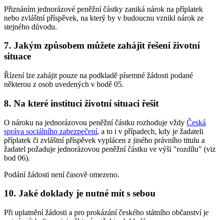
Přiznáním jednorázové peněžní částky zaniká nárok na příplatek
nebo zvláštní příspěvek, na který by v budoucnu vznikl nárok ze
stejného důvodu.
7. Jakým způsobem můžete zahájit řešení životní
situace
Řízení lze zahájit pouze na podkladě písemné žádosti podané
některou z osob uvedených v bodě 05.
8. Na které instituci životní situaci řešit
O nároku na jednorázovou peněžní částku rozhoduje vždy
Česká
správa sociálního zabezpečení
, a to i v případech, kdy je žadateli
příplatek či zvláštní příspěvek vyplácen z jiného právního titulu a
žadatel požaduje jednorázovou peněžní částku ve výši "rozdílu" (viz
bod 06).
Podání žádosti není časově omezeno.
10. Jaké doklady je nutné mít s sebou
Při uplatnění žádosti a pro prokázání českého státního občanství je