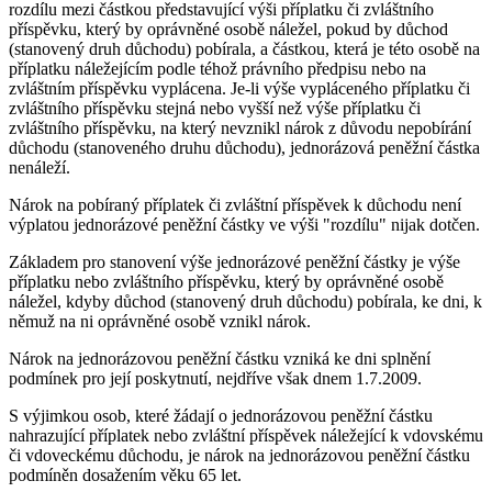
rozdílu mezi částkou představující výši příplatku či zvláštního
příspěvku, který by oprávněné osobě náležel, pokud by důchod
(stanovený druh důchodu) pobírala, a částkou, která je této osobě na
příplatku náležejícím podle téhož právního předpisu nebo na
zvláštním příspěvku vyplácena. Je-li výše vypláceného příplatku či
zvláštního příspěvku stejná nebo vyšší než výše příplatku či
zvláštního příspěvku, na který nevznikl nárok z důvodu nepobírání
důchodu (stanoveného druhu důchodu), jednorázová peněžní částka
nenáleží.
Nárok na pobíraný příplatek či zvláštní příspěvek k důchodu není
výplatou jednorázové peněžní částky ve výši "rozdílu" nijak dotčen.
Základem pro stanovení výše jednorázové peněžní částky je výše
příplatku nebo zvláštního příspěvku, který by oprávněné osobě
náležel, kdyby důchod (stanovený druh důchodu) pobírala, ke dni, k
němuž na ni oprávněné osobě vznikl nárok.
Nárok na jednorázovou peněžní částku vzniká ke dni splnění
podmínek pro její poskytnutí, nejdříve však dnem 1.7.2009.
S výjimkou osob, které žádají o jednorázovou peněžní částku
nahrazující příplatek nebo zvláštní příspěvek náležející k vdovskému
či vdoveckému důchodu, je nárok na jednorázovou peněžní částku
podmíněn dosažením věku 65 let.