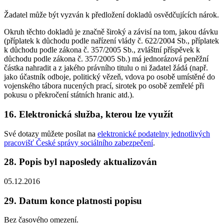
Žadatel může být vyzván k předložení dokladů osvědčujících nárok.
Okruh těchto dokladů je značně široký a závisí na tom, jakou dávku
(příplatek k důchodu podle nařízení vlády č. 622/2004 Sb., příplatek
k důchodu podle zákona č. 357/2005 Sb., zvláštní příspěvek k
důchodu podle zákona č. 357/2005 Sb.) má jednorázová peněžní
částka nahradit a z jakého právního titulu o ni žadatel žádá (např.
jako účastník odboje, politický vězeň, vdova po osobě umístěné do
vojenského tábora nucených prací, sirotek po osobě zemřelé při
pokusu o překročení státních hranic atd.).
16. Elektronická služba, kterou lze využít
Své dotazy můžete posílat na
elektronické podatelny jednotlivých
pracovišť České správy sociálního zabezpečení
.
28. Popis byl naposledy aktualizován
05.12.2016
29. Datum konce platnosti popisu
Bez časového omezení.