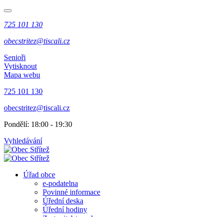
725 101 130
obecstritez@tiscali.cz
Senioři
Vytisknout
Mapa webu
725 101 130
obecstritez@tiscali.cz
Pondělí: 18:00 - 19:30
Vyhledávání
Úřad obce
e-podatelna
Povinné informace
Úřední deska
Úřední hodiny