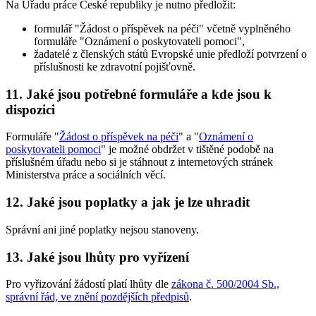
Na Úřadu práce České republiky je nutno předložit:
formulář "Žádost o příspěvek na péči" včetně vyplněného
formuláře "Oznámení o poskytovateli pomoci",
žadatelé z členských států Evropské unie předloží potvrzení o
příslušnosti ke zdravotní pojišťovně.
11. Jaké jsou potřebné formuláře a kde jsou k
dispozici
Formuláře "
Žádost o příspěvek na péči
" a "
Oznámení o
poskytovateli pomoci
" je možné obdržet v tištěné podobě na
příslušném úřadu nebo si je stáhnout z internetových stránek
Ministerstva práce a sociálních věcí.
12. Jaké jsou poplatky a jak je lze uhradit
Správní ani jiné poplatky nejsou stanoveny.
13. Jaké jsou lhůty pro vyřízení
Pro vyřizování žádostí platí lhůty dle
zákona č. 500/2004 Sb.,
správní řád, ve znění pozdějších předpisů
.