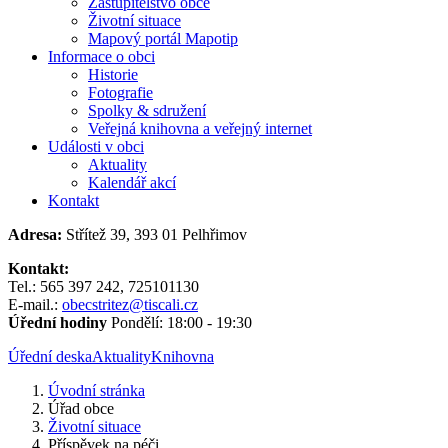
Zastupitelstvo obce
Životní situace
Mapový portál Mapotip
Informace o obci
Historie
Fotografie
Spolky & sdružení
Veřejná knihovna a veřejný internet
Události v obci
Aktuality
Kalendář akcí
Kontakt
Adresa:
Střítež 39, 393 01 Pelhřimov
Kontakt:
Tel.: 565 397 242, 725101130
E-mail.:
obecstritez@tiscali.cz
Úřední hodiny
Pondělí: 18:00 - 19:30
Úřední deska
Aktuality
Knihovna
Úvodní stránka
Úřad obce
Životní situace
Příspěvek na péči