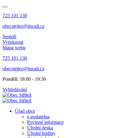
725 101 130
obecstritez@tiscali.cz
Senioři
Vytisknout
Mapa webu
725 101 130
obecstritez@tiscali.cz
Pondělí: 18:00 - 19:30
Vyhledávání
Úřad obce
e-podatelna
Povinné informace
Úřední deska
Úřední hodiny