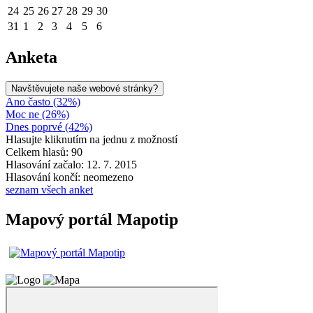
24
25
26
27
28
29
30
31
1
2
3
4
5
6
Anketa
Navštěvujete naše webové stránky?
Ano často (32%)
Moc ne (26%)
Dnes poprvé (42%)
Hlasujte kliknutím na jednu z možností
Celkem hlasů: 90
Hlasování začalo: 12. 7. 2015
Hlasování končí: neomezeno
seznam všech anket
Mapový portál Mapotip