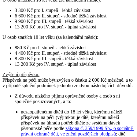
3 300 Kč pro I. stupeň - lehká závislost
6 600 Kč pro II. stupeň - středně těžká závislost
9 900 Kč pro III. stupeň - těžká závislost
13 200 Kč pro IV. stupeň - úplná závislost
U osob
starších 18 let věku
(za kalendářní měsíc):
880 Kč pro I. stupeň - lehká závislost
4 400 Kč pro II. stupeň - středně těžká závislost
8 800 Kč pro III. stupeň - těžká závislost
13 200 Kč pro IV. stupeň - úplná závislost
Zvýšení příspěvku
:
Příspěvek na péči může být zvýšen o částku 2 000 Kč měsíčně, a to
v případě splnění podmínek jednoho ze dvou následujících důvodů:
Z
důvodu
nízkého příjmu oprávněné osoby a osob s ní
společně posuzovaných, a to:
nezaopatřenému dítěti do 18 let věku, kterému náleží
příspěvek na péči (výjimkou je dítě, kterému náleží
příspěvek na úhradu potřeb dítěte ze systému dávek
pěstounské péče podle
zákona č. 359/1999 Sb., o sociálně-
právní ochraně dětí, ve znění pozdějších předpisů
; dítě,