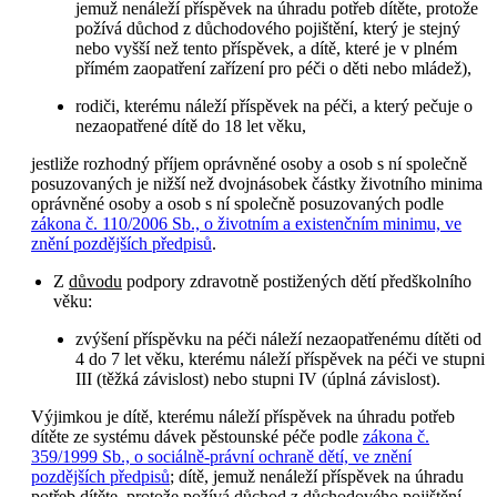
jemuž nenáleží příspěvek na úhradu potřeb dítěte, protože
požívá důchod z důchodového pojištění, který je stejný
nebo vyšší než tento příspěvek, a dítě, které je v plném
přímém zaopatření zařízení pro péči o děti nebo mládež),
rodiči, kterému náleží příspěvek na péči, a který pečuje o
nezaopatřené dítě do 18 let věku,
jestliže rozhodný příjem oprávněné osoby a osob s ní společně
posuzovaných je nižší než dvojnásobek částky životního minima
oprávněné osoby a osob s ní společně posuzovaných podle
zákona č. 110/2006 Sb., o životním a existenčním minimu, ve
znění pozdějších předpisů
.
Z
důvodu
podpory zdravotně postižených dětí předškolního
věku:
zvýšení příspěvku na péči náleží nezaopatřenému dítěti od
4 do 7 let věku, kterému náleží příspěvek na péči ve stupni
III (těžká závislost) nebo stupni IV (úplná závislost).
Výjimkou je dítě, kterému náleží příspěvek na úhradu potřeb
dítěte ze systému dávek pěstounské péče podle
zákona č.
359/1999 Sb., o sociálně-právní ochraně dětí, ve znění
pozdějších předpisů
; dítě, jemuž nenáleží příspěvek na úhradu
potřeb dítěte, protože požívá důchod z důchodového pojištění,