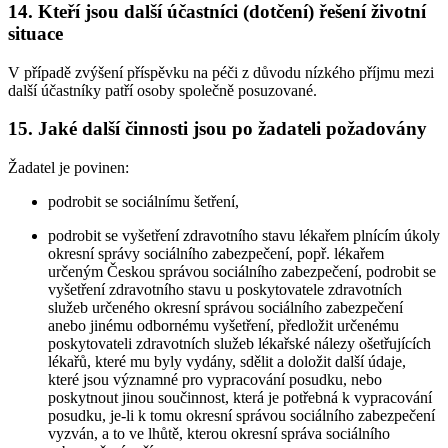
14. Kteří jsou další účastníci (dotčení) řešení životní
situace
V případě zvýšení příspěvku na péči z důvodu nízkého příjmu mezi
další účastníky patří osoby společně posuzované.
15. Jaké další činnosti jsou po žadateli požadovány
Žadatel je povinen:
podrobit se sociálnímu šetření,
podrobit se vyšetření zdravotního stavu lékařem plnícím úkoly
okresní správy sociálního zabezpečení, popř. lékařem
určeným Českou správou sociálního zabezpečení, podrobit se
vyšetření zdravotního stavu u poskytovatele zdravotních
služeb určeného okresní správou sociálního zabezpečení
anebo jinému odbornému vyšetření, předložit určenému
poskytovateli zdravotních služeb lékařské nálezy ošetřujících
lékařů, které mu byly vydány, sdělit a doložit další údaje,
které jsou významné pro vypracování posudku, nebo
poskytnout jinou součinnost, která je potřebná k vypracování
posudku, je-li k tomu okresní správou sociálního zabezpečení
vyzván, a to ve lhůtě, kterou okresní správa sociálního