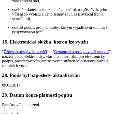
zabezpečení určí,
osvědčit skutečnosti rozhodné pro nárok na příspěvek, jeho
výši nebo výplatu a dát písemný souhlas k ověření těchto
skutečností,
doložit podpis pečující osoby, kterým vyjádří svůj souhlas s
poskytovanou péčí.
16. Elektronická služba, kterou lze využít
"
Žádost o příspěvek na péči
" a "
Oznámení o poskytovateli pomoci
"
můžete podat elektronicky, vlastníte-li certifikát pro elektronický
podpis, prostřednictvím internetových stránek Ministerstva práce a
sociálních věcí.
28. Popis byl naposledy aktualizován
09.01.2017
29. Datum konce platnosti popisu
Bez časového omezení.