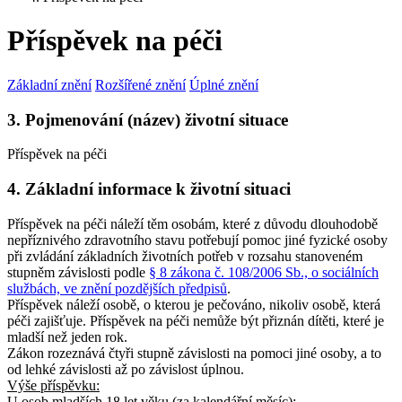
Příspěvek na péči
Základní znění
Rozšířené znění
Úplné znění
3. Pojmenování (název) životní situace
Příspěvek na péči
4. Základní informace k životní situaci
Příspěvek na péči náleží těm osobám, které z důvodu dlouhodobě
nepříznivého zdravotního stavu potřebují pomoc jiné fyzické osoby
při zvládání základních životních potřeb v rozsahu stanoveném
stupněm závislosti podle
§ 8 zákona č. 108/2006 Sb., o sociálních
službách, ve znění pozdějších předpisů
.
Příspěvek náleží osobě, o kterou je pečováno, nikoliv osobě, která
péči zajišťuje. Příspěvek na péči nemůže být přiznán dítěti, které je
mladší než jeden rok.
Zákon rozeznává čtyři stupně závislosti na pomoci jiné osoby, a to
od lehké závislosti až po závislost úplnou.
Výše příspěvku:
U osob
mladších 18 let věku
(za kalendářní měsíc):