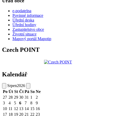
Úřad obce
e-podatelna
Povinné informace
Úřední deska
Úřední hodiny
Zastupitelstvo obce
Životní situace
Mapový portál Mapotip
Czech POINT
Kalendář
Srpen
2026
Po
Út
St
Čt
Pá
So
Ne
27
28
29
30
31
1
2
3
4
5
6
7
8
9
10
11
12
13
14
15
16
17
18
19
20
21
22
23