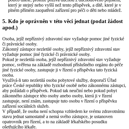
který je stejný nebo vyšší než tento příspěvek, a dítě, které je v
plném přímém zaopatření zařízení pro péči o děti nebo mládež.
5. Kdo je oprávněn v této věci jednat (podat žádost
apod.)
Osoba, jejíž nepříznivý zdravotní stav vyžaduje pomoc jiné fyzické
či právnické osoby.
Zákonný zástupce nezletilé osoby, jejíž nepříznivý zdravotní stav
vyžaduje pomoc jiné fyzické či právnické osoby.
Pokud je nezletilá osoba, jejíž nepříznivý zdravotní stav vyžaduje
pomoc, svěřena na základě rozhodnutí příslušného orgánu do péče
jiné fyzické osoby, zastupuje ji v řízení o příspěvku tato fyzická
osoba.
Využívá-li tato nezletilá osoba pobytové služby, doporučí Úřad
práce České republiky této fyzické osobě nebo zákonnému zástupci,
aby požádali o příspěvek. Pokud tak neučiní nebo pokud pobyt
zákonného zástupce této osoby anebo osoby, která ji v řízení
zastupuje, není znám, zastupuje tuto osobu v řízení o příspěvku
zařízení sociálních služeb.
V případě, že osoba není schopna vzhledem ke svému zdravotnímu
stavu jednat samostatně a nemá svého zástupce, je ustanoven
opatrovník pro řízení, a to na základě lékařského posudku
ošetřujícího lékaře.