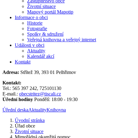
Zastupitelstvo obce
Životní situace
Mapový portál Mapotip
Informace o obci
Historie
Fotografie
Spolky & sdružení
Veřejná knihovna a veřejný internet
Události v obci
Aktuality
Kalendář akcí
Kontakt
Adresa:
Střítež 39, 393 01 Pelhřimov
Kontakt:
Tel.: 565 397 242, 725101130
E-mail.:
obecstritez@tiscali.cz
Úřední hodiny
Pondělí: 18:00 - 19:30
Úřední deska
Aktuality
Knihovna
Úvodní stránka
Úřad obce
Životní situace
Mimořádná okamžitá pomoc