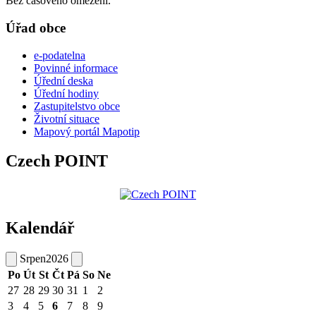
Bez časového omezení.
Úřad obce
e-podatelna
Povinné informace
Úřední deska
Úřední hodiny
Zastupitelstvo obce
Životní situace
Mapový portál Mapotip
Czech POINT
Kalendář
Srpen
2026
Po
Út
St
Čt
Pá
So
Ne
27
28
29
30
31
1
2
3
4
5
6
7
8
9