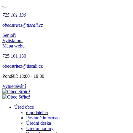
725 101 130
obecstritez@tiscali.cz
Senioři
Vytisknout
Mapa webu
725 101 130
obecstritez@tiscali.cz
Pondělí: 18:00 - 19:30
Vyhledávání
Úřad obce
e-podatelna
Povinné informace
Úřední deska
Úřední hodiny