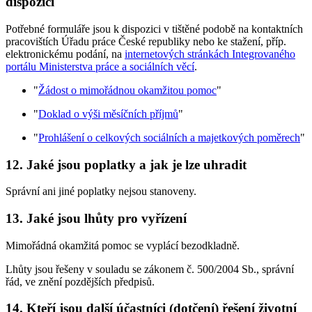
dispozici
Potřebné formuláře jsou k dispozici v tištěné podobě na kontaktních
pracovištích Úřadu práce České republiky nebo ke stažení, příp.
elektronickému podání, na
internetových stránkách Integrovaného
portálu Ministerstva práce a sociálních věcí
.
"
Žádost o mimořádnou okamžitou pomoc
"
"
Doklad o výši měsíčních příjmů
"
"
Prohlášení o celkových sociálních a majetkových poměrech
"
12. Jaké jsou poplatky a jak je lze uhradit
Správní ani jiné poplatky nejsou stanoveny.
13. Jaké jsou lhůty pro vyřízení
Mimořádná okamžitá pomoc se vyplácí bezodkladně.
Lhůty jsou řešeny v souladu se zákonem č. 500/2004 Sb., správní
řád, ve znění pozdějších předpisů.
14. Kteří jsou další účastníci (dotčení) řešení životní