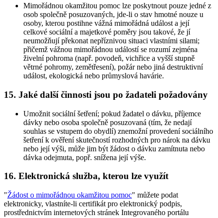
Mimořádnou okamžitou pomoc lze poskytnout pouze jedné z
osob společně posuzovaných, jde-li o stav hmotné nouze u
osoby, kterou postihne vážná mimořádná událost a její
celkové sociální a majetkové poměry jsou takové, že jí
neumožňují překonat nepříznivou situaci vlastními silami;
přičemž vážnou mimořádnou událostí se rozumí zejména
živelní pohroma (např. povodeň, vichřice a vyšší stupně
větrné pohromy, zemětřesení), požár nebo jiná destruktivní
událost, ekologická nebo průmyslová havárie.
15. Jaké další činnosti jsou po žadateli požadovány
Umožnit sociální šetření; pokud žadatel o dávku, příjemce
dávky nebo osoba společně posuzovaná (tím, že nedají
souhlas se vstupem do obydlí) znemožní provedení sociálního
šetření k ověření skutečností rozhodných pro nárok na dávku
nebo její výši, může jim být žádost o dávku zamítnuta nebo
dávka odejmuta, popř. snížena její výše.
16. Elektronická služba, kterou lze využít
"
Žádost o mimořádnou okamžitou pomoc
" můžete podat
elektronicky, vlastníte-li certifikát pro elektronický podpis,
prostřednictvím internetových stránek Integrovaného portálu