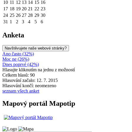
10
11
12
13
14
15
16
17
18
19
20
21
22
23
24
25
26
27
28
29
30
31
1
2
3
4
5
6
Anketa
Navštěvujete naše webové stránky?
Ano často (32%)
Moc ne (26%)
Dnes poprvé (42%)
Hlasujte kliknutím na jednu z možností
Celkem hlasů: 90
Hlasování začalo: 12. 7. 2015
Hlasování končí: neomezeno
seznam všech anket
Mapový portál Mapotip