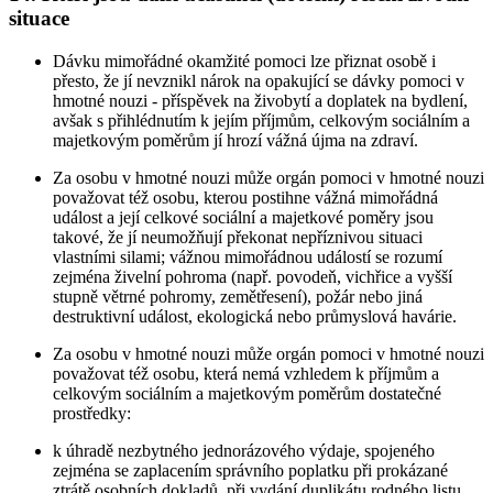
situace
Dávku mimořádné okamžité pomoci lze přiznat osobě i
přesto, že jí nevznikl nárok na opakující se dávky pomoci v
hmotné nouzi - příspěvek na živobytí a doplatek na bydlení,
avšak s přihlédnutím k jejím příjmům, celkovým sociálním a
majetkovým poměrům jí hrozí vážná újma na zdraví.
Za osobu v hmotné nouzi může orgán pomoci v hmotné nouzi
považovat též osobu, kterou postihne vážná mimořádná
událost a její celkové sociální a majetkové poměry jsou
takové, že jí neumožňují překonat nepříznivou situaci
vlastními silami; vážnou mimořádnou událostí se rozumí
zejména živelní pohroma (např. povodeň, vichřice a vyšší
stupně větrné pohromy, zemětřesení), požár nebo jiná
destruktivní událost, ekologická nebo průmyslová havárie.
Za osobu v hmotné nouzi může orgán pomoci v hmotné nouzi
považovat též osobu, která nemá vzhledem k příjmům a
celkovým sociálním a majetkovým poměrům dostatečné
prostředky:
k úhradě nezbytného jednorázového výdaje, spojeného
zejména se zaplacením správního poplatku při prokázané
ztrátě osobních dokladů, při vydání duplikátu rodného listu