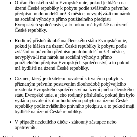
Občan členského státu Evropské unie, pokud je hlášen na
území České republiky k pobytu podle zvláštního právního
předpisu po dobu delší než 3 měsíce, nevyplývá-li mu nárok
na sociální výhody z přímo použitelného předpisu
Evropských společenství, a to pokud má bydliště na území
České republiky.
Rodinný příslušník občana členského státu Evropské unie,
pokud je hlášen na území České republiky k pobytu podle
zvláštního právního předpisu po dobu delší než 3 měsíce,
nevyplývá-li mu nárok na sociální výhody z přímo
použitelného předpisu Evropských společenství, a to pokud
má bydliště na území České republiky.
Cizinec, který je držitelem povolení k trvalému pobytu s
přiznaným právním postavením dlouhodobě pobývajícího
rezidenta Evropského společenství na území jiného členského
státu Evropské unie, a jeho rodinný příslušník, pokud jim bylo
vydáno povolení k dlouhodobému pobytu na území České
republiky podle zvláštního právního předpisu, a to pokud mají
bydliště na území České republiky.
V případě nezletilého dítěte - zákonný zástupce nebo
opatrovník.