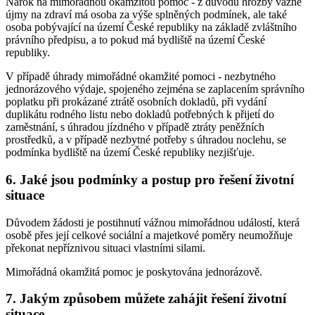
Nárok na mimořádnou okamžitou pomoc - z důvodu hrozby vážné
újmy na zdraví má osoba za výše splněných podmínek, ale také
osoba pobývající na území České republiky na základě zvláštního
právního předpisu, a to pokud má bydliště na území České
republiky.
V případě úhrady mimořádné okamžité pomoci - nezbytného
jednorázového výdaje, spojeného zejména se zaplacením správního
poplatku při prokázané ztrátě osobních dokladů, při vydání
duplikátu rodného listu nebo dokladů potřebných k přijetí do
zaměstnání, s úhradou jízdného v případě ztráty peněžních
prostředků, a v případě nezbytné potřeby s úhradou noclehu, se
podmínka bydliště na území České republiky nezjišťuje.
6. Jaké jsou podmínky a postup pro řešení životní
situace
Důvodem žádosti je postihnutí vážnou mimořádnou událostí, která
osobě přes její celkové sociální a majetkové poměry neumožňuje
překonat nepříznivou situaci vlastními silami.
Mimořádná okamžitá pomoc je poskytována jednorázově.
7. Jakým způsobem můžete zahájit řešení životní
situace