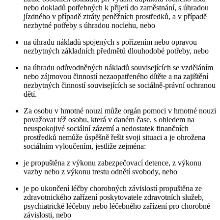
nebo dokladů potřebných k přijetí do zaměstnání, s úhradou
jízdného v případě ztráty peněžních prostředků, a v případě
nezbytné potřeby s úhradou noclehu, nebo
na úhradu nákladů spojených s pořízením nebo opravou
nezbytných základních předmětů dlouhodobé potřeby, nebo
na úhradu odůvodněných nákladů souvisejících se vzděláním
nebo zájmovou činností nezaopatřeného dítěte a na zajištění
nezbytných činností souvisejících se sociálně-právní ochranou
dětí.
Za osobu v hmotné nouzi může orgán pomoci v hmotné nouzi
považovat též osobu, která v daném čase, s ohledem na
neuspokojivé sociální zázemí a nedostatek finančních
prostředků nemůže úspěšně řešit svoji situaci a je ohrožena
sociálním vyloučením, jestliže zejména:
je propuštěna z výkonu zabezpečovací detence, z výkonu
vazby nebo z výkonu trestu odnětí svobody, nebo
je po ukončení léčby chorobných závislostí propuštěna ze
zdravotnického zařízení poskytovatele zdravotních služeb,
psychiatrické léčebny nebo léčebného zařízení pro chorobné
závislosti, nebo