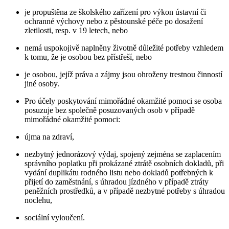
je propuštěna ze školského zařízení pro výkon ústavní či
ochranné výchovy nebo z pěstounské péče po dosažení
zletilosti, resp. v 19 letech, nebo
nemá uspokojivě naplněny životně důležité potřeby vzhledem
k tomu, že je osobou bez přístřeší, nebo
je osobou, jejíž práva a zájmy jsou ohroženy trestnou činností
jiné osoby.
Pro účely poskytování mimořádné okamžité pomoci se osoba
posuzuje bez společně posuzovaných osob v případě
mimořádné okamžité pomoci:
újma na zdraví,
nezbytný jednorázový výdaj, spojený zejména se zaplacením
správního poplatku při prokázané ztrátě osobních dokladů, při
vydání duplikátu rodného listu nebo dokladů potřebných k
přijetí do zaměstnání, s úhradou jízdného v případě ztráty
peněžních prostředků, a v případě nezbytné potřeby s úhradou
noclehu,
sociální vyloučení.