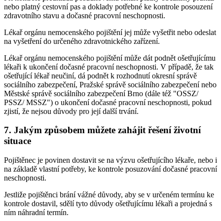
nebo platný cestovní pas a doklady potřebné ke kontrole posouzení
zdravotního stavu a dočasné pracovní neschopnosti.
Lékař orgánu nemocenského pojištění jej může vyšetřit nebo odeslat
na vyšetření do určeného zdravotnického zařízení.
Lékař orgánu nemocenského pojištění může dát podnět ošetřujícímu
lékaři k ukončení dočasné pracovní neschopnosti. V případě, že tak
ošetřující lékař neučiní, dá podnět k rozhodnutí okresní správě
sociálního zabezpečení, Pražské správě sociálního zabezpečení nebo
Městské správě sociálního zabezpečení Brno (dále též "OSSZ/
PSSZ/ MSSZ") o ukončení dočasné pracovní neschopnosti, pokud
zjistí, že nejsou důvody pro její další trvání.
7. Jakým způsobem můžete zahájit řešení životní
situace
Pojištěnec je povinen dostavit se na výzvu ošetřujícího lékaře, nebo i
na základě vlastní potřeby, ke kontrole posuzování dočasné pracovní
neschopnosti.
Jestliže pojištěnci brání vážné důvody, aby se v určeném termínu ke
kontrole dostavil, sdělí tyto důvody ošetřujícímu lékaři a projedná s
ním náhradní termín.