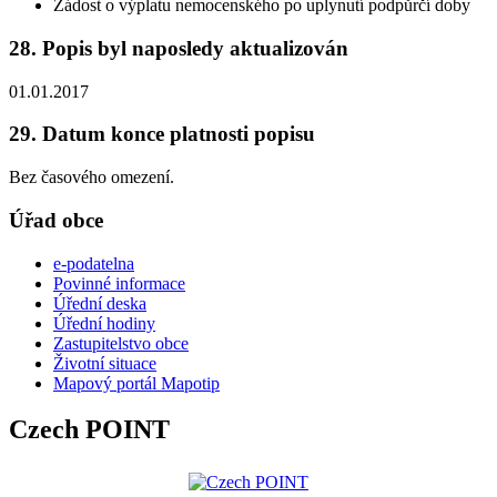
Žádost o výplatu nemocenského po uplynutí podpůrčí doby
28. Popis byl naposledy aktualizován
01.01.2017
29. Datum konce platnosti popisu
Bez časového omezení.
Úřad obce
e-podatelna
Povinné informace
Úřední deska
Úřední hodiny
Zastupitelstvo obce
Životní situace
Mapový portál Mapotip
Czech POINT