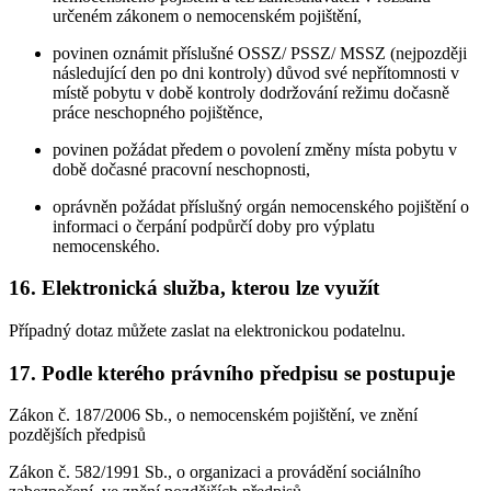
určeném zákonem o nemocenském pojištění,
povinen oznámit příslušné OSSZ/ PSSZ/ MSSZ (nejpozději
následující den po dni kontroly) důvod své nepřítomnosti v
místě pobytu v době kontroly dodržování režimu dočasně
práce neschopného pojištěnce,
povinen požádat předem o povolení změny místa pobytu v
době dočasné pracovní neschopnosti,
oprávněn požádat příslušný orgán nemocenského pojištění o
informaci o čerpání podpůrčí doby pro výplatu
nemocenského.
16. Elektronická služba, kterou lze využít
Případný dotaz můžete zaslat na elektronickou podatelnu.
17. Podle kterého právního předpisu se postupuje
Zákon č. 187/2006 Sb., o nemocenském pojištění, ve znění
pozdějších předpisů
Zákon č. 582/1991 Sb., o organizaci a provádění sociálního