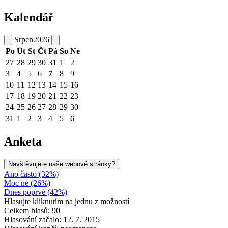
Kalendář
Srpen
2026
Po
Út
St
Čt
Pá
So
Ne
27
28
29
30
31
1
2
3
4
5
6
7
8
9
10
11
12
13
14
15
16
17
18
19
20
21
22
23
24
25
26
27
28
29
30
31
1
2
3
4
5
6
Anketa
Navštěvujete naše webové stránky?
Ano často (32%)
Moc ne (26%)
Dnes poprvé (42%)
Hlasujte kliknutím na jednu z možností
Celkem hlasů: 90
Hlasování začalo: 12. 7. 2015