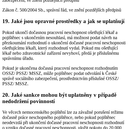
zabezpečení, ve znění pozdějších předpisů
Zákon č. 500/2004 Sb., správní řád, ve znění pozdějších předpisů
19. Jaké jsou opravné prostředky a jak se uplatňují
Pokud ukončí dočasnou pracovní neschopnost ošetřující lékař a
pojištěnec s ukončením nesouhlasí, má možnost podat návrh na
přezkoumání rozhodnutí o ukončení dočasné pracovní neschopnosti
ošetřujícímu lékaři, který rozhodnutí vydal. Pokud mu ošetřující
lékař nebo zdravotnické zařízení nevyhoví, předá je příslušnému
správnímu úřadu.
Pokud je ukončena dočasná pracovní neschopnost rozhodnutím
OSSZ/ PSSZ/ MSSZ, může pojištěnec podat odvolání k České
správě sociálního zabezpečení, prostřednictvím příslušné OSSZ/
PSSZ/ MSSZ.
20. Jaké sankce mohou být uplatněny v případě
nedodržení povinností
Ve věcech nemocenského pojištění lze za závažné porušení režimu
dočasně práce neschopného pojištěnce, nebo pokud pojištěnec
neodevzdá při ukončení dočasné pracovní neschopnosti rozhodnutí
o vzniku dočasné pracovní neschopnosti, uložit pokutu do 20 000