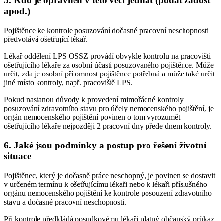
5. Kdo je oprávněn v této věci jednat (podat žádost
apod.)
Pojištěnce ke kontrole posuzování dočasné pracovní neschopnosti
předvolává ošetřující lékař.
Lékař oddělení LPS OSSZ provádí obvykle kontrolu na pracovišti
ošetřujícího lékaře za osobní účasti posuzovaného pojištěnce. Může
určit, zda je osobní přítomnost pojištěnce potřebná a může také určit
jiné místo kontroly, např. pracoviště LPS.
Pokud nastanou důvody k provedení mimořádné kontroly
posuzování zdravotního stavu pro účely nemocenského pojištění, je
orgán nemocenského pojištění povinen o tom vyrozumět
ošetřujícího lékaře nejpozději 2 pracovní dny přede dnem kontroly.
6. Jaké jsou podmínky a postup pro řešení životní
situace
Pojištěnec, který je dočasně práce neschopný, je povinen se dostavit
v určeném termínu k ošetřujícímu lékaři nebo k lékaři příslušného
orgánu nemocenského pojištění ke kontrole posouzení zdravotního
stavu a dočasné pracovní neschopnosti.
Při kontrole předkládá posudkovému lékaři platný občanský průkaz