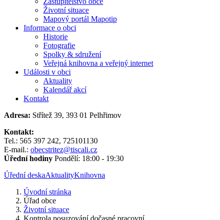
Zastupitelstvo obce
Životní situace
Mapový portál Mapotip
Informace o obci
Historie
Fotografie
Spolky & sdružení
Veřejná knihovna a veřejný internet
Události v obci
Aktuality
Kalendář akcí
Kontakt
Adresa:
Střítež 39, 393 01 Pelhřimov
Kontakt:
Tel.: 565 397 242, 725101130
E-mail.:
obecstritez@tiscali.cz
Úřední hodiny
Pondělí: 18:00 - 19:30
Úřední deska
Aktuality
Knihovna
Úvodní stránka
Úřad obce
Životní situace
Kontrola posuzování dočasné pracovní...