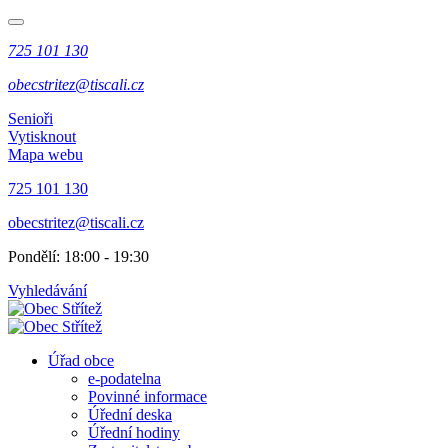
725 101 130
obecstritez@tiscali.cz
Senioři
Vytisknout
Mapa webu
725 101 130
obecstritez@tiscali.cz
Pondělí: 18:00 - 19:30
Vyhledávání
Úřad obce
e-podatelna
Povinné informace
Úřední deska
Úřední hodiny