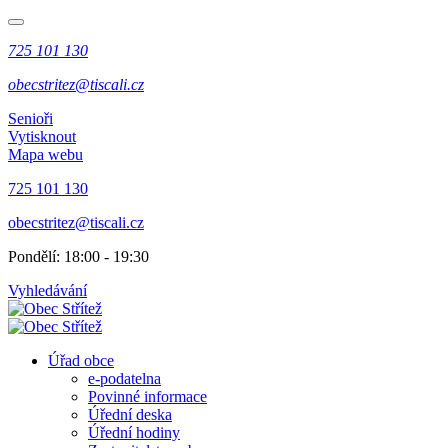
725 101 130
obecstritez@tiscali.cz
Senioři
Vytisknout
Mapa webu
725 101 130
obecstritez@tiscali.cz
Pondělí: 18:00 - 19:30
Vyhledávání
Úřad obce
e-podatelna
Povinné informace
Úřední deska
Úřední hodiny