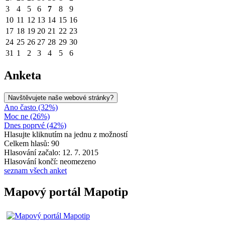
3
4
5
6
7
8
9
10
11
12
13
14
15
16
17
18
19
20
21
22
23
24
25
26
27
28
29
30
31
1
2
3
4
5
6
Anketa
Navštěvujete naše webové stránky?
Ano často (32%)
Moc ne (26%)
Dnes poprvé (42%)
Hlasujte kliknutím na jednu z možností
Celkem hlasů: 90
Hlasování začalo: 12. 7. 2015
Hlasování končí: neomezeno
seznam všech anket
Mapový portál Mapotip