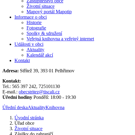
Zastupitelstvo obce
Životní situace
Mapový portál Mapotip
Informace o obci
Historie
Fotografie
Spolky & sdružení
Veřejná knihovna a veřejný internet
Události v obci
Aktuality
Kalendář akcí
Kontakt
Adresa:
Střítež 39, 393 01 Pelhřimov
Kontakt:
Tel.: 565 397 242, 725101130
E-mail.:
obecstritez@tiscali.cz
Úřední hodiny
Pondělí: 18:00 - 19:30
Úřední deska
Aktuality
Knihovna
Úvodní stránka
Úřad obce
Životní situace
Zásilky do zahraničí