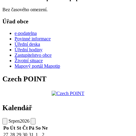
Bez časového omezení.
Úřad obce
e-podatelna
Povinné informace
Úřední deska
Úřední hodiny
Zastupitelstvo obce
Životní situace
Mapový portál Mapotip
Czech POINT
Kalendář
Srpen
2026
Po
Út
St
Čt
Pá
So
Ne
27
28
29
30
31
1
2