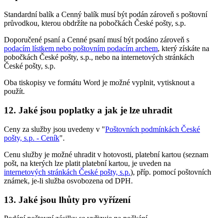
Standardní balík a Cenný balík musí být podán zároveň s poštovní
průvodkou, kterou obdržíte na pobočkách České pošty, s.p.
Doporučené psaní a Cenné psaní musí být podáno zároveň s
podacím lístkem nebo poštovním podacím archem
, který získáte na
pobočkách České pošty, s.p., nebo na internetových stránkách
České pošty, s.p.
Oba tiskopisy ve formátu Word je možné vyplnit, vytisknout a
použít.
12. Jaké jsou poplatky a jak je lze uhradit
Ceny za služby jsou uvedeny v "
Poštovních podmínkách České
pošty, s.p. - Ceník
".
Cenu služby je možné uhradit v hotovosti, platební kartou (seznam
pošt, na kterých lze platit platební kartou, je uveden na
internetových stránkách České pošty, s.p.
), příp. pomocí poštovních
známek, je-li služba osvobozena od DPH.
13. Jaké jsou lhůty pro vyřízení