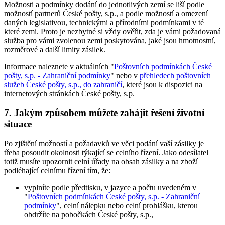
Možnosti a podmínky dodání do jednotlivých zemí se liší podle
možností partnerů České pošty, s.p., a podle možností a omezení
daných legislativou, technickými a přírodními podmínkami v té
které zemi. Proto je nezbytné si vždy ověřit, zda je vámi požadovaná
služba pro vámi zvolenou zemi poskytována, jaké jsou hmotnostní,
rozměrové a další limity zásilek.
Informace naleznete v aktuálních "
Poštovních podmínkách České
pošty, s.p. - Zahraniční podmínky
" nebo v
přehledech poštovních
služeb České pošty, s.p., do zahraničí
, které jsou k dispozici na
internetových stránkách České pošty, s.p.
7. Jakým způsobem můžete zahájit řešení životní
situace
Po zjištění možností a požadavků ve věci podání vaší zásilky je
třeba posoudit okolnosti týkající se celního řízení. Jako odesílatel
totiž musíte upozornit celní úřady na obsah zásilky a na zboží
podléhající celnímu řízení tím, že:
vyplníte podle předtisku, v jazyce a počtu uvedeném v
"
Poštovních podmínkách České pošty, s.p. - Zahraniční
podmínky
", celní nálepku nebo celní prohlášku, kterou
obdržíte na pobočkách České pošty, s.p.,