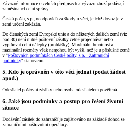
Závazné informace o celních předpisech a vývozu zboží podávají
zaměstnanci celní správy.
Česká pošta, s.p., neodpovídá za škody u věcí, jejichž dovoz je v
zemi určení zakázán.
Do členských zemí Evropské unie a do některých dalších zemí (viz
bod 30) není nutné poštovní zásilky celně projednávat nebo
vyplňovat celní nálepky (prohlášky). Maximální hmotnost a
maximální rozměry však nemohou být vyšší, než je u příslušné země
v "
Poštovních podmínkách České pošty, s.p. - Zahraniční
podmínky
" stanoveno.
5. Kdo je oprávněn v této věci jednat (podat žádost
apod.)
Odesílatel poštovní zásilky nebo osoba odesílatelem pověřená.
6. Jaké jsou podmínky a postup pro řešení životní
situace
Dodávání zásilek do zahraničí je zajišťováno na základě dohod se
zahraničními poštovními operátory.