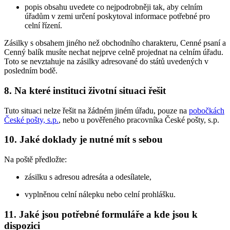
popis obsahu uvedete co nejpodrobněji tak, aby celním
úřadům v zemi určení poskytoval informace potřebné pro
celní řízení.
Zásilky s obsahem jiného než obchodního charakteru, Cenné psaní a
Cenný balík musíte nechat nejprve celně projednat na celním úřadu.
Toto se nevztahuje na zásilky adresované do států uvedených v
posledním bodě.
8. Na které instituci životní situaci řešit
Tuto situaci nelze řešit na žádném jiném úřadu, pouze na
pobočkách
České pošty, s.p.
, nebo u pověřeného pracovníka České pošty, s.p.
10. Jaké doklady je nutné mít s sebou
Na poště předložte:
zásilku s adresou adresáta a odesílatele,
vyplněnou celní nálepku nebo celní prohlášku.
11. Jaké jsou potřebné formuláře a kde jsou k
dispozici