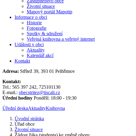
Zastupitelstvo obce
Životní situace
Mapový portál Mapotip
Informace o obci
Historie
Fotografie
Spolky & sdružení
Veřejná knihovna a veřejný internet
Události v obci
Aktuality
Kalendář akcí
Kontakt
Adresa:
Střítež 39, 393 01 Pelhřimov
Kontakt:
Tel.: 565 397 242, 725101130
E-mail.:
obecstritez@tiscali.cz
Úřední hodiny
Pondělí: 18:00 - 19:30
Úřední deska
Aktuality
Knihovna
Úvodní stránka
Úřad obce
Životní situace
Žádost žáka (studenta) ke změně oboru...