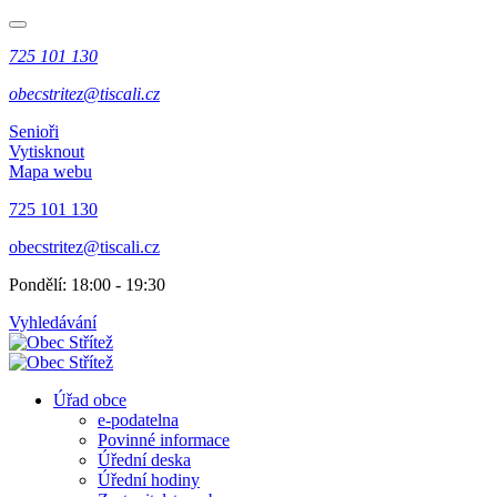
725 101 130
obecstritez@tiscali.cz
Senioři
Vytisknout
Mapa webu
725 101 130
obecstritez@tiscali.cz
Pondělí: 18:00 - 19:30
Vyhledávání
Úřad obce
e-podatelna
Povinné informace
Úřední deska
Úřední hodiny