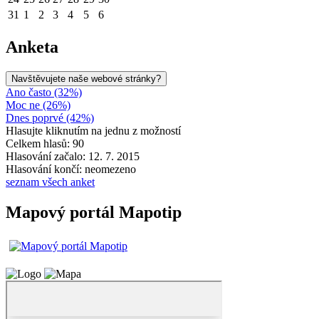
31
1
2
3
4
5
6
Anketa
Navštěvujete naše webové stránky?
Ano často (32%)
Moc ne (26%)
Dnes poprvé (42%)
Hlasujte kliknutím na jednu z možností
Celkem hlasů: 90
Hlasování začalo: 12. 7. 2015
Hlasování končí: neomezeno
seznam všech anket
Mapový portál Mapotip