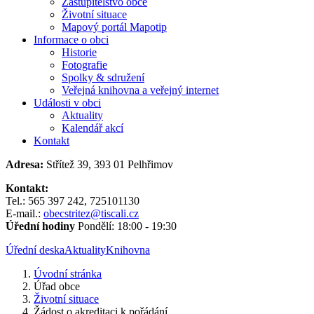
Zastupitelstvo obce
Životní situace
Mapový portál Mapotip
Informace o obci
Historie
Fotografie
Spolky & sdružení
Veřejná knihovna a veřejný internet
Události v obci
Aktuality
Kalendář akcí
Kontakt
Adresa:
Střítež 39, 393 01 Pelhřimov
Kontakt:
Tel.: 565 397 242, 725101130
E-mail.:
obecstritez@tiscali.cz
Úřední hodiny
Pondělí: 18:00 - 19:30
Úřední deska
Aktuality
Knihovna
Úvodní stránka
Úřad obce
Životní situace
Žádost o akreditaci k pořádání...