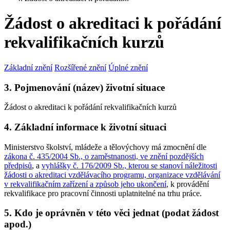
Žádost o akreditaci k pořádání
rekvalifikačních kurzů
Základní znění
Rozšířené znění
Úplné znění
3. Pojmenování (název) životní situace
Žádost o akreditaci k pořádání rekvalifikačních kurzů
4. Základní informace k životní situaci
Ministerstvo školství, mládeže a tělovýchovy má zmocnění dle
zákona č. 435/2004 Sb., o zaměstnanosti, ve znění pozdějších
předpisů
, a
vyhlášky č. 176/2009 Sb., kterou se stanoví náležitosti
žádosti o akreditaci vzdělávacího programu, organizace vzdělávání
v rekvalifikačním zařízení a způsob jeho ukončení
, k provádění
rekvalifikace pro pracovní činnosti uplatnitelné na trhu práce.
5. Kdo je oprávněn v této věci jednat (podat žádost
apod.)