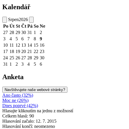
Kalendář
Srpen
2026
Po
Út
St
Čt
Pá
So
Ne
27
28
29
30
31
1
2
3
4
5
6
7
8
9
10
11
12
13
14
15
16
17
18
19
20
21
22
23
24
25
26
27
28
29
30
31
1
2
3
4
5
6
Anketa
Navštěvujete naše webové stránky?
Ano často (32%)
Moc ne (26%)
Dnes poprvé (42%)
Hlasujte kliknutím na jednu z možností
Celkem hlasů: 90
Hlasování začalo: 12. 7. 2015
Hlasování končí: neomezeno