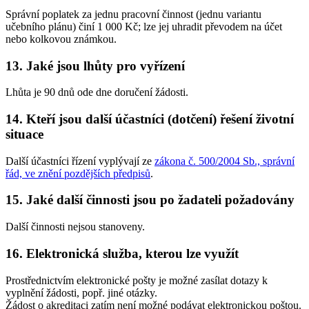
Správní poplatek za jednu pracovní činnost (jednu variantu
učebního plánu) činí 1 000 Kč; lze jej uhradit převodem na účet
nebo kolkovou známkou.
13. Jaké jsou lhůty pro vyřízení
Lhůta je 90 dnů ode dne doručení žádosti.
14. Kteří jsou další účastníci (dotčení) řešení životní
situace
Další účastníci řízení vyplývají ze
zákona č. 500/2004 Sb., správní
řád, ve znění pozdějších předpisů
.
15. Jaké další činnosti jsou po žadateli požadovány
Další činnosti nejsou stanoveny.
16. Elektronická služba, kterou lze využít
Prostřednictvím elektronické pošty je možné zasílat dotazy k
vyplnění žádosti, popř. jiné otázky.
Žádost o akreditaci zatím není možné podávat elektronickou poštou.