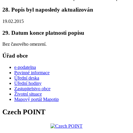
28. Popis byl naposledy aktualizován
19.02.2015
29. Datum konce platnosti popisu
Bez časového omezení.
Úřad obce
e-podatelna
Povinné informace
Úřední deska
Úřední hodiny
Zastupitelstvo obce
Životní situace
Mapový portál Mapotip
Czech POINT