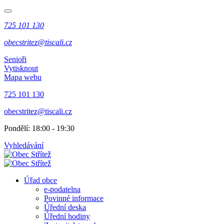
725 101 130
obecstritez@tiscali.cz
Senioři
Vytisknout
Mapa webu
725 101 130
obecstritez@tiscali.cz
Pondělí: 18:00 - 19:30
Vyhledávání
Úřad obce
e-podatelna
Povinné informace
Úřední deska
Úřední hodiny