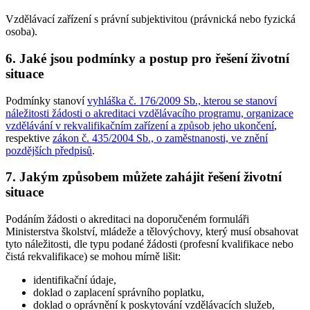
Vzdělávací zařízení s právní subjektivitou (právnická nebo fyzická
osoba).
6. Jaké jsou podmínky a postup pro řešení životní
situace
Podmínky stanoví
vyhláška č. 176/2009 Sb., kterou se stanoví
náležitosti žádosti o akreditaci vzdělávacího programu, organizace
vzdělávání v rekvalifikačním zařízení a způsob jeho ukončení
,
respektive
zákon č. 435/2004 Sb., o zaměstnanosti, ve znění
pozdějších předpisů
.
7. Jakým způsobem můžete zahájit řešení životní
situace
Podáním žádosti o akreditaci na doporučeném formuláři
Ministerstva školství, mládeže a tělovýchovy, který musí obsahovat
tyto náležitosti, dle typu podané žádosti (profesní kvalifikace nebo
čistá rekvalifikace) se mohou mírně lišit:
identifikační údaje,
doklad o zaplacení správního poplatku,
doklad o oprávnění k poskytování vzdělávacích služeb,