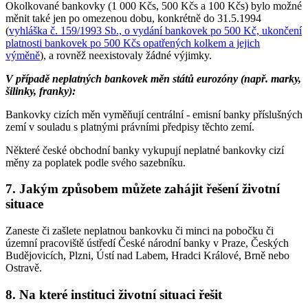
Okolkované bankovky (1 000 Kčs, 500 Kčs a 100 Kčs) bylo možné
měnit také jen po omezenou dobu, konkrétně do 31.5.1994
(
vyhláška č. 159/1993 Sb., o vydání bankovek po 500 Kč, ukončení
platnosti bankovek po 500 Kčs opatřených kolkem a jejich
výměně
), a rovněž neexistovaly žádné výjimky.
V případě neplatných bankovek měn států eurozóny (např. marky,
šilinky, franky):
Bankovky cizích měn vyměňují centrální - emisní banky příslušných
zemí v souladu s platnými právními předpisy těchto zemí.
Některé české obchodní banky vykupují neplatné bankovky cizí
měny za poplatek podle svého sazebníku.
7. Jakým způsobem můžete zahájit řešení životní
situace
Zaneste či zašlete neplatnou bankovku či minci na pobočku či
územní pracoviště ústředí České národní banky v Praze, Českých
Budějovicích, Plzni, Ústí nad Labem, Hradci Králové, Brně nebo
Ostravě.
8. Na které instituci životní situaci řešit