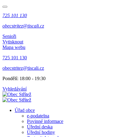
725 101 130
obecstritez@tiscali.cz
Senioři
Vytisknout
Mapa webu
725 101 130
obecstritez@tiscali.cz
Pondělí: 18:00 - 19:30
Vyhledávání
Úřad obce
e-podatelna
Povinné informace
Úřední deska
Úřední hodiny