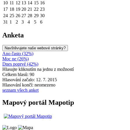
10
11
12
13
14
15
16
17
18
19
20
21
22
23
24
25
26
27
28
29
30
31
1
2
3
4
5
6
Anketa
Navštěvujete naše webové stránky?
Ano často (32%)
Moc ne (26%)
Dnes poprvé (42%)
Hlasujte kliknutím na jednu z možností
Celkem hlasů: 90
Hlasování začalo: 12. 7. 2015
Hlasování končí: neomezeno
seznam všech anket
Mapový portál Mapotip