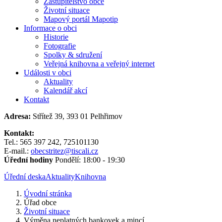
Zastupitelstvo obce
Životní situace
Mapový portál Mapotip
Informace o obci
Historie
Fotografie
Spolky & sdružení
Veřejná knihovna a veřejný internet
Události v obci
Aktuality
Kalendář akcí
Kontakt
Adresa:
Střítež 39, 393 01 Pelhřimov
Kontakt:
Tel.: 565 397 242, 725101130
E-mail.:
obecstritez@tiscali.cz
Úřední hodiny
Pondělí: 18:00 - 19:30
Úřední deska
Aktuality
Knihovna
Úvodní stránka
Úřad obce
Životní situace
Výměna neplatných bankovek a mincí