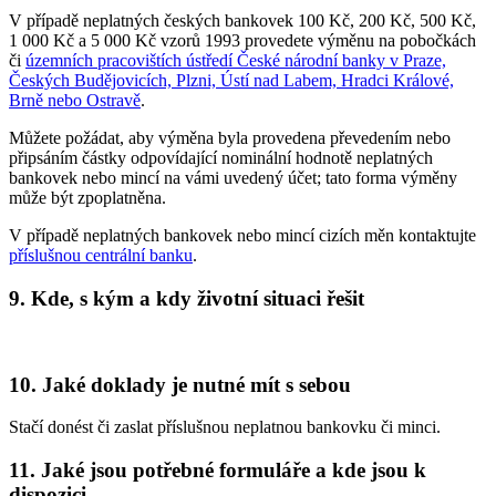
V případě neplatných českých bankovek 100 Kč, 200 Kč, 500 Kč,
1 000 Kč a 5 000 Kč vzorů 1993 provedete výměnu na pobočkách
či
územních pracovištích ústředí České národní banky v Praze,
Českých Budějovicích, Plzni, Ústí nad Labem, Hradci Králové,
Brně nebo Ostravě
.
Můžete požádat, aby výměna byla provedena převedením nebo
připsáním částky odpovídající nominální hodnotě neplatných
bankovek nebo mincí na vámi uvedený účet; tato forma výměny
může být zpoplatněna.
V případě neplatných bankovek nebo mincí cizích měn kontaktujte
příslušnou centrální banku
.
9. Kde, s kým a kdy životní situaci řešit
10. Jaké doklady je nutné mít s sebou
Stačí donést či zaslat příslušnou neplatnou bankovku či minci.
11. Jaké jsou potřebné formuláře a kde jsou k
dispozici