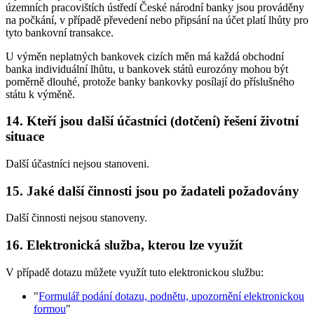
územních pracovištích ústředí České národní banky jsou prováděny
na počkání, v případě převedení nebo připsání na účet platí lhůty pro
tyto bankovní transakce.
U výměn neplatných bankovek cizích měn má každá obchodní
banka individuální lhůtu, u bankovek států eurozóny mohou být
poměrně dlouhé, protože banky bankovky posílají do příslušného
státu k výměně.
14. Kteří jsou další účastníci (dotčení) řešení životní
situace
Další účastníci nejsou stanoveni.
15. Jaké další činnosti jsou po žadateli požadovány
Další činnosti nejsou stanoveny.
16. Elektronická služba, kterou lze využít
V případě dotazu můžete využít tuto elektronickou službu:
"
Formulář podání dotazu, podnětu, upozornění elektronickou
formou
"