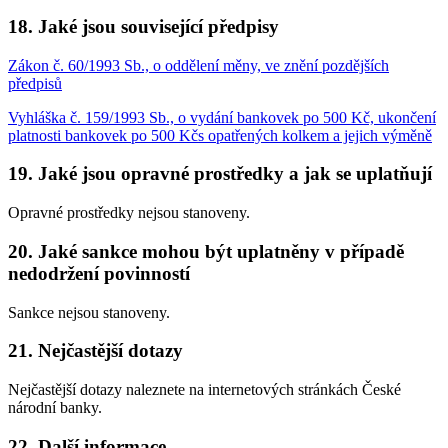
18. Jaké jsou související předpisy
Zákon č. 60/1993 Sb., o oddělení měny, ve znění pozdějších
předpisů
Vyhláška č. 159/1993 Sb., o vydání bankovek po 500 Kč, ukončení
platnosti bankovek po 500 Kčs opatřených kolkem a jejich výměně
19. Jaké jsou opravné prostředky a jak se uplatňují
Opravné prostředky nejsou stanoveny.
20. Jaké sankce mohou být uplatněny v případě
nedodržení povinností
Sankce nejsou stanoveny.
21. Nejčastější dotazy
Nejčastější dotazy naleznete na internetových stránkách České
národní banky.
22. Další informace