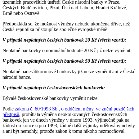
územních pracovištích ústředí České národní banky v Praze,
Českých Budějovicích, Plzni, Ústí nad Labem, Hradci Králové,
Brně nebo Ostravě.
Předpokládá se, že možnost výměny nebude ukončena dříve, než
Česká republika přistoupí ke společné evropské měně.
V případě neplatných českých bankovek 20 Kč (všech vzorů):
Neplatné bankovky o nominální hodnotě 20 Kč již nelze vyměnit.
V případě neplatných českých bankovek 50 Kč (všech vzorů):
Neplatné padesátikorunové bankovky již nelze vyměnit ani v České
národní bance.
V případě neplatných československých bankovek:
Bývalé československé bankovky vyměnit nelze.
Podle
zákona č. 60/1993 Sb., o oddělení měny, ve znění pozdějších
předpisů
, probíhala výměna neokolkovaných československých
bankovek jen ve dnech výměny v únoru 1993, výjimečně pak na
žádost do konce srpna 1993; žádné další výjimky udělovány nebyly
a ani být nemohly, protože zákon k tomu nikoho nezmocňoval.