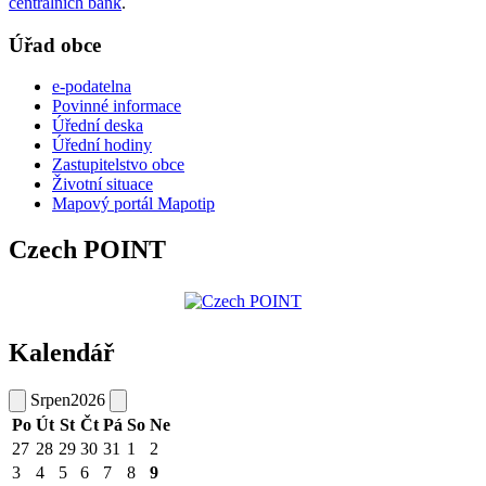
centrálních bank
.
Úřad obce
e-podatelna
Povinné informace
Úřední deska
Úřední hodiny
Zastupitelstvo obce
Životní situace
Mapový portál Mapotip
Czech POINT
Kalendář
Srpen
2026
Po
Út
St
Čt
Pá
So
Ne
27
28
29
30
31
1
2
3
4
5
6
7
8
9