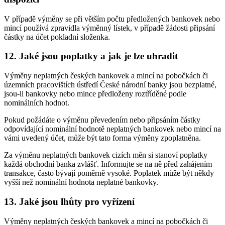
V případě výměny se při větším počtu předložených bankovek nebo
mincí používá zpravidla výměnný lístek, v případě žádosti připsání
částky na účet pokladní složenka.
12. Jaké jsou poplatky a jak je lze uhradit
Výměny neplatných českých bankovek a mincí na pobočkách či
územních pracovištích ústředí České národní banky jsou bezplatné,
jsou-li bankovky nebo mince předloženy roztříděné podle
nominálních hodnot.
Pokud požádáte o výměnu převedením nebo připsáním částky
odpovídající nominální hodnotě neplatných bankovek nebo mincí na
vámi uvedený účet, může být tato forma výměny zpoplatněna.
Za výměnu neplatných bankovek cizích měn si stanoví poplatky
každá obchodní banka zvlášť. Informujte se na ně před zahájením
transakce, často bývají poměrně vysoké. Poplatek může být někdy
vyšší než nominální hodnota neplatné bankovky.
13. Jaké jsou lhůty pro vyřízení
Výměny neplatných českých bankovek a mincí na pobočkách či