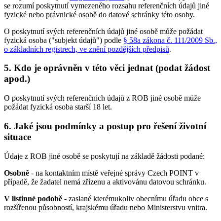
se rozumí poskytnutí vymezeného rozsahu referenčních údajů jiné
fyzické nebo právnické osobě do datové schránky této osoby.
O poskytnutí svých referenčních údajů jiné osobě může požádat
fyzická osoba ("subjekt údajů") podle
§ 58a zákona č. 111/2009 Sb.,
o základních registrech, ve znění pozdějších předpisů
.
5. Kdo je oprávněn v této věci jednat (podat žádost
apod.)
O poskytnutí svých referenčních údajů z ROB jiné osobě může
požádat fyzická osoba starší 18 let.
6. Jaké jsou podmínky a postup pro řešení životní
situace
Údaje z ROB jiné osobě se poskytují na základě žádosti podané:
Osobně
- na kontaktním místě veřejné správy Czech POINT v
případě, že žadatel nemá zřízenu a aktivovánu datovou schránku.
V listinné podobě
- zaslané kterémukoliv obecnímu úřadu obce s
rozšířenou působností, krajskému úřadu nebo Ministerstvu vnitra.