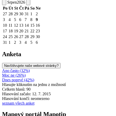
Srpen
2026
Po
Út
St
Čt
Pá
So
Ne
27
28
29
30
31
1
2
3
4
5
6
7
8
9
10
11
12
13
14
15
16
17
18
19
20
21
22
23
24
25
26
27
28
29
30
31
1
2
3
4
5
6
Anketa
Navštěvujete naše webové stránky?
Ano často (32%)
Moc ne (26%)
Dnes poprvé (42%)
Hlasujte kliknutím na jednu z možností
Celkem hlasů: 90
Hlasování začalo: 12. 7. 2015
Hlasování končí: neomezeno
seznam všech anket
Mapový portál Mapotip