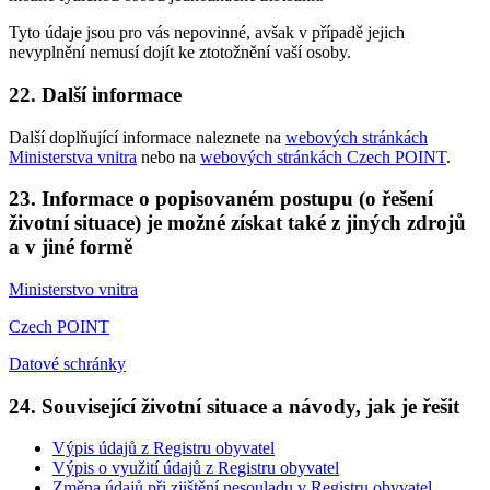
Tyto údaje jsou pro vás nepovinné, avšak v případě jejich
nevyplnění nemusí dojít ke ztotožnění vaší osoby.
22. Další informace
Další doplňující informace naleznete na
webových stránkách
Ministerstva vnitra
nebo na
webových stránkách Czech POINT
.
23. Informace o popisovaném postupu (o řešení
životní situace) je možné získat také z jiných zdrojů
a v jiné formě
Ministerstvo vnitra
Czech POINT
Datové schránky
24. Související životní situace a návody, jak je řešit
Výpis údajů z Registru obyvatel
Výpis o využití údajů z Registru obyvatel
Změna údajů při zjištění nesouladu v Registru obyvatel