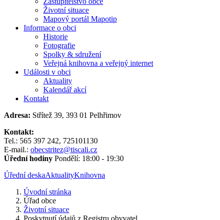
Zastupitelstvo obce
Životní situace
Mapový portál Mapotip
Informace o obci
Historie
Fotografie
Spolky & sdružení
Veřejná knihovna a veřejný internet
Události v obci
Aktuality
Kalendář akcí
Kontakt
Adresa:
Střítež 39, 393 01 Pelhřimov
Kontakt:
Tel.: 565 397 242, 725101130
E-mail.:
obecstritez@tiscali.cz
Úřední hodiny
Pondělí: 18:00 - 19:30
Úřední deska
Aktuality
Knihovna
Úvodní stránka
Úřad obce
Životní situace
Poskytnutí údajů z Registru obyvatel...