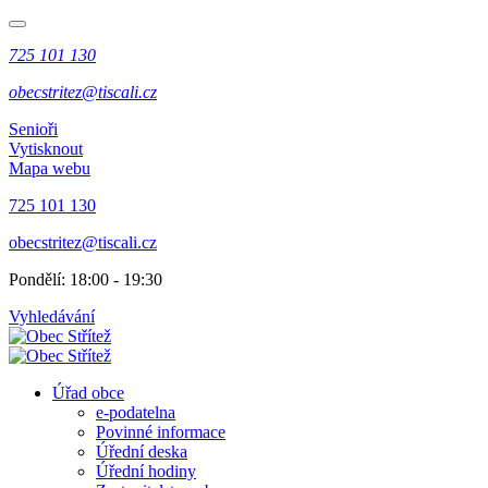
725 101 130
obecstritez@tiscali.cz
Senioři
Vytisknout
Mapa webu
725 101 130
obecstritez@tiscali.cz
Pondělí: 18:00 - 19:30
Vyhledávání
Úřad obce
e-podatelna
Povinné informace
Úřední deska
Úřední hodiny