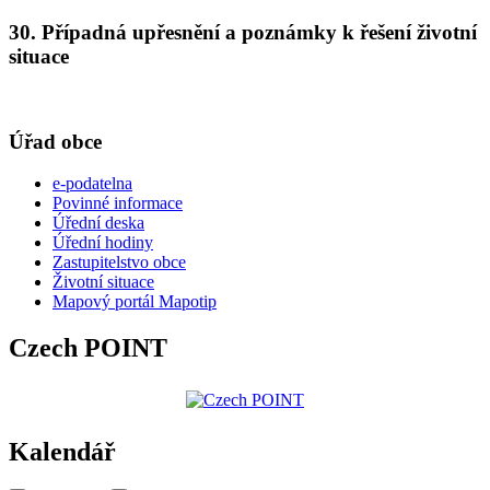
30. Případná upřesnění a poznámky k řešení životní
situace
Úřad obce
e-podatelna
Povinné informace
Úřední deska
Úřední hodiny
Zastupitelstvo obce
Životní situace
Mapový portál Mapotip
Czech POINT
Kalendář