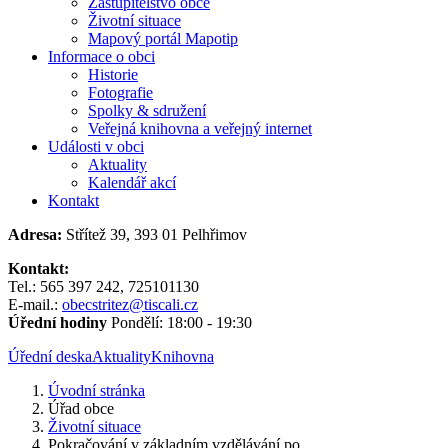
Zastupitelstvo obce
Životní situace
Mapový portál Mapotip
Informace o obci
Historie
Fotografie
Spolky & sdružení
Veřejná knihovna a veřejný internet
Události v obci
Aktuality
Kalendář akcí
Kontakt
Adresa:
Střítež 39, 393 01 Pelhřimov
Kontakt:
Tel.: 565 397 242, 725101130
E-mail.:
obecstritez@tiscali.cz
Úřední hodiny
Pondělí: 18:00 - 19:30
Úřední deska
Aktuality
Knihovna
Úvodní stránka
Úřad obce
Životní situace
Pokračování v základním vzdělávání po...