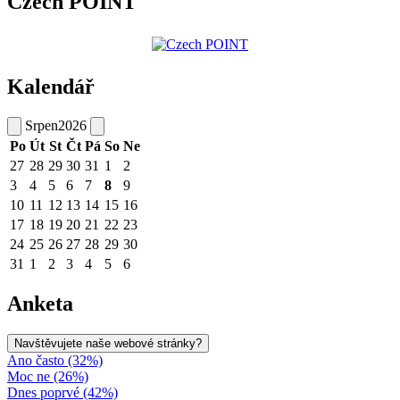
Czech POINT
Kalendář
Srpen
2026
Po
Út
St
Čt
Pá
So
Ne
27
28
29
30
31
1
2
3
4
5
6
7
8
9
10
11
12
13
14
15
16
17
18
19
20
21
22
23
24
25
26
27
28
29
30
31
1
2
3
4
5
6
Anketa
Navštěvujete naše webové stránky?
Ano často (32%)
Moc ne (26%)
Dnes poprvé (42%)