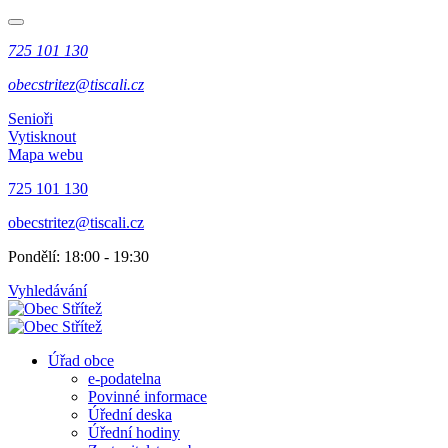
725 101 130
obecstritez@tiscali.cz
Senioři
Vytisknout
Mapa webu
725 101 130
obecstritez@tiscali.cz
Pondělí: 18:00 - 19:30
Vyhledávání
Úřad obce
e-podatelna
Povinné informace
Úřední deska
Úřední hodiny