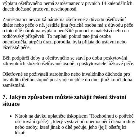
výplatu ošetřovného nemá zaměstnanec v prvních 14 kalendářních
dnech dočasné pracovní neschopnosti.
Zaměstnanci nevzniká nárok na ošetřovné z důvodu ošetřování
dítěte nebo péče o ně, jestliže jiná fyzická osoba má z důvodu péče
o toto dítě nárok na výplatu peněžité pomoci v mateřství nebo na
rodičovský příspěvek. To neplatí, pokud tato jiná osoba
onemocněla, utrpěla úraz, porodila, byla přijata do ústavní nebo
lázeňské péče.
Běh podpůrčí doby u ošetřovného se staví po dobu poskytování
zdravotních služeb ošetřované osobě u poskytovatele lůžkové péče.
Ošetřovné se poživateli starobního nebo invalidního důchodu pro
invaliditu třetího stupně poskytuje nejdéle do dne, jímž končí doba
zaměstnání.
7. Jakým způsobem můžete zahájit řešení životní
situace
Nárok na dávku uplatněte tiskopisem "Rozhodnutí o potřebě
ošetřování (péče)", který vystaví při onemocnění člena rodiny
nebo osoby, která jinak o dítě pečuje, jeho (její) ošetřující
lékař.