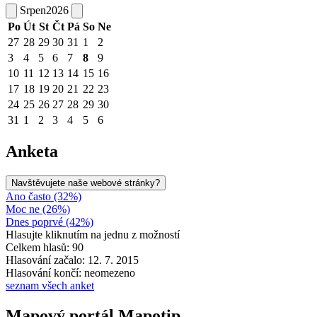
Srpen
2026
Po
Út
St
Čt
Pá
So
Ne
27
28
29
30
31
1
2
3
4
5
6
7
8
9
10
11
12
13
14
15
16
17
18
19
20
21
22
23
24
25
26
27
28
29
30
31
1
2
3
4
5
6
Anketa
Navštěvujete naše webové stránky?
Ano často (32%)
Moc ne (26%)
Dnes poprvé (42%)
Hlasujte kliknutím na jednu z možností
Celkem hlasů: 90
Hlasování začalo: 12. 7. 2015
Hlasování končí: neomezeno
seznam všech anket
Mapový portál Mapotip