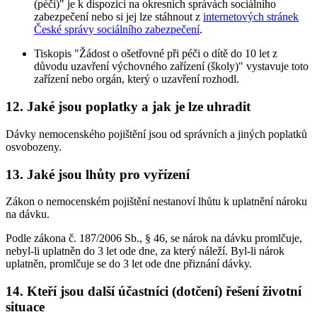
(péči)" je k dispozici na okresních správách sociálního
zabezpečení nebo si jej lze stáhnout z
internetových stránek
České správy sociálního zabezpečení
.
Tiskopis "Žádost o ošetřovné při péči o dítě do 10 let z
důvodu uzavření výchovného zařízení (školy)" vystavuje toto
zařízení nebo orgán, který o uzavření rozhodl.
12. Jaké jsou poplatky a jak je lze uhradit
Dávky nemocenského pojištění jsou od správních a jiných poplatků
osvobozeny.
13. Jaké jsou lhůty pro vyřízení
Zákon o nemocenském pojištění nestanoví lhůtu k uplatnění nároku
na dávku.
Podle zákona č. 187/2006 Sb., § 46, se nárok na dávku promlčuje,
nebyl-li uplatněn do 3 let ode dne, za který náleží. Byl-li nárok
uplatněn, promlčuje se do 3 let ode dne přiznání dávky.
14. Kteří jsou další účastníci (dotčení) řešení životní
situace