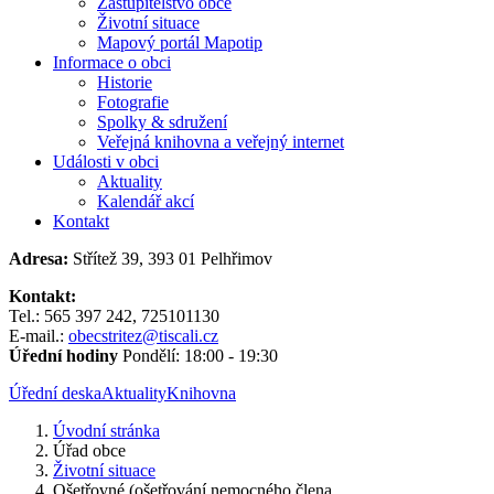
Zastupitelstvo obce
Životní situace
Mapový portál Mapotip
Informace o obci
Historie
Fotografie
Spolky & sdružení
Veřejná knihovna a veřejný internet
Události v obci
Aktuality
Kalendář akcí
Kontakt
Adresa:
Střítež 39, 393 01 Pelhřimov
Kontakt:
Tel.: 565 397 242, 725101130
E-mail.:
obecstritez@tiscali.cz
Úřední hodiny
Pondělí: 18:00 - 19:30
Úřední deska
Aktuality
Knihovna
Úvodní stránka
Úřad obce
Životní situace
Ošetřovné (ošetřování nemocného člena...