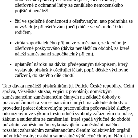
ošetřovné z ochranné lhůty ze zaniklého nemocenského
pojištění nenáleží,
žití ve společné domácnosti s ošetřovaným; tato podmínka se
nevyžaduje při ošetřování (péči) dítěte ve věku do 10 let
rodičem,
ztráta započitatelného příjmu ze zaměstnání, ze kterého je
ošetřovné poskytováno (dávka nenáleží za období, za které
náleží zaměstnanci započitatelný příjem),
uplatnění nároku na dávku předepsaným tiskopisem, který
vystavuje příslušný ošetřující lékař, popř. dětské výchovné
zařízení, do kterého dítě chodí.
Tato dávka nenáleží příslušníkům (tj. Policie České republiky, Celní
správa, Vězeňská služba, vojáci z povolání); domáckým
zaměstnancům; zaměstnancům činných na základě dohody o
pracovní činnosti a zaměstnancům činných na základě dohody o
provedení práce; dobrovolným pracovníkům pečovatelské služby;
odsouzeným ve výkonu trestu odnětí svobody zařazeným do práce;
žákům a studentům ze zaměstnání, které spadá výlučně do období
prázdnin; zaměstnancům vykonávajícím zaměstnání malého
rozsahu; zahraničním zaměstnancům; členům kolektivních orgánů
právnické osoby; osobám samostatně výdělečně činným. Nárok na