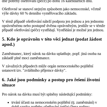
dne potřeby ošetřování (péče) po dobu 16 kalendářních dnů.
Ošetřovné se stanoví stejným způsobem jako nemocenské, včetně
výše dávky 60 % denního vyměřovacího základu.
V témž případě ošetřování náleží podpora jen jednou a jen jednomu
oprávněnému nebo postupně dvěma oprávněným, jestliže se v témže
případě ošetřování (péče) vystřídají. Vystřídání je možné jen jednou.
5. Kdo je oprávněn v této věci jednat (podat žádost
apod.)
Zaměstnanec, který nárok na dávku uplatňuje, popř. jiná osoba na
základě plné moci zaměstnance.
V závažných případech může orgán nemocenského pojištění
ustanovit tzv. "zvláštního příjemce dávky".
6. Jaké jsou podmínky a postup pro řešení životní
situace
Pro nárok na dávku musí být splněny následující podmínky:
trvání účasti na nemocenském pojištění (tj. zaměstnání) v
době vzniku potřeby ošetřování (péče) člena rodiny;