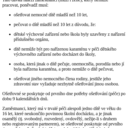
pracovat, poněvadž musí:
ošetřovat nemocné dítě mladší než 10 let,
pečovat o dítě mladší než 10 let z důvodu, že:
dětské výchovné zařízení nebo škola byly uzavřeny z nařízení
příslušného orgánu,
dítě nemůže být pro nařízenou karanténu v péči dětského
výchovného zařízení nebo docházet do školy,
osoba, která jinak o dítě pečuje, onemocněla, porodila nebo jí
byla nařízena karanténa, a proto nemůže o dítě pečovat,
ošetřovat jiného nemocného člena rodiny, jestliže jeho
zdravotní stav vyžaduje nezbytně ošetřování jinou osobou.
Ošetřovné se poskytuje od prvního dne potřeby ošetřování (péče) po
dobu 9 kalendářních dnů.
Zaměstnanci, který má v trvalé péči alespoň jedno dítě ve věku do
16 let, které neukončilo povinnou školní docházku, a je jinak
osamělý (tj. svobodný, rozvedený, ovdovělý, nežije-li s druhem
nebo registrovaným partnerem), se ošetřovné poskytuje od prvního