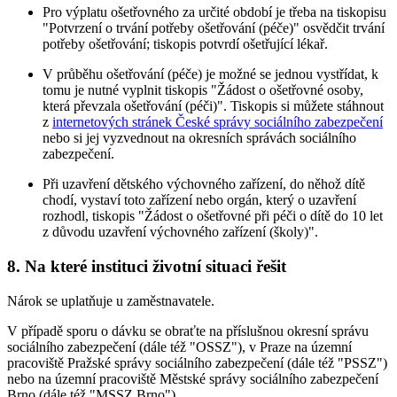
Pro výplatu ošetřovného za určité období je třeba na tiskopisu
"Potvrzení o trvání potřeby ošetřování (péče)" osvědčit trvání
potřeby ošetřování; tiskopis potvrdí ošetřující lékař.
V průběhu ošetřování (péče) je možné se jednou vystřídat, k
tomu je nutné vyplnit tiskopis "Žádost o ošetřovné osoby,
která převzala ošetřování (péči)". Tiskopis si můžete stáhnout
z
internetových stránek České správy sociálního zabezpečení
nebo si jej vyzvednout na okresních správách sociálního
zabezpečení.
Při uzavření dětského výchovného zařízení, do něhož dítě
chodí, vystaví toto zařízení nebo orgán, který o uzavření
rozhodl, tiskopis "Žádost o ošetřovné při péči o dítě do 10 let
z důvodu uzavření výchovného zařízení (školy)".
8. Na které instituci životní situaci řešit
Nárok se uplatňuje u zaměstnavatele.
V případě sporu o dávku se obraťte na příslušnou okresní správu
sociálního zabezpečení (dále též "OSSZ"), v Praze na územní
pracoviště Pražské správy sociálního zabezpečení (dále též "PSSZ")
nebo na územní pracoviště Městské správy sociálního zabezpečení
Brno (dále též "MSSZ Brno").