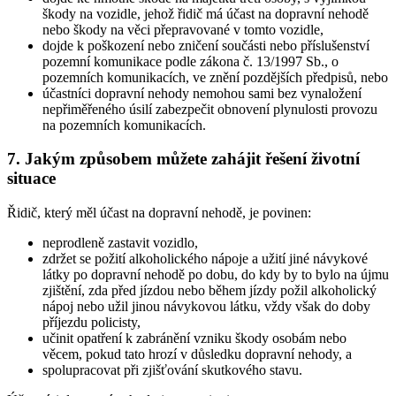
škody na vozidle, jehož řidič má účast na dopravní nehodě
nebo škody na věci přepravované v tomto vozidle,
dojde k poškození nebo zničení součásti nebo příslušenství
pozemní komunikace podle zákona č. 13/1997 Sb., o
pozemních komunikacích, ve znění pozdějších předpisů, nebo
účastníci dopravní nehody nemohou sami bez vynaložení
nepřiměřeného úsilí zabezpečit obnovení plynulosti provozu
na pozemních komunikacích.
7. Jakým způsobem můžete zahájit řešení životní
situace
Řidič, který měl účast na dopravní nehodě, je povinen:
neprodleně zastavit vozidlo,
zdržet se požití alkoholického nápoje a užití jiné návykové
látky po dopravní nehodě po dobu, do kdy by to bylo na újmu
zjištění, zda před jízdou nebo během jízdy požil alkoholický
nápoj nebo užil jinou návykovou látku, vždy však do doby
příjezdu policisty,
učinit opatření k zabránění vzniku škody osobám nebo
věcem, pokud tato hrozí v důsledku dopravní nehody, a
spolupracovat při zjišťování skutkového stavu.