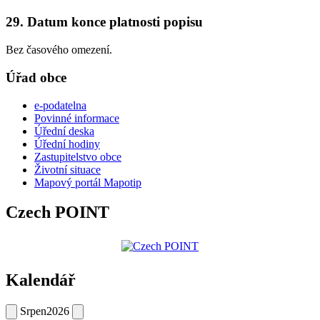
29. Datum konce platnosti popisu
Bez časového omezení.
Úřad obce
e-podatelna
Povinné informace
Úřední deska
Úřední hodiny
Zastupitelstvo obce
Životní situace
Mapový portál Mapotip
Czech POINT
Kalendář
Srpen
2026