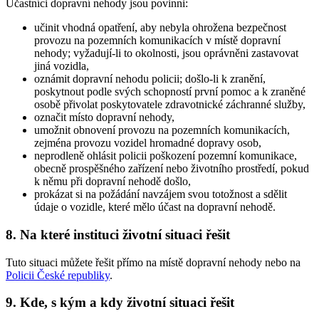
Účastníci dopravní nehody jsou povinni:
učinit vhodná opatření, aby nebyla ohrožena bezpečnost
provozu na pozemních komunikacích v místě dopravní
nehody; vyžadují-li to okolnosti, jsou oprávněni zastavovat
jiná vozidla,
oznámit dopravní nehodu policii; došlo-li k zranění,
poskytnout podle svých schopností první pomoc a k zraněné
osobě přivolat poskytovatele zdravotnické záchranné služby,
označit místo dopravní nehody,
umožnit obnovení provozu na pozemních komunikacích,
zejména provozu vozidel hromadné dopravy osob,
neprodleně ohlásit policii poškození pozemní komunikace,
obecně prospěšného zařízení nebo životního prostředí, pokud
k němu při dopravní nehodě došlo,
prokázat si na požádání navzájem svou totožnost a sdělit
údaje o vozidle, které mělo účast na dopravní nehodě.
8. Na které instituci životní situaci řešit
Tuto situaci můžete řešit přímo na místě dopravní nehody nebo na
Policii České republiky
.
9. Kde, s kým a kdy životní situaci řešit