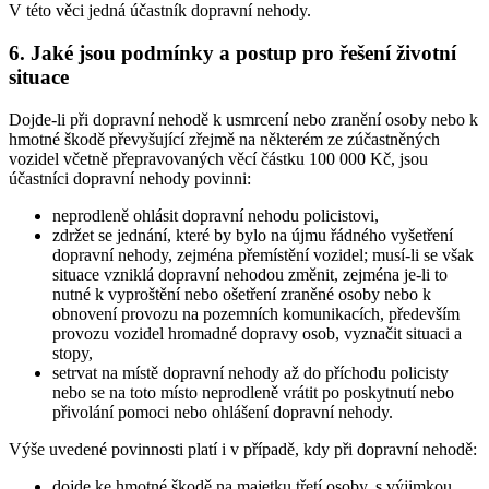
V této věci jedná účastník dopravní nehody.
6. Jaké jsou podmínky a postup pro řešení životní
situace
Dojde-li při dopravní nehodě k usmrcení nebo zranění osoby nebo k
hmotné škodě převyšující zřejmě na některém ze zúčastněných
vozidel včetně přepravovaných věcí částku 100 000 Kč, jsou
účastníci dopravní nehody povinni:
neprodleně ohlásit dopravní nehodu policistovi,
zdržet se jednání, které by bylo na újmu řádného vyšetření
dopravní nehody, zejména přemístění vozidel; musí-li se však
situace vzniklá dopravní nehodou změnit, zejména je-li to
nutné k vyproštění nebo ošetření zraněné osoby nebo k
obnovení provozu na pozemních komunikacích, především
provozu vozidel hromadné dopravy osob, vyznačit situaci a
stopy,
setrvat na místě dopravní nehody až do příchodu policisty
nebo se na toto místo neprodleně vrátit po poskytnutí nebo
přivolání pomoci nebo ohlášení dopravní nehody.
Výše uvedené povinnosti platí i v případě, kdy při dopravní nehodě:
dojde ke hmotné škodě na majetku třetí osoby, s výjimkou