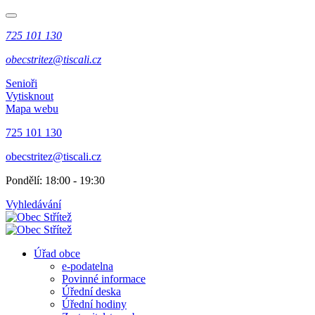
725 101 130
obecstritez@tiscali.cz
Senioři
Vytisknout
Mapa webu
725 101 130
obecstritez@tiscali.cz
Pondělí: 18:00 - 19:30
Vyhledávání
Úřad obce
e-podatelna
Povinné informace
Úřední deska
Úřední hodiny