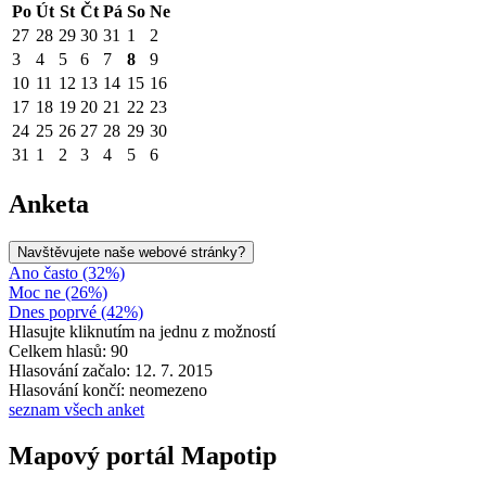
Po
Út
St
Čt
Pá
So
Ne
27
28
29
30
31
1
2
3
4
5
6
7
8
9
10
11
12
13
14
15
16
17
18
19
20
21
22
23
24
25
26
27
28
29
30
31
1
2
3
4
5
6
Anketa
Navštěvujete naše webové stránky?
Ano často (32%)
Moc ne (26%)
Dnes poprvé (42%)
Hlasujte kliknutím na jednu z možností
Celkem hlasů: 90
Hlasování začalo: 12. 7. 2015
Hlasování končí: neomezeno
seznam všech anket
Mapový portál Mapotip