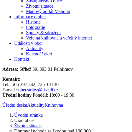
Zastupitelstvo obce
Životní situace
Mapový portál Mapotip
Informace o obci
Historie
Fotografie
Spolky & sdružení
Veřejná knihovna a veřejný internet
Události v obci
Aktuality
Kalendář akcí
Kontakt
Adresa:
Střítež 39, 393 01 Pelhřimov
Kontakt:
Tel.: 565 397 242, 725101130
E-mail.:
obecstritez@tiscali.cz
Úřední hodiny
Pondělí: 18:00 - 19:30
Úřední deska
Aktuality
Knihovna
Úvodní stránka
Úřad obce
Životní situace
Dopravní nehoda se škodou nad 100 000...