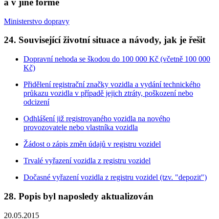
a v jiné formě
Ministerstvo dopravy
24. Související životní situace a návody, jak je řešit
Dopravní nehoda se škodou do 100 000 Kč (včetně 100 000
Kč)
Přidělení registrační značky vozidla a vydání technického
průkazu vozidla v případě jejich ztráty, poškození nebo
odcizení
Odhlášení již registrovaného vozidla na nového
provozovatele nebo vlastníka vozidla
Žádost o zápis změn údajů v registru vozidel
Trvalé vyřazení vozidla z registru vozidel
Dočasné vyřazení vozidla z registru vozidel (tzv. "depozit")
28. Popis byl naposledy aktualizován
20.05.2015