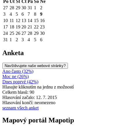
Po
Út
St
Čt
Pá
So
Ne
27
28
29
30
31
1
2
3
4
5
6
7
8
9
10
11
12
13
14
15
16
17
18
19
20
21
22
23
24
25
26
27
28
29
30
31
1
2
3
4
5
6
Anketa
Navštěvujete naše webové stránky?
Ano často (32%)
Moc ne (26%)
Dnes poprvé (42%)
Hlasujte kliknutím na jednu z možností
Celkem hlasů: 90
Hlasování začalo: 12. 7. 2015
Hlasování končí: neomezeno
seznam všech anket
Mapový portál Mapotip