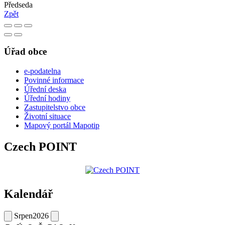
Předseda
Zpět
Úřad obce
e-podatelna
Povinné informace
Úřední deska
Úřední hodiny
Zastupitelstvo obce
Životní situace
Mapový portál Mapotip
Czech POINT
Kalendář
Srpen
2026