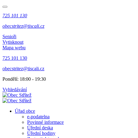
725 101 130
obecstritez@tiscali.cz
Senioři
Vytisknout
Mapa webu
725 101 130
obecstritez@tiscali.cz
Pondělí: 18:00 - 19:30
Vyhledávání
Úřad obce
e-podatelna
Povinné informace
Úřední deska
Úřední hodiny