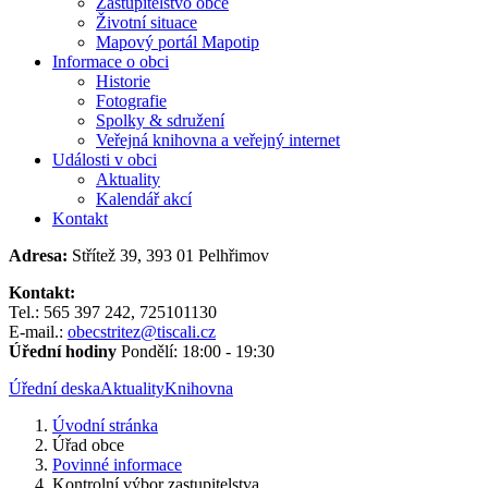
Zastupitelstvo obce
Životní situace
Mapový portál Mapotip
Informace o obci
Historie
Fotografie
Spolky & sdružení
Veřejná knihovna a veřejný internet
Události v obci
Aktuality
Kalendář akcí
Kontakt
Adresa:
Střítež 39, 393 01 Pelhřimov
Kontakt:
Tel.: 565 397 242, 725101130
E-mail.:
obecstritez@tiscali.cz
Úřední hodiny
Pondělí: 18:00 - 19:30
Úřední deska
Aktuality
Knihovna
Úvodní stránka
Úřad obce
Povinné informace
Kontrolní výbor zastupitelstva