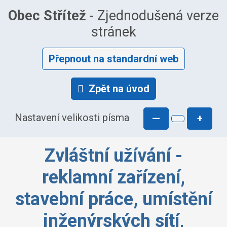
Obec Střítež
- Zjednodušená verze
stránek
Přepnout na standardní web
Zpět na úvod
Nastavení velikosti písma
—
+
Zvláštní užívání -
reklamní zařízení,
stavební práce, umístění
inženýrských sítí,