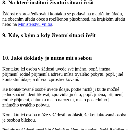
8. Na které instituci životní situaci řešit
Žádost o zprostředkování kontaktu se podává na matričním úřadu,
na obecním úřadu obce s rozšířenou působností, na krajském úřadu
nebo na
Ministerstvu vnitra
.
9. Kde, s kým a kdy životní situaci řešit
10. Jaké doklady je nutné mít s sebou
Kontaktující osoba v žádosti uvede své jméno, popř. jména,
příjmení, rodné příjmení a adresu místa trvalého pobytu, popř. jiné
kontaktní údaje, a důvod zprostředkování.
Ke kontaktované osobě uvede údaje, podle nichž ji bude možné
jednoznačně identifikovat, zpravidla jméno, popř. jména, příjmení,
rodné příjmení, datum a místo narození, místo posledního jí
známého trvalého pobytu.
Kontaktující osoba může v žádosti prohlásit, že kontaktovaná osoba
je osobou blízkou.
Podpis na žádosti musí být úředně ověřen; to neplatí, žádá-li občan o