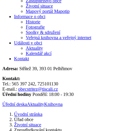
Zastupitelstvo obce
Životní situace
Mapový portál Mapotip
Informace o obci
Historie
Fotografie
Spolky & sdružení
Veřejná knihovna a veřejný internet
Události v obci
Aktuality
Kalendář akcí
Kontakt
Adresa:
Střítež 39, 393 01 Pelhřimov
Kontakt:
Tel.: 565 397 242, 725101130
E-mail.:
obecstritez@tiscali.cz
Úřední hodiny
Pondělí: 18:00 - 19:30
Úřední deska
Aktuality
Knihovna
Úvodní stránka
Úřad obce
Životní situace
Zprostředkování kontaktu