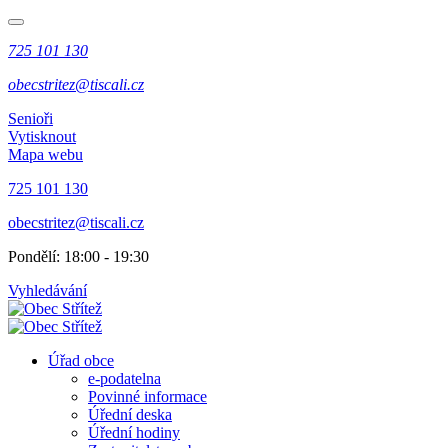
725 101 130
obecstritez@tiscali.cz
Senioři
Vytisknout
Mapa webu
725 101 130
obecstritez@tiscali.cz
Pondělí: 18:00 - 19:30
Vyhledávání
Úřad obce
e-podatelna
Povinné informace
Úřední deska
Úřední hodiny