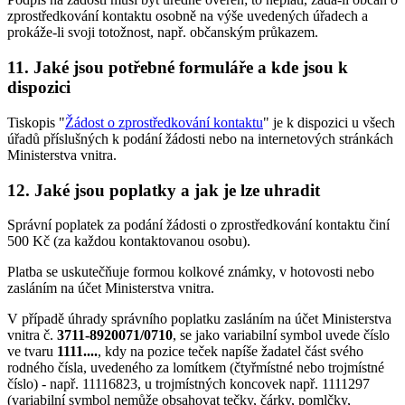
zprostředkování kontaktu osobně na výše uvedených úřadech a
prokáže-li svoji totožnost, např. občanským průkazem.
11. Jaké jsou potřebné formuláře a kde jsou k
dispozici
Tiskopis "
Žádost o zprostředkování kontaktu
" je k dispozici u všech
úřadů příslušných k podání žádosti nebo na internetových stránkách
Ministerstva vnitra.
12. Jaké jsou poplatky a jak je lze uhradit
Správní poplatek za podání žádosti o zprostředkování kontaktu činí
500 Kč (za každou kontaktovanou osobu).
Platba se uskutečňuje formou kolkové známky, v hotovosti nebo
zasláním na účet Ministerstva vnitra.
V případě úhrady správního poplatku zasláním na účet Ministerstva
vnitra č.
3711-8920071/0710
, se jako variabilní symbol uvede číslo
ve tvaru
1111....
, kdy na pozice teček napíše žadatel část svého
rodného čísla, uvedeného za lomítkem (čtyřmístné nebo trojmístné
číslo) - např. 11116823, u trojmístných koncovek např. 1111297
(variabilní symbol nemůže obsahovat tečky, čárky, pomlčky,