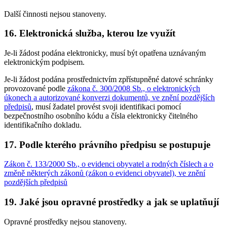
Další činnosti nejsou stanoveny.
16. Elektronická služba, kterou lze využít
Je-li žádost podána elektronicky, musí být opatřena uznávaným
elektronickým podpisem.
Je-li žádost podána prostřednictvím zpřístupněné datové schránky
provozované podle
zákona č. 300/2008 Sb., o elektronických
úkonech a autorizované konverzi dokumentů, ve znění pozdějších
předpisů
, musí žadatel provést svoji identifikaci pomocí
bezpečnostního osobního kódu a čísla elektronicky čitelného
identifikačního dokladu.
17. Podle kterého právního předpisu se postupuje
Zákon č. 133/2000 Sb., o evidenci obyvatel a rodných číslech a o
změně některých zákonů (zákon o evidenci obyvatel), ve znění
pozdějších předpisů
19. Jaké jsou opravné prostředky a jak se uplatňují
Opravné prostředky nejsou stanoveny.