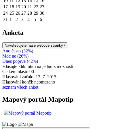
10
11
12
13
14
15
16
17
18
19
20
21
22
23
24
25
26
27
28
29
30
31
1
2
3
4
5
6
Anketa
Navštěvujete naše webové stránky?
Ano často (32%)
Moc ne (26%)
Dnes poprvé (42%)
Hlasujte kliknutím na jednu z možností
Celkem hlasů: 90
Hlasování začalo: 12. 7. 2015
Hlasování končí: neomezeno
seznam všech anket
Mapový portál Mapotip