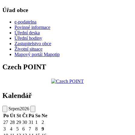
Úřad obce
e-podatelna
Povinné informace
Úřední deska
Úřední hodiny
Zastupitelstvo obce
Životní situace
Mapový portál Mapotip
Czech POINT
Kalendář
Srpen
2026
Po
Út
St
Čt
Pá
So
Ne
27
28
29
30
31
1
2
3
4
5
6
7
8
9