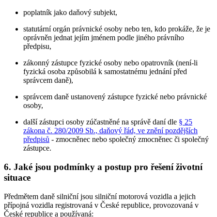
poplatník jako daňový subjekt,
statutární orgán právnické osoby nebo ten, kdo prokáže, že je
oprávněn jednat jejím jménem podle jiného právního
předpisu,
zákonný zástupce fyzické osoby nebo opatrovník (není-li
fyzická osoba způsobilá k samostatnému jednání před
správcem daně),
správcem daně ustanovený zástupce fyzické nebo právnické
osoby,
další zástupci osoby zúčastněné na správě daní dle
§ 25
zákona č. 280/2009 Sb., daňový řád, ve znění pozdějších
předpisů
- zmocněnec nebo společný zmocněnec či společný
zástupce.
6. Jaké jsou podmínky a postup pro řešení životní
situace
Předmětem daně silniční jsou silniční motorová vozidla a jejich
přípojná vozidla registrovaná v České republice, provozovaná v
České republice a používaná: