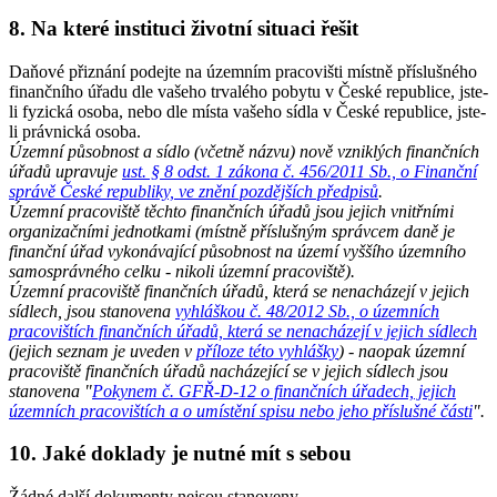
8. Na které instituci životní situaci řešit
Daňové přiznání podejte na územním pracovišti místně příslušného
finančního úřadu dle vašeho trvalého pobytu v České republice, jste-
li fyzická osoba, nebo dle místa vašeho sídla v České republice, jste-
li právnická osoba.
Územní působnost a sídlo (včetně názvu) nově vzniklých finančních
úřadů upravuje
ust. § 8 odst. 1 zákona č. 456/2011 Sb., o Finanční
správě České republiky, ve znění pozdějších předpisů
.
Územní pracoviště těchto finančních úřadů jsou jejich vnitřními
organizačními jednotkami (místně příslušným správcem daně je
finanční úřad vykonávající působnost na území vyššího územního
samosprávného celku - nikoli územní pracoviště).
Územní pracoviště finančních úřadů, která se nenacházejí v jejich
sídlech, jsou stanovena
vyhláškou č. 48/2012 Sb., o územních
pracovištích finančních úřadů, která se nenacházejí v jejich sídlech
(jejich seznam je uveden v
příloze této vyhlášky
) - naopak územní
pracoviště finančních úřadů nacházející se v jejich sídlech jsou
stanovena "
Pokynem č. GFŘ-D-12 o finančních úřadech, jejich
územních pracovištích a o umístění spisu nebo jeho příslušné části
".
10. Jaké doklady je nutné mít s sebou
Žádné další dokumenty nejsou stanoveny.