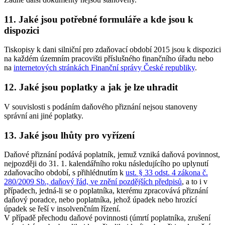
11. Jaké jsou potřebné formuláře a kde jsou k
dispozici
Tiskopisy k dani silniční pro zdaňovací období 2015 jsou k dispozici
na každém územním pracovišti příslušného finančního úřadu nebo
na
internetových stránkách Finanční správy České republiky
.
12. Jaké jsou poplatky a jak je lze uhradit
V souvislosti s podáním daňového přiznání nejsou stanoveny
správní ani jiné poplatky.
13. Jaké jsou lhůty pro vyřízení
Daňové přiznání podává poplatník, jemuž vzniká daňová povinnost,
nejpozději do 31. 1. kalendářního roku následujícího po uplynutí
zdaňovacího období, s přihlédnutím k
ust. § 33 odst. 4 zákona č.
280/2009 Sb., daňový řád, ve znění pozdějších předpisů
, a to i v
případech, jedná-li se o poplatníka, kterému zpracovává přiznání
daňový poradce, nebo poplatníka, jehož úpadek nebo hrozící
úpadek se řeší v insolvenčním řízení.
V případě přechodu daňové povinnosti (úmrtí poplatníka, zrušení