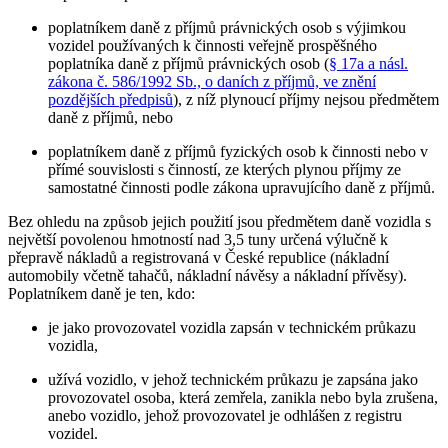
poplatníkem daně z příjmů právnických osob s výjimkou
vozidel používaných k činnosti veřejně prospěšného
poplatníka daně z příjmů právnických osob (
§ 17a a násl.
zákona č. 586/1992 Sb., o daních z příjmů, ve znění
pozdějších předpisů
), z níž plynoucí příjmy nejsou předmětem
daně z příjmů,
nebo
poplatníkem daně z příjmů fyzických osob
k činnosti nebo v
přímé souvislosti s činností, ze kterých plynou příjmy ze
samostatné činnosti podle zákona upravujícího daně z příjmů.
Bez ohledu na způsob jejich použití jsou předmětem daně vozidla s
největší povolenou hmotností nad 3,5 tuny určená výlučně k
přepravě nákladů a registrovaná v České republice (nákladní
automobily včetně tahačů, nákladní návěsy a nákladní přívěsy).
Poplatníkem daně je ten, kdo:
je jako provozovatel vozidla zapsán v technickém průkazu
vozidla,
užívá vozidlo, v jehož technickém průkazu je zapsána jako
provozovatel osoba, která zemřela, zanikla nebo byla zrušena,
anebo vozidlo, jehož provozovatel je odhlášen z registru
vozidel.