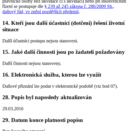
právnické osoby bez likvidace či s likvidací) nebo při insolvenčním
řízení se postupuje dle
§ 239 až 245 zákona č. 280/2009 Sb.,
daňový řád, ve znění pozdějších předpisů
.
14. Kteří jsou další účastníci (dotčení) řešení životní
situace
Další účastníci postupu nejsou stanoveni.
15. Jaké další činnosti jsou po žadateli požadovány
Další činnosti nejsou stanoveny.
16. Elektronická služba, kterou lze využít
Daňové přiznání lze podat v elektronické podobě (viz bod 07).
28. Popis byl naposledy aktualizován
29.03.2016
29. Datum konce platnosti popisu