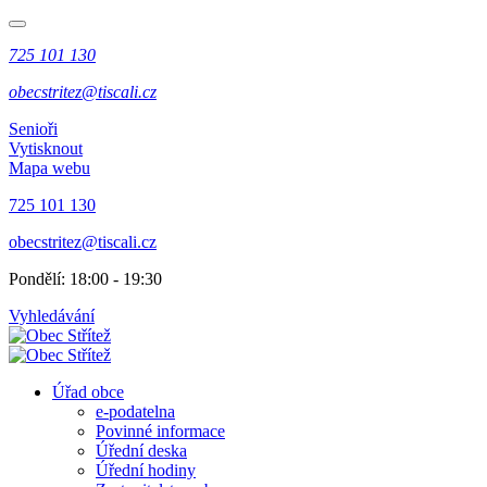
725 101 130
obecstritez@tiscali.cz
Senioři
Vytisknout
Mapa webu
725 101 130
obecstritez@tiscali.cz
Pondělí: 18:00 - 19:30
Vyhledávání
Úřad obce
e-podatelna
Povinné informace
Úřední deska
Úřední hodiny