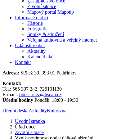
Zastupitelstvo obce
Životní situace
Mapový portál Mapotip
Informace o obci
Historie
Fotografie
Spolky & sdružení
Veřejná knihovna a veřejný internet
Události v obci
Aktuality
Kalendář akcí
Kontakt
Adresa:
Střítež 39, 393 01 Pelhřimov
Kontakt:
Tel.: 565 397 242, 725101130
E-mail.:
obecstritez@tiscali.cz
Úřední hodiny
Pondělí: 18:00 - 19:30
Úřední deska
Aktuality
Knihovna
Úvodní stránka
Úřad obce
Životní situace
Vznik povinnosti podat daňové přiznání...