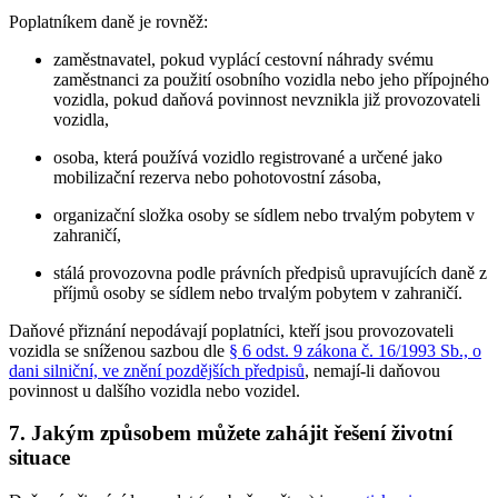
Poplatníkem daně je rovněž:
zaměstnavatel, pokud vyplácí cestovní náhrady svému
zaměstnanci za použití osobního vozidla nebo jeho přípojného
vozidla, pokud daňová povinnost nevznikla již provozovateli
vozidla,
osoba, která používá vozidlo registrované a určené jako
mobilizační rezerva nebo pohotovostní zásoba,
organizační složka osoby se sídlem nebo trvalým pobytem v
zahraničí,
stálá provozovna podle právních předpisů upravujících daně z
příjmů osoby se sídlem nebo trvalým pobytem v zahraničí.
Daňové přiznání nepodávají poplatníci, kteří jsou provozovateli
vozidla se sníženou sazbou dle
§ 6 odst. 9 zákona č. 16/1993 Sb., o
dani silniční, ve znění pozdějších předpisů
, nemají-li daňovou
povinnost u dalšího vozidla nebo vozidel.
7. Jakým způsobem můžete zahájit řešení životní
situace