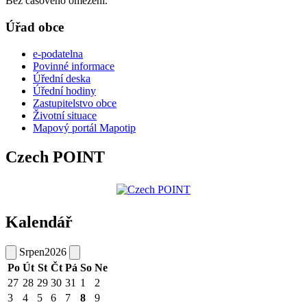
Bez časového omezení.
Úřad obce
e-podatelna
Povinné informace
Úřední deska
Úřední hodiny
Zastupitelstvo obce
Životní situace
Mapový portál Mapotip
Czech POINT
Kalendář
Srpen
2026
Po
Út
St
Čt
Pá
So
Ne
27
28
29
30
31
1
2
3
4
5
6
7
8
9