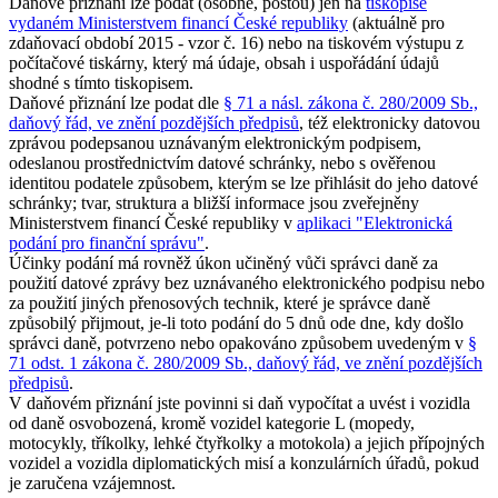
Daňové přiznání lze podat (osobně, poštou) jen na
tiskopise
vydaném Ministerstvem financí České republiky
(aktuálně pro
zdaňovací období 2015 - vzor č. 16) nebo na tiskovém výstupu z
počítačové tiskárny, který má údaje, obsah i uspořádání údajů
shodné s tímto tiskopisem.
Daňové přiznání lze podat dle
§ 71 a násl. zákona č. 280/2009 Sb.,
daňový řád, ve znění pozdějších předpisů
, též elektronicky datovou
zprávou podepsanou uznávaným elektronickým podpisem,
odeslanou prostřednictvím datové schránky, nebo s ověřenou
identitou podatele způsobem, kterým se lze přihlásit do jeho datové
schránky; tvar, struktura a bližší informace jsou zveřejněny
Ministerstvem financí České republiky v
aplikaci "Elektronická
podání pro finanční správu"
.
Účinky podání má rovněž úkon učiněný vůči správci daně za
použití datové zprávy bez uznávaného elektronického podpisu nebo
za použití jiných přenosových technik, které je správce daně
způsobilý přijmout, je-li toto podání do 5 dnů ode dne, kdy došlo
správci daně, potvrzeno nebo opakováno způsobem uvedeným v
§
71 odst. 1 zákona č. 280/2009 Sb., daňový řád, ve znění pozdějších
předpisů
.
V daňovém přiznání jste povinni si daň vypočítat a uvést i vozidla
od daně osvobozená, kromě vozidel kategorie L (mopedy,
motocykly, tříkolky, lehké čtyřkolky a motokola) a jejich přípojných
vozidel a vozidla diplomatických misí a konzulárních úřadů, pokud
je zaručena vzájemnost.