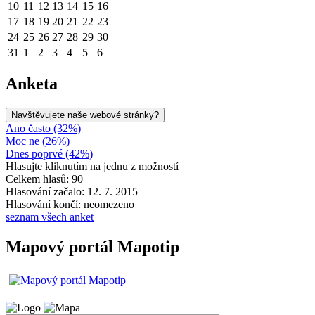
10
11
12
13
14
15
16
17
18
19
20
21
22
23
24
25
26
27
28
29
30
31
1
2
3
4
5
6
Anketa
Navštěvujete naše webové stránky?
Ano často (32%)
Moc ne (26%)
Dnes poprvé (42%)
Hlasujte kliknutím na jednu z možností
Celkem hlasů: 90
Hlasování začalo: 12. 7. 2015
Hlasování končí: neomezeno
seznam všech anket
Mapový portál Mapotip