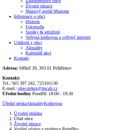
Zastupitelstvo obce
Životní situace
Mapový portál Mapotip
Informace o obci
Historie
Fotografie
Spolky & sdružení
Veřejná knihovna a veřejný internet
Události v obci
Aktuality
Kalendář akcí
Kontakt
Adresa:
Střítež 39, 393 01 Pelhřimov
Kontakt:
Tel.: 565 397 242, 725101130
E-mail.:
obecstritez@tiscali.cz
Úřední hodiny
Pondělí: 18:00 - 19:30
Úřední deska
Aktuality
Knihovna
Úvodní stránka
Úřad obce
Životní situace
Vydání výpisu z evidence Rejstříku...