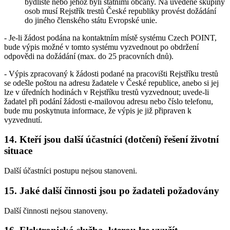
bydliště nebo jehož byli státními občany. Na uvedené skupiny
osob musí Rejstřík trestů České republiky provést dožádání
do jiného členského státu Evropské unie.
- Je-li žádost podána na kontaktním místě systému Czech POINT,
bude výpis možné v tomto systému vyzvednout po obdržení
odpovědi na dožádání (max. do 25 pracovních dnů).
- Výpis zpracovaný k žádosti podané na pracovišti Rejstříku trestů
se odešle poštou na adresu žadatele v České republice, anebo si jej
lze v úředních hodinách v Rejstříku trestů vyzvednout; uvede-li
žadatel při podání žádosti e-mailovou adresu nebo číslo telefonu,
bude mu poskytnuta informace, že výpis je již připraven k
vyzvednutí.
14. Kteří jsou další účastníci (dotčení) řešení životní
situace
Další účastníci postupu nejsou stanoveni.
15. Jaké další činnosti jsou po žadateli požadovány
Další činnosti nejsou stanoveny.