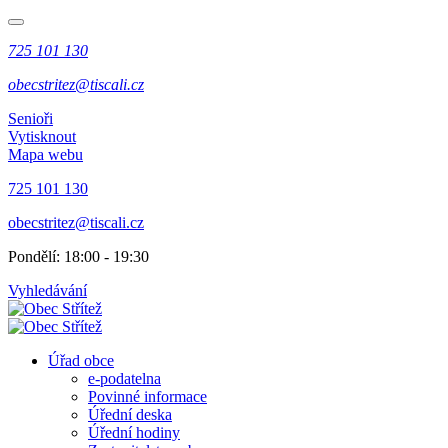
725 101 130
obecstritez@tiscali.cz
Senioři
Vytisknout
Mapa webu
725 101 130
obecstritez@tiscali.cz
Pondělí: 18:00 - 19:30
Vyhledávání
Úřad obce
e-podatelna
Povinné informace
Úřední deska
Úřední hodiny