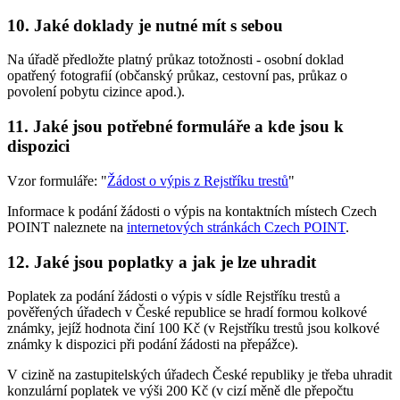
10. Jaké doklady je nutné mít s sebou
Na úřadě předložte platný průkaz totožnosti - osobní doklad
opatřený fotografií (občanský průkaz, cestovní pas, průkaz o
povolení pobytu cizince apod.).
11. Jaké jsou potřebné formuláře a kde jsou k
dispozici
Vzor formuláře: "
Žádost o výpis z Rejstříku trestů
"
Informace k podání žádosti o výpis na kontaktních místech Czech
POINT naleznete na
internetových stránkách Czech POINT
.
12. Jaké jsou poplatky a jak je lze uhradit
Poplatek za podání žádosti o výpis v sídle Rejstříku trestů a
pověřených úřadech v České republice se hradí formou kolkové
známky, jejíž hodnota činí 100 Kč (v Rejstříku trestů jsou kolkové
známky k dispozici při podání žádosti na přepážce).
V cizině na zastupitelských úřadech České republiky je třeba uhradit
konzulární poplatek ve výši 200 Kč (v cizí měně dle přepočtu