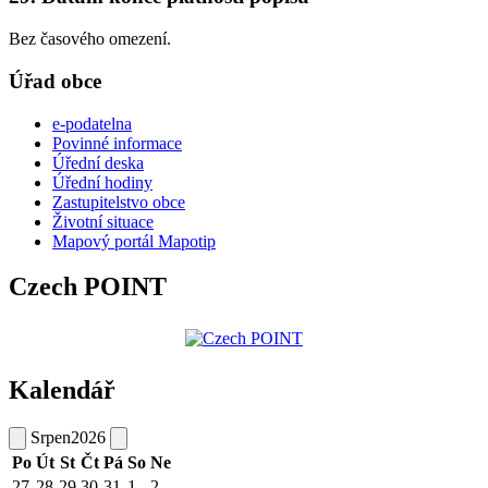
Bez časového omezení.
Úřad obce
e-podatelna
Povinné informace
Úřední deska
Úřední hodiny
Zastupitelstvo obce
Životní situace
Mapový portál Mapotip
Czech POINT
Kalendář
Srpen
2026
Po
Út
St
Čt
Pá
So
Ne
27
28
29
30
31
1
2