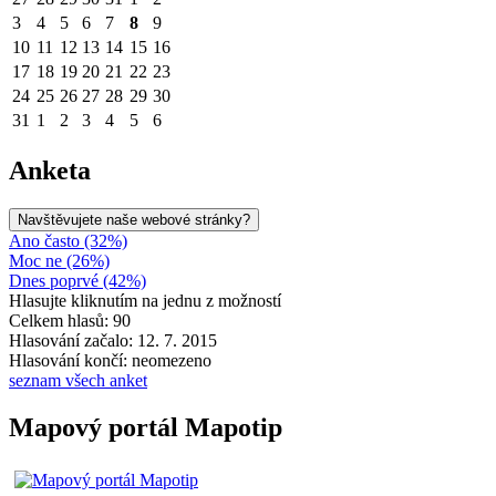
3
4
5
6
7
8
9
10
11
12
13
14
15
16
17
18
19
20
21
22
23
24
25
26
27
28
29
30
31
1
2
3
4
5
6
Anketa
Navštěvujete naše webové stránky?
Ano často (32%)
Moc ne (26%)
Dnes poprvé (42%)
Hlasujte kliknutím na jednu z možností
Celkem hlasů: 90
Hlasování začalo: 12. 7. 2015
Hlasování končí: neomezeno
seznam všech anket
Mapový portál Mapotip