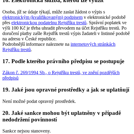
16. Elektronická služba, kterou lze využít
Osoba, jíž se údaje týkají, může zaslat žádost o výpis s
elektronickým (kvalifikovaným) podpisem
v elektronické podobě
přes
elektronickou podatelnu Rejstříku trestů
. Správní poplatek ve
výši 100 Kč je třeba uhradit převodem na účet Rejstříku trestů. Po
doručení platby zašle Rejstřík trestů výpis žadateli v listinné podobě
na adresu v České republice.
Podrobnější informace naleznete na
internetových stránkách
Rejstříku trestů
.
17. Podle kterého právního předpisu se postupuje
Zákon č. 269/1994 Sb., o Rejstříku trestů, ve znění pozdějších
předpisů
19. Jaké jsou opravné prostředky a jak se uplatňují
Není možné podat opravný prostředek.
20. Jaké sankce mohou být uplatněny v případě
nedodržení povinností
Sankce nejsou stanoveny.