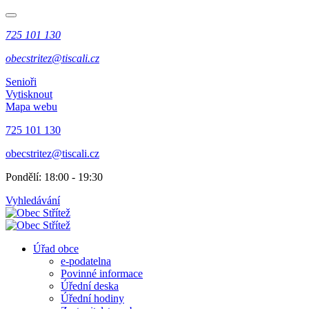
725 101 130
obecstritez@tiscali.cz
Senioři
Vytisknout
Mapa webu
725 101 130
obecstritez@tiscali.cz
Pondělí: 18:00 - 19:30
Vyhledávání
Úřad obce
e-podatelna
Povinné informace
Úřední deska
Úřední hodiny