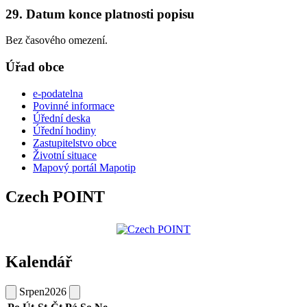
29. Datum konce platnosti popisu
Bez časového omezení.
Úřad obce
e-podatelna
Povinné informace
Úřední deska
Úřední hodiny
Zastupitelstvo obce
Životní situace
Mapový portál Mapotip
Czech POINT
Kalendář
Srpen
2026