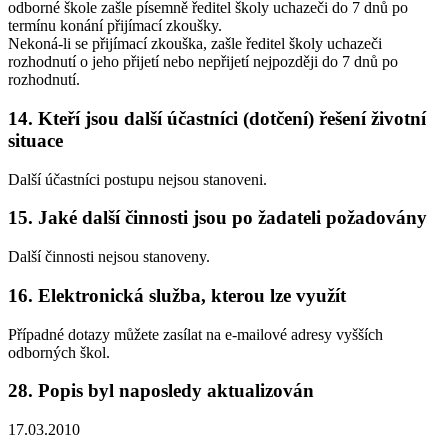
odborné škole zašle písemně ředitel školy uchazeči do 7 dnů po
termínu konání přijímací zkoušky.
Nekoná-li se přijímací zkouška, zašle ředitel školy uchazeči
rozhodnutí o jeho přijetí nebo nepřijetí nejpozději do 7 dnů po
rozhodnutí.
14. Kteří jsou další účastníci (dotčení) řešení životní
situace
Další účastníci postupu nejsou stanoveni.
15. Jaké další činnosti jsou po žadateli požadovány
Další činnosti nejsou stanoveny.
16. Elektronická služba, kterou lze využít
Případné dotazy můžete zasílat na e-mailové adresy vyšších
odborných škol.
28. Popis byl naposledy aktualizován
17.03.2010