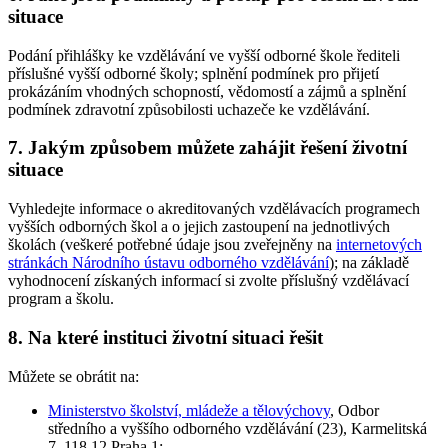
situace
Podání přihlášky ke vzdělávání ve vyšší odborné škole řediteli
příslušné vyšší odborné školy; splnění podmínek pro přijetí
prokázáním vhodných schopností, vědomostí a zájmů a splnění
podmínek zdravotní způsobilosti uchazeče ke vzdělávání.
7. Jakým způsobem můžete zahájit řešení životní
situace
Vyhledejte informace o akreditovaných vzdělávacích programech
vyšších odborných škol a o jejich zastoupení na jednotlivých
školách (veškeré potřebné údaje jsou zveřejněny na
internetových
stránkách Národního ústavu odborného vzdělávání
); na základě
vyhodnocení získaných informací si zvolte příslušný vzdělávací
program a školu.
8. Na které instituci životní situaci řešit
Můžete se obrátit na:
Ministerstvo školství, mládeže a tělovýchovy
, Odbor
středního a vyššího odborného vzdělávání (23), Karmelitská
7, 118 12 Praha 1;