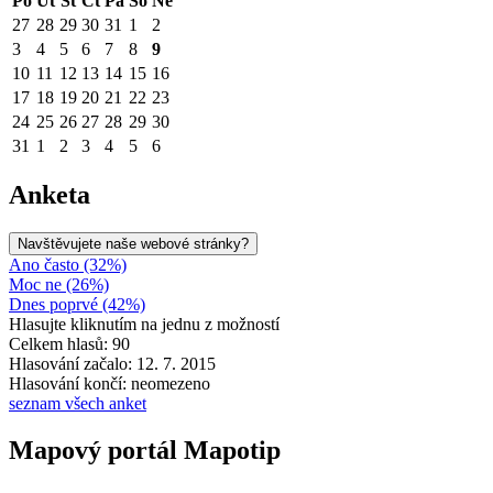
Po
Út
St
Čt
Pá
So
Ne
27
28
29
30
31
1
2
3
4
5
6
7
8
9
10
11
12
13
14
15
16
17
18
19
20
21
22
23
24
25
26
27
28
29
30
31
1
2
3
4
5
6
Anketa
Navštěvujete naše webové stránky?
Ano často (32%)
Moc ne (26%)
Dnes poprvé (42%)
Hlasujte kliknutím na jednu z možností
Celkem hlasů: 90
Hlasování začalo: 12. 7. 2015
Hlasování končí: neomezeno
seznam všech anket
Mapový portál Mapotip