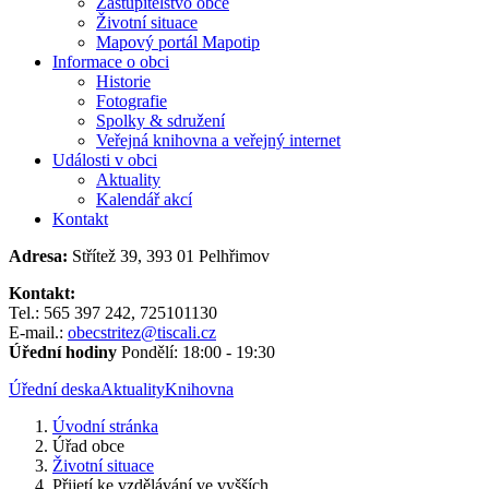
Zastupitelstvo obce
Životní situace
Mapový portál Mapotip
Informace o obci
Historie
Fotografie
Spolky & sdružení
Veřejná knihovna a veřejný internet
Události v obci
Aktuality
Kalendář akcí
Kontakt
Adresa:
Střítež 39, 393 01 Pelhřimov
Kontakt:
Tel.: 565 397 242, 725101130
E-mail.:
obecstritez@tiscali.cz
Úřední hodiny
Pondělí: 18:00 - 19:30
Úřední deska
Aktuality
Knihovna
Úvodní stránka
Úřad obce
Životní situace
Přijetí ke vzdělávání ve vyšších...