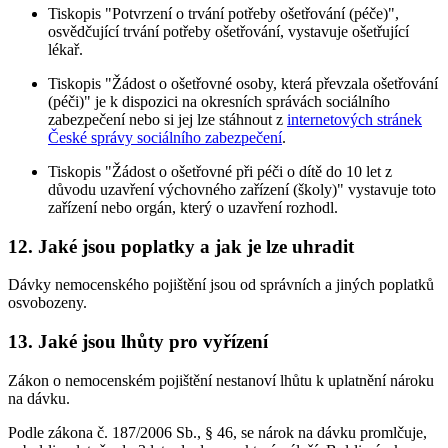
Tiskopis "Potvrzení o trvání potřeby ošetřování (péče)",
osvědčující trvání potřeby ošetřování, vystavuje ošetřující
lékař.
Tiskopis "Žádost o ošetřovné osoby, která převzala ošetřování
(péči)" je k dispozici na okresních správách sociálního
zabezpečení nebo si jej lze stáhnout z
internetových stránek
České správy sociálního zabezpečení
.
Tiskopis "Žádost o ošetřovné při péči o dítě do 10 let z
důvodu uzavření výchovného zařízení (školy)" vystavuje toto
zařízení nebo orgán, který o uzavření rozhodl.
12. Jaké jsou poplatky a jak je lze uhradit
Dávky nemocenského pojištění jsou od správních a jiných poplatků
osvobozeny.
13. Jaké jsou lhůty pro vyřízení
Zákon o nemocenském pojištění nestanoví lhůtu k uplatnění nároku
na dávku.
Podle zákona č. 187/2006 Sb., § 46, se nárok na dávku promlčuje,