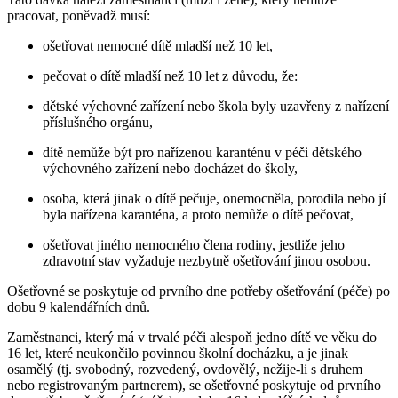
pracovat, poněvadž musí:
ošetřovat nemocné dítě mladší než 10 let,
pečovat o dítě mladší než 10 let z důvodu, že:
dětské výchovné zařízení nebo škola byly uzavřeny z nařízení
příslušného orgánu,
dítě nemůže být pro nařízenou karanténu v péči dětského
výchovného zařízení nebo docházet do školy,
osoba, která jinak o dítě pečuje, onemocněla, porodila nebo jí
byla nařízena karanténa, a proto nemůže o dítě pečovat,
ošetřovat jiného nemocného člena rodiny, jestliže jeho
zdravotní stav vyžaduje nezbytně ošetřování jinou osobou.
Ošetřovné se poskytuje od prvního dne potřeby ošetřování (péče) po
dobu 9 kalendářních dnů.
Zaměstnanci, který má v trvalé péči alespoň jedno dítě ve věku do
16 let, které neukončilo povinnou školní docházku, a je jinak
osamělý (tj. svobodný, rozvedený, ovdovělý, nežije-li s druhem
nebo registrovaným partnerem), se ošetřovné poskytuje od prvního