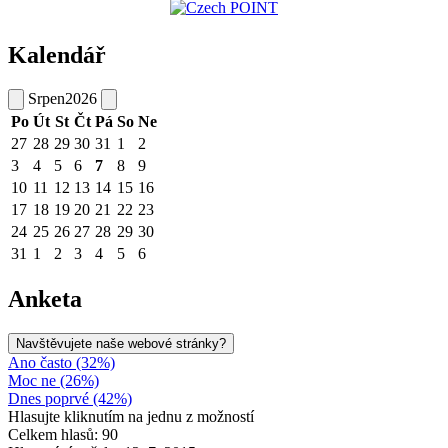
Kalendář
Srpen
2026
Po
Út
St
Čt
Pá
So
Ne
27
28
29
30
31
1
2
3
4
5
6
7
8
9
10
11
12
13
14
15
16
17
18
19
20
21
22
23
24
25
26
27
28
29
30
31
1
2
3
4
5
6
Anketa
Navštěvujete naše webové stránky?
Ano často (32%)
Moc ne (26%)
Dnes poprvé (42%)
Hlasujte kliknutím na jednu z možností
Celkem hlasů: 90