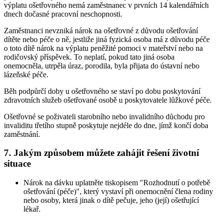
výplatu ošetřovného nemá zaměstnanec v prvních 14 kalendářních
dnech dočasné pracovní neschopnosti.
Zaměstnanci nevzniká nárok na ošetřovné z důvodu ošetřování
dítěte nebo péče o ně, jestliže jiná fyzická osoba má z důvodu péče
o toto dítě nárok na výplatu peněžité pomoci v mateřství nebo na
rodičovský příspěvek. To neplatí, pokud tato jiná osoba
onemocněla, utrpěla úraz, porodila, byla přijata do ústavní nebo
lázeňské péče.
Běh podpůrčí doby u ošetřovného se staví po dobu poskytování
zdravotních služeb ošetřované osobě u poskytovatele lůžkové péče.
Ošetřovné se poživateli starobního nebo invalidního důchodu pro
invaliditu třetího stupně poskytuje nejdéle do dne, jímž končí doba
zaměstnání.
7. Jakým způsobem můžete zahájit řešení životní
situace
Nárok na dávku uplatněte tiskopisem "Rozhodnutí o potřebě
ošetřování (péče)", který vystaví při onemocnění člena rodiny
nebo osoby, která jinak o dítě pečuje, jeho (její) ošetřující
lékař.