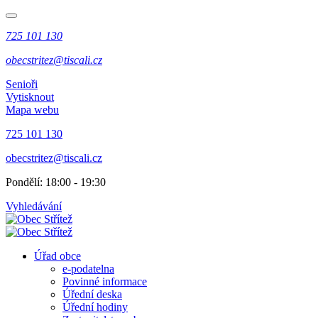
725 101 130
obecstritez@tiscali.cz
Senioři
Vytisknout
Mapa webu
725 101 130
obecstritez@tiscali.cz
Pondělí: 18:00 - 19:30
Vyhledávání
Úřad obce
e-podatelna
Povinné informace
Úřední deska
Úřední hodiny