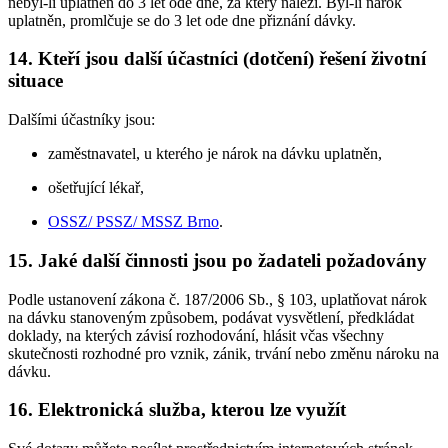
nebyl-li uplatněn do 3 let ode dne, za který náleží. Byl-li nárok
uplatněn, promlčuje se do 3 let ode dne přiznání dávky.
14. Kteří jsou další účastníci (dotčení) řešení životní
situace
Dalšími účastníky jsou:
zaměstnavatel, u kterého je nárok na dávku uplatněn,
ošetřující lékař,
OSSZ/ PSSZ/ MSSZ Brno
.
15. Jaké další činnosti jsou po žadateli požadovány
Podle ustanovení zákona č. 187/2006 Sb., § 103, uplatňovat nárok
na dávku stanoveným způsobem, podávat vysvětlení, předkládat
doklady, na kterých závisí rozhodování, hlásit včas všechny
skutečnosti rozhodné pro vznik, zánik, trvání nebo změnu nároku na
dávku.
16. Elektronická služba, kterou lze využít