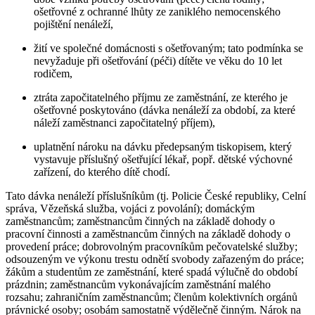
ošetřovné z ochranné lhůty ze zaniklého nemocenského
pojištění nenáleží,
žití ve společné domácnosti s ošetřovaným; tato podmínka se
nevyžaduje při ošetřování (péči) dítěte ve věku do 10 let
rodičem,
ztráta započitatelného příjmu ze zaměstnání, ze kterého je
ošetřovné poskytováno (dávka nenáleží za období, za které
náleží zaměstnanci započitatelný příjem),
uplatnění nároku na dávku předepsaným tiskopisem, který
vystavuje příslušný ošetřující lékař, popř. dětské výchovné
zařízení, do kterého dítě chodí.
Tato dávka nenáleží příslušníkům (tj. Policie České republiky, Celní
správa, Vězeňská služba, vojáci z povolání); domáckým
zaměstnancům; zaměstnancům činných na základě dohody o
pracovní činnosti a zaměstnancům činných na základě dohody o
provedení práce; dobrovolným pracovníkům pečovatelské služby;
odsouzeným ve výkonu trestu odnětí svobody zařazeným do práce;
žákům a studentům ze zaměstnání, které spadá výlučně do období
prázdnin; zaměstnancům vykonávajícím zaměstnání malého
rozsahu; zahraničním zaměstnancům; členům kolektivních orgánů
právnické osoby; osobám samostatně výdělečně činným. Nárok na