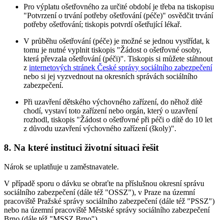
Pro výplatu ošetřovného za určité období je třeba na tiskopisu
"Potvrzení o trvání potřeby ošetřování (péče)" osvědčit trvání
potřeby ošetřování; tiskopis potvrdí ošetřující lékař.
V průběhu ošetřování (péče) je možné se jednou vystřídat, k
tomu je nutné vyplnit tiskopis "Žádost o ošetřovné osoby,
která převzala ošetřování (péči)". Tiskopis si můžete stáhnout
z
internetových stránek České správy sociálního zabezpečení
nebo si jej vyzvednout na okresních správách sociálního
zabezpečení.
Při uzavření dětského výchovného zařízení, do něhož dítě
chodí, vystaví toto zařízení nebo orgán, který o uzavření
rozhodl, tiskopis "Žádost o ošetřovné při péči o dítě do 10 let
z důvodu uzavření výchovného zařízení (školy)".
8. Na které instituci životní situaci řešit
Nárok se uplatňuje u zaměstnavatele.
V případě sporu o dávku se obraťte na příslušnou okresní správu
sociálního zabezpečení (dále též "OSSZ"), v Praze na územní
pracoviště Pražské správy sociálního zabezpečení (dále též "PSSZ")
nebo na územní pracoviště Městské správy sociálního zabezpečení
Brno (dále též "MSSZ Brno").