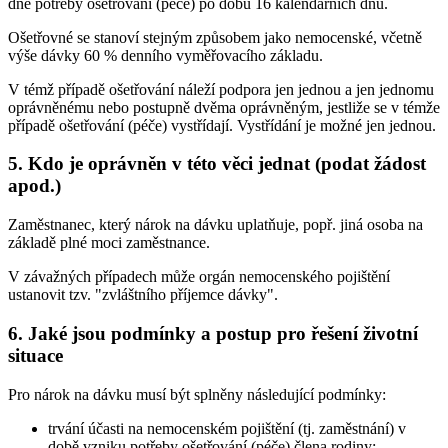
dne potřeby ošetřování (péče) po dobu 16 kalendářních dnů.
Ošetřovné se stanoví stejným způsobem jako nemocenské, včetně
výše dávky 60 % denního vyměřovacího základu.
V témž případě ošetřování náleží podpora jen jednou a jen jednomu
oprávněnému nebo postupně dvěma oprávněným, jestliže se v témže
případě ošetřování (péče) vystřídají. Vystřídání je možné jen jednou.
5. Kdo je oprávněn v této věci jednat (podat žádost
apod.)
Zaměstnanec, který nárok na dávku uplatňuje, popř. jiná osoba na
základě plné moci zaměstnance.
V závažných případech může orgán nemocenského pojištění
ustanovit tzv. "zvláštního příjemce dávky".
6. Jaké jsou podmínky a postup pro řešení životní
situace
Pro nárok na dávku musí být splněny následující podmínky:
trvání účasti na nemocenském pojištění (tj. zaměstnání) v
době vzniku potřeby ošetřování (péče) člena rodiny;