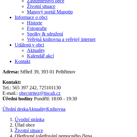
Zastupitelstvo obce
Životní situace
Mapový portál Mapotip
Informace o obci
Historie
Fotografie
Spolky & sdružení
Veřejná knihovna a veřejný internet
Události v obci
Aktuality
Kalendář akcí
Kontakt
Adresa:
Střítež 39, 393 01 Pelhřimov
Kontakt:
Tel.: 565 397 242, 725101130
E-mail.:
obecstritez@tiscali.cz
Úřední hodiny
Pondělí: 18:00 - 19:30
Úřední deska
Aktuality
Knihovna
Úvodní stránka
Úřad obce
Životní situace
Ošetřovné (ošetřování nemocného člena...