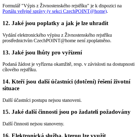
Formulář "Výpis z Živnostenského rejstříku" je k dispozici na
Portálu veřejné správy (v sekci CzechPOINT@home)
.
12. Jaké jsou poplatky a jak je lze uhradit
Vydání elektronického výpisu z Živnostenského rejstříku
prostřednictvím CzechPOINT@home není zpoplatněno.
13. Jaké jsou lhůty pro vyřízení
Podaná žádost je vyřízena okamžitě, resp. v závislosti na dostupnosti
cílového rejstříku.
14. Kteří jsou další účastníci (dotčení) řešení životní
situace
Další účastníci postupu nejsou stanoveni.
15. Jaké další činnosti jsou po žadateli požadovány
Další činnosti nejsou stanoveny.
16. Elektronická služba, kterou lze využít