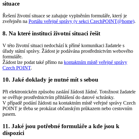
situace
Řešení životní situace se zahajuje vyplněním formuláře, který je
zveřejněn na
Portálu veřejné správy (v sekci CzechPOINT@home)
.
8. Na které instituci životní situaci řešit
V této životní situaci nedochází k přímé komunikaci žadatele s
úřady státní správy. Žádost je podávána prostřednictvím webového
formuláře.
Žádost lze podat také přímo na
kontaktním místě veřejné správy
Czech POINT
.
10. Jaké doklady je nutné mít s sebou
Při elektronickém způsobu zaslání žádosti žádné. Totožnost žadatele
se ověřuje prostřednictvím přihlášení do datové schránky.
V případě podání žádosti na kontaktním místě veřejné správy Czech
POINT je třeba se prokázat občanským průkazem nebo cestovním
pasem.
11. Jaké jsou potřebné formuláře a kde jsou k
dispozici