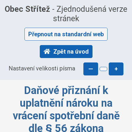
Obec Střítež
- Zjednodušená verze
stránek
Přepnout na standardní web
Zpět na úvod
Nastavení velikosti písma
—
+
Daňové přiznání k
uplatnění nároku na
vrácení spotřební daně
dle § 56 zákona